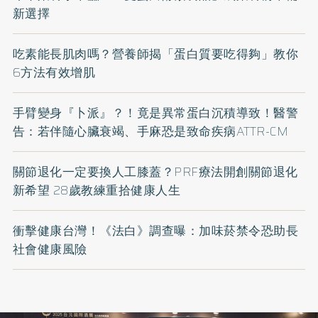
新選擇
吃素能長肌肉嗎？營養師揭「蛋白質要吃得夠」教你
6方法有效增肌
手臂變身『卜派』？！竟是異常蛋白沉積導致！醫警
告：若伴隨心臟衰竭、手麻恐是致命疾病ATTR-CM
關節退化一定要換人工膝蓋？PRF療法開創關節退化
新希望 28歲教練重拾健康人生
衝擊健康台灣！《法白》調查曝：加味菸禁令恐助長
社會健康風險