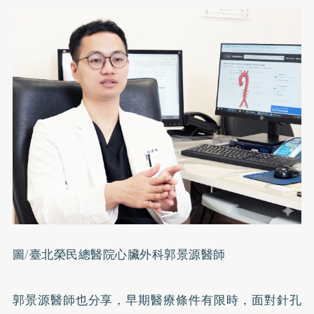
圖/臺北榮民總醫院心臟外科郭景源醫師
郭景源醫師也分享，早期醫療條件有限時，面對針孔