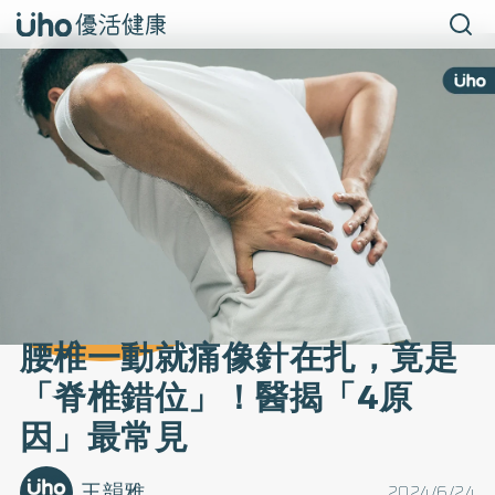
腰椎一動就痛像針在扎，竟是
「脊椎錯位」！醫揭「4原
因」最常見
王韻雅
2024/6/24