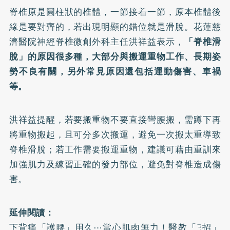
脊椎原是圓柱狀的椎體，一節接着一節，原本椎體後
緣是要對齊的，若出現明顯的錯位就是滑脫。花蓮慈
濟醫院神經脊椎微創外科主任洪祥益表示，
「脊椎滑
脫」的原因很多種，大部分與搬運重物工作、長期姿
勢不良有關，另外常見原因還包括運動傷害、車禍
等。
洪祥益提醒，若要搬重物不要直接彎腰搬，需蹲下再
將重物搬起，且可分多次搬運，避免一次搬太重導致
脊椎滑脫；若工作需要搬運重物，建議可藉由重訓來
加強肌力及練習正確的發力部位，避免對脊椎造成傷
害。
延伸閱讀：
下背痛「護腰」用久⋯當心肌肉無力！醫教「3招」