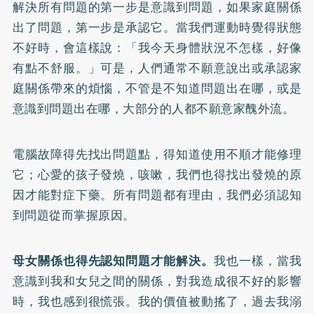
解決所有問題的第一步是意識到問題，如果家庭關係
出了問題，第一步是承認它。當我們運動時覺得狀態
不好時，會這樣說：「我今天身體狀況不怎樣，好像
有點不舒服。」可是，人們通常不願意說出或承認家
庭關係帶來的煩惱，不管是不知道問題出在哪，或是
意識到問題出在哪，大部分的人都不願意家醜外流。
電腦故障得先找出問題點，得知道使用不順才能修理
它；心愛的孩子發燒，咳嗽，我們也得找出發燒的原
因才能對症下藥。所有問題都有理由，我們必須認知
到問題從而掌握原因。
母女關係也得先認知問題才能解決。
我也一樣，當我
意識到我和女兒之間的關係，對我造成很不好的影響
時，我也感到很慌張。我的價值被動搖了，過去我溺