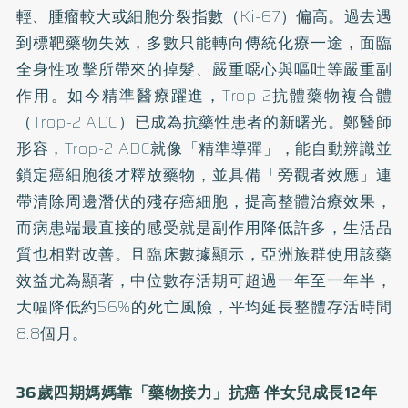
輕、腫瘤較大或細胞分裂指數（Ki-67）偏高。過去遇
到標靶藥物失效，多數只能轉向傳統化療一途，面臨
全身性攻擊所帶來的掉髮、嚴重噁心與嘔吐等嚴重副
作用。如今精準醫療躍進，Trop-2抗體藥物複合體
（Trop-2 ADC）已成為抗藥性患者的新曙光。鄭醫師
形容，Trop-2 ADC就像「精準導彈」，能自動辨識並
鎖定癌細胞後才釋放藥物，並具備「旁觀者效應」連
帶清除周邊潛伏的殘存癌細胞，提高整體治療效果，
而病患端最直接的感受就是副作用降低許多，生活品
質也相對改善。且臨床數據顯示，亞洲族群使用該藥
效益尤為顯著，中位數存活期可超過一年至一年半，
大幅降低約56%的死亡風險，平均延長整體存活時間
8.8個月。
36
歲四期媽媽靠「藥物接力」抗癌
伴女兒成長
12
年