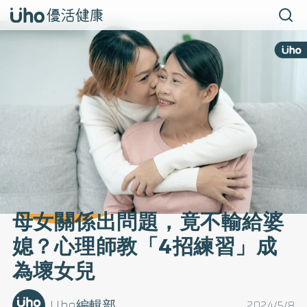
母女關係出問題，竟不輸給婆
媳？心理師教「4招練習」成
為壞女兒
Uho編輯部
2024/5/8