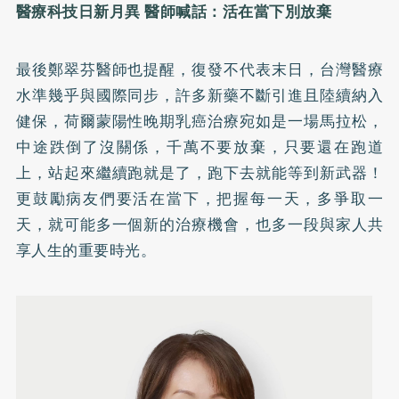
醫療科技日新月異
醫師喊話：活在當下別放棄
最後鄭翠芬醫師也提醒，復發不代表末日，台灣醫療
水準幾乎與國際同步，許多新藥不斷引進且陸續納入
健保，荷爾蒙陽性晚期乳癌治療宛如是一場馬拉松，
中途跌倒了沒關係，千萬不要放棄，只要還在跑道
上，站起來繼續跑就是了，跑下去就能等到新武器！
更鼓勵病友們要活在當下，把握每一天，多爭取一
天，就可能多一個新的治療機會，也多一段與家人共
享人生的重要時光。