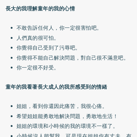
長大的我理解童年的我的心情
不敢告訴任何人，你一定很害怕吧。
人們真的很可怕。
你覺得自己受到了污辱吧。
你覺得不能自己解決問題，對自己很不滿意吧。
你一定很不好受。
童年的我看著長大成人的我所感受到的情緒
姐姐，看到你還因此痛苦，我很心痛。
希望姐姐能勇敢地解決問題，勇敢地生活！
姐姐的環境和小時候的我的環境不一樣了。
小時候沒人能幫我，可是現在姐姐你有丈夫、有