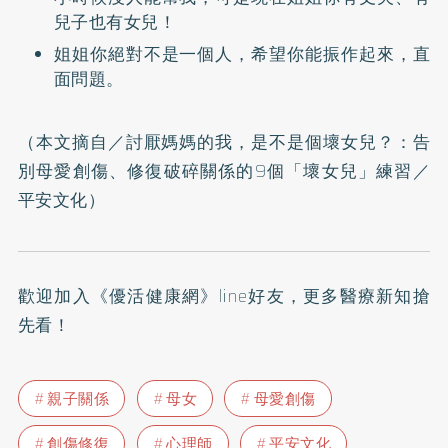
兒子也有女兒！
姐姐你絕對不是一個人，希望你能振作起來，直
面問題。
（本文摘自／
討厭媽媽的我，是不是個壞女兒？：告
別母愛創傷、修復破碎關係的9個「壞女兒」練習
／
平安文化）
歡迎加入
《優活健康網》line好友
，更多醫療新知搶
先看！
親子關係
母女
母愛創傷
創傷修復
心理師
平安文化