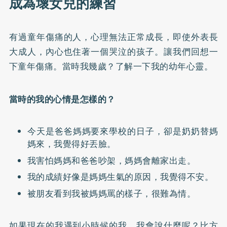
成為壞女兒的練習
有過童年傷痛的人，心理無法正常成長，即使外表長
大成人，內心也住著一個哭泣的孩子。讓我們回想一
下童年傷痛。當時我幾歲？了解一下我的幼年心靈。
當時的我的心情是怎樣的？
今天是爸爸媽媽要來學校的日子，卻是奶奶替媽
媽來，我覺得好丟臉。
我害怕媽媽和爸爸吵架，媽媽會離家出走。
我的成績好像是媽媽生氣的原因，我覺得不安。
被朋友看到我被媽媽罵的樣子，很難為情。
如果現在的我遇到小時候的我，我會說什麼呢？比方