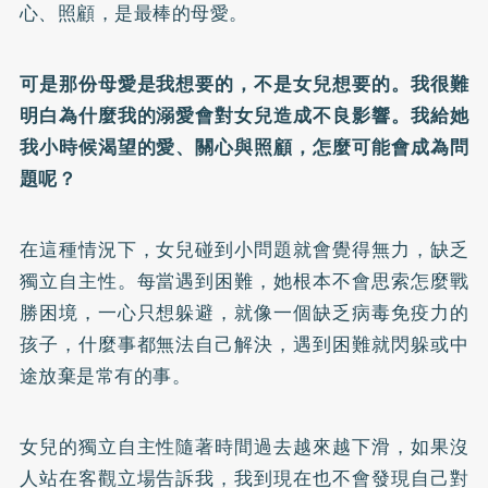
心、照顧，是最棒的母愛。
可是那份母愛是我想要的，不是女兒想要的。我很難
明白為什麼我的溺愛會對女兒造成不良影響。我給她
我小時候渴望的愛、關心與照顧，怎麼可能會成為問
題呢？
在這種情況下，女兒碰到小問題就會覺得無力，缺乏
獨立自主性。每當遇到困難，她根本不會思索怎麼戰
勝困境，一心只想躲避，就像一個缺乏病毒免疫力的
孩子，什麼事都無法自己解決，遇到困難就閃躲或中
途放棄是常有的事。
女兒的獨立自主性隨著時間過去越來越下滑，如果沒
人站在客觀立場告訴我，我到現在也不會發現自己對