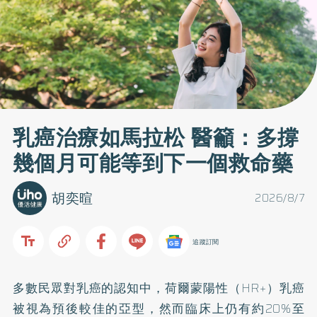
乳癌治療如馬拉松 醫籲：多撐
幾個月可能等到下一個救命藥
胡奕暄
2026/8/7
追蹤訂閱
多數民眾對乳癌的認知中，荷爾蒙陽性（HR+）乳癌
被視為預後較佳的亞型，然而臨床上仍有約20%至