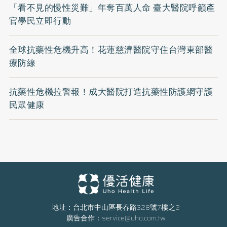
「看不見的慢性災難」年奪百萬人命 臺大醫院呼籲產
官學民立即行動
全球抗藥性危機升高！花蓮慈濟醫院守住台灣東部醫
療防線
抗藥性危機拉警報！成大醫院打造抗藥性防護網守護
民眾健康
地址：台北市中山區長春路328號7樓之2
廣告合作：
service@uho.com.tw