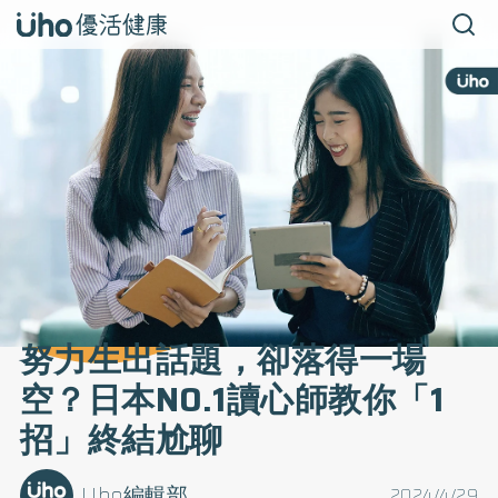
努力生出話題，卻落得一場
空？日本NO.1讀心師教你「1
招」終結尬聊
Uho編輯部
2024/4/29