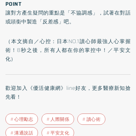
POINT
讓對方產生疑問的重點是「不協調感」，試著在對話
或頭銜中製造「反差感」吧。
（本文摘自／
心控：日本NO.1讀心師最強人心掌握
術！8秒之後，所有人都在你的掌控中！
／平安文
化）
歡迎加入
《優活健康網》line好友
，更多醫療新知搶
先看！
心理勵志
人際關係
讀心術
溝通說話
平安文化