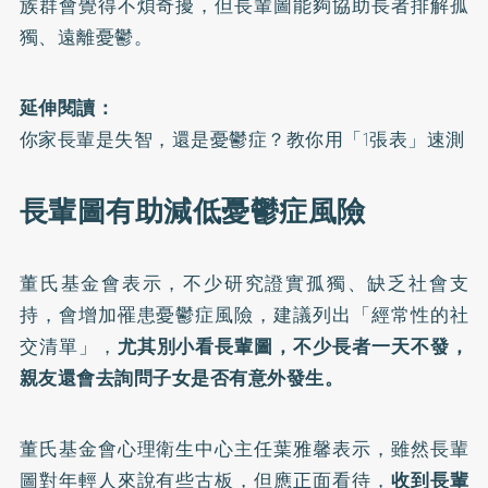
族群會覺得不煩奇擾，但長輩圖能夠協助長者排解孤
獨、遠離憂鬱。
延伸閱讀：
你家長輩是失智，還是憂鬱症？教你用「1張表」速測
長輩圖有助減低憂鬱症風險
董氏基金會表示，不少研究證實孤獨、缺乏社會支
持，會增加罹患憂鬱症風險，建議列出「經常性的社
交清單」，
尤其別小看長輩圖，不少長者一天不發，
親友還會去詢問子女是否有意外發生。
董氏基金會心理衛生中心主任葉雅馨表示，雖然長輩
圖對年輕人來說有些古板，但應正面看待，
收到長輩