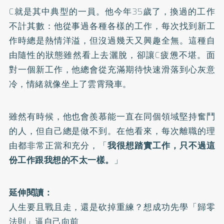
C就是其中典型的一員。他今年35歲了，換過的工作
不計其數：他從事過各種各樣的工作，每次找到新工
作時總是熱情洋溢，但沒過幾天又興趣全無。這種自
由隨性的狀態雖然看上去灑脫，卻讓C疲憊不堪。面
對一個新工作，他總會從充滿期待快速滑落到心灰意
冷，情緒就像坐上了雲霄飛車。
雖然有時候，他也會羨慕能一直在同個領域堅持奮鬥
的人，但自己總是做不到。在他看來，每次離職的理
由都非常正當和充分，「
我很想踏實工作，只不過這
份工作跟我想的不太一樣。
」
延伸閱讀：
人生要且戰且走，還是砍掉重練？想成功先學「歸零
法則」逼自己向前