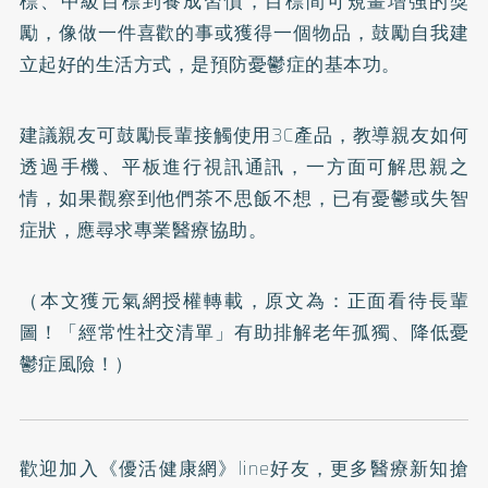
標、中級目標到養成習慣，目標間可規畫增強的獎
勵，像做一件喜歡的事或獲得一個物品，鼓勵自我建
立起好的生活方式，是預防憂鬱症的基本功。
建議親友可鼓勵長輩接觸使用3C產品，教導親友如何
透過手機、平板進行視訊通訊，一方面可解思親之
情，如果觀察到他們茶不思飯不想，已有憂鬱或失智
症狀，應尋求專業醫療協助。
（本文獲元氣網授權轉載，原文為：
正面看待長輩
圖！「經常性社交清單」有助排解老年孤獨、降低憂
鬱症風險！
）
歡迎加入
《優活健康網》line好友
，更多醫療新知搶