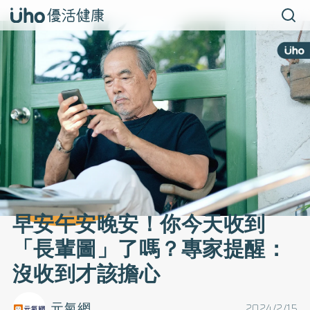
早安午安晚安！你今天收到
「長輩圖」了嗎？專家提醒：
沒收到才該擔心
元氣網
2024/2/15