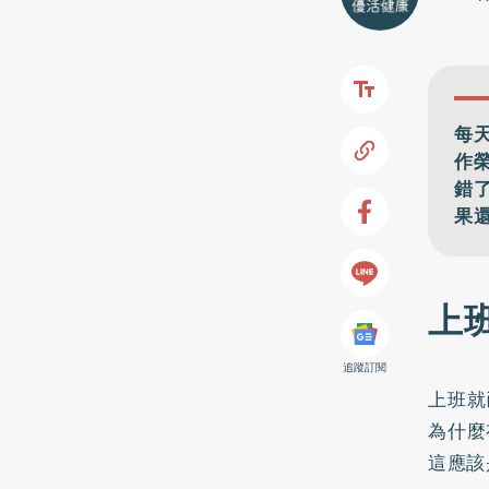
每
作
錯
果
上
追蹤訂閱
上班就
為什麼
這應該