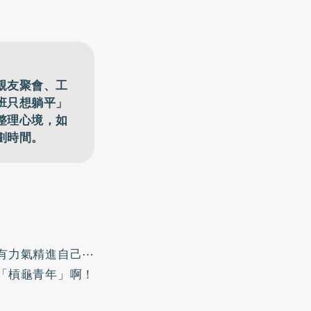
親友聚會、工
班只想躺平」
整理心境，如
劃時間。
有力氣精進自己⋯
「槓龜青年」啊！