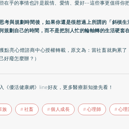
些在乎的事情也許是親情、愛情、愛好⋯這些事更值得你
思考與規劃時間後，如果你還是很想過上所謂的「斜槓生
何規劃自己的時間，而不是把別人忙的輪軸轉的生活硬套
獲點亮心燈諮商中心授權轉載，原文為：
當社畜就夠累了
己好廢怎麼辦？
）
入
《優活健康網》line好友
，更多醫療新知搶先看！
班族
社畜
個人成長
心理師
心理