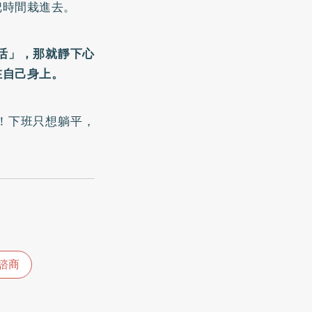
把時間栽進去。
活」，那就靜下心
在自己身上。
！下班只想躺平，
諮商