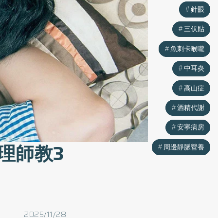
針眼
針眼
三伏貼
三伏貼
魚刺卡喉嚨
魚刺卡喉嚨
中耳炎
中耳炎
高山症
高山症
酒精代謝
酒精代謝
安寧病房
安寧病房
理師教3
周邊靜脈營養
周邊靜脈營養
2025/11/28