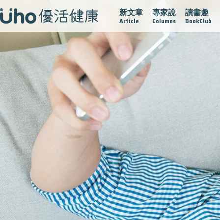
新文章
專家說
讀書趣
疫情保衛戰
再生醫學
愛的未來視
認識攝護腺肥大
Article
Columns
BookClub