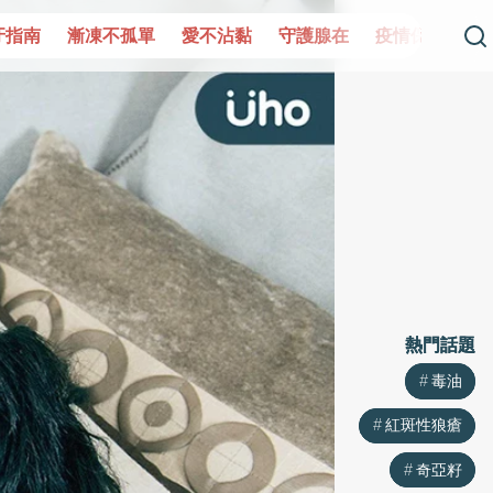
單
愛不沾黏
守護腺在
疫情保衛戰
再生醫學
愛的未
熱門話題
熱門話題
毒油
毒油
紅斑性狼瘡
紅斑性狼瘡
奇亞籽
奇亞籽