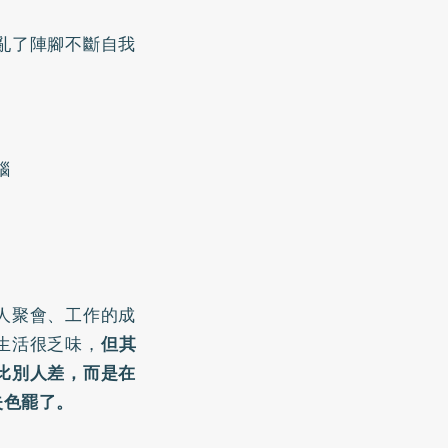
亂了陣腳不斷自我
腦
人聚會、工作的成
生活很乏味，
但其
比別人差，而是在
失色罷了。