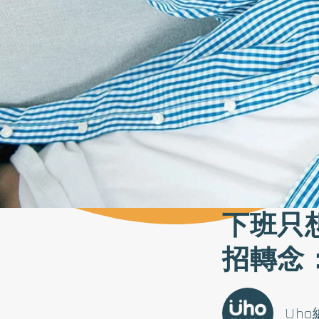
下班只
招轉念
Uh