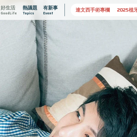
好生活
熱議題
有新事
守護骨骼健康
達文西手術專欄
2025植牙指南
漸凍不孤
GoodLife
Topics
Event