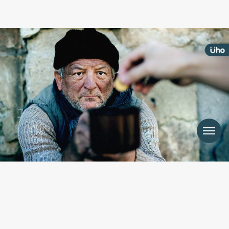
Menu
每個月給流浪漢80萬韓元，竟
發生驚人改變⋯韓國導師教1招
翻轉人生