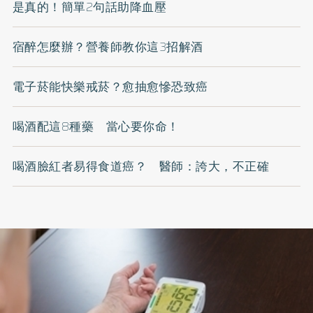
是真的！簡單2句話助降血壓
宿醉怎麼辦？營養師教你這3招解酒
電子菸能快樂戒菸？愈抽愈慘恐致癌
喝酒配這8種藥 當心要你命！
喝酒臉紅者易得食道癌？ 醫師：誇大，不正確