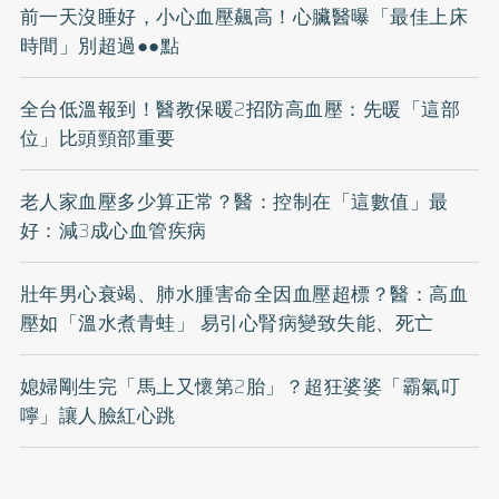
前一天沒睡好，小心血壓飆高！心臟醫曝「最佳上床
時間」別超過●●點
全台低溫報到！醫教保暖2招防高血壓：先暖「這部
位」比頭頸部重要
老人家血壓多少算正常？醫：控制在「這數值」最
好：減3成心血管疾病
壯年男心衰竭、肺水腫害命全因血壓超標？醫：高血
壓如「溫水煮青蛙」 易引心腎病變致失能、死亡
媳婦剛生完「馬上又懷第2胎」？超狂婆婆「霸氣叮
嚀」讓人臉紅心跳