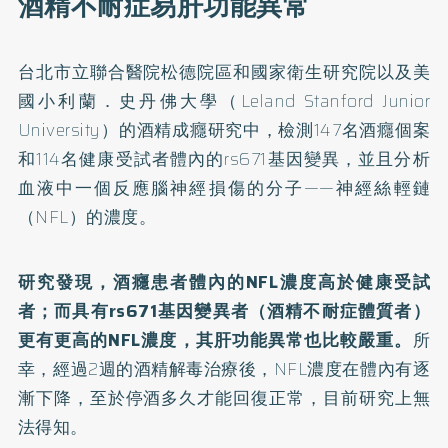
酒精不耐症易肝功能異常
台北市立聯合醫院松德院區和國家衛生研究院以及美
國小利蘭．史丹佛大學（Leland Stanford Junior
University）的
酒精成癮研究
中，檢測147名酒癮個案
和114名健康受試者體內的rs671基因變異，並且分析
血液中一個反應腦神經損傷的分子——神經絲輕鏈
（NFL）的濃度。
研究發現，酒癮患者體內的NFL濃度高於健康受試
者；而具有rs671基因變異者（酒精不耐症體質者）
更有更高的NFL濃度，其肝功能異常也比較嚴重。
所
幸，經過2週的酒精解毒治療後，NFL濃度在體內有逐
漸下降，至於停酒多久才能回復正常，目前研究上無
法得知。