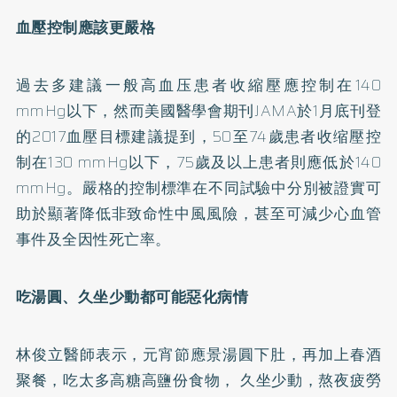
血壓控制應該更嚴格
過去多建議一般高血压患者收縮壓應控制在140
mmHg以下，然而美國醫學會期刊JAMA於1月底刊登
的2017血壓目標建議提到，50至74歲患者收缩壓控
制在130 mmHg以下，75歲及以上患者則應低於140
mmHg。嚴格的控制標準在不同試驗中分別被證實可
助於顯著降低非致命性中風風險，甚至可減少心血管
事件及全因性死亡率。
吃湯圓、久坐少動都可能惡化病情
林俊立醫師表示，元宵節應景湯圓下肚，再加上春酒
聚餐，吃太多高糖高鹽份食物， 久坐少動，熬夜疲勞