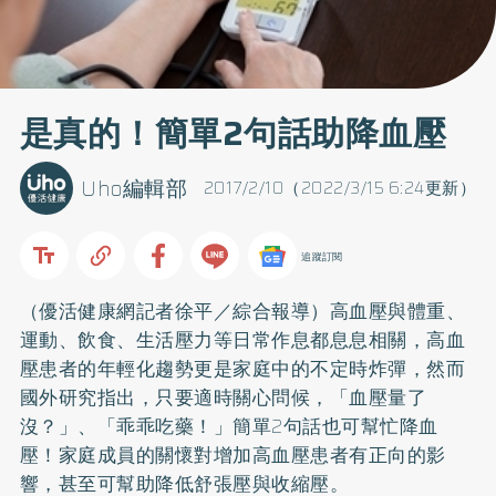
是真的！簡單2句話助降血壓
Uho編輯部
2017/2/10（2022/3/15 6:24更新）
追蹤訂閱
（優活健康網記者徐平／綜合報導）
高血壓
與體重、
運動、飲食、生活壓力等日常作息都息息相關，高血
壓患者的年輕化趨勢更是家庭中的不定時炸彈，然而
國外研究指出，只要適時關心問候，「血壓量了
沒？」、「乖乖吃藥！」簡單2句話也可幫忙降血
壓！家庭成員的關懷對增加高血壓患者有正向的影
響，甚至可幫助降低舒張壓與收縮壓。