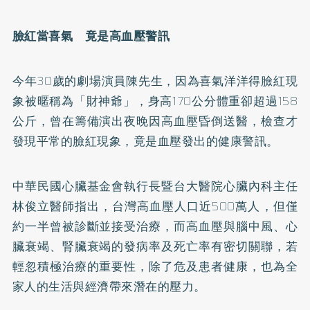
臉紅當喜氣
竟是高血壓警訊
今年30歲的劇場演員陳先生，因為喜氣洋洋得臉紅現
象被暱稱為「財神爺」，身高170公分體重卻超過158
公斤，曾在籌備演出夜晚因高血壓昏倒送醫，檢查才
發現平常的臉紅現象，竟是血壓發出的健康警訊。
中華民國心臟基金會執行長暨台大醫院心臟內科主任
林俊立醫師指出，台灣高血壓人口近500萬人，但僅
約一半曾被診斷並接受治療，而高血壓與腦
中風
、心
臟衰竭、腎臟衰竭的發病率及死亡率有密切關聯，若
輕忽積極治療的重要性，除了危及患者健康，也為全
家人的生活與經濟帶來潛在的壓力。