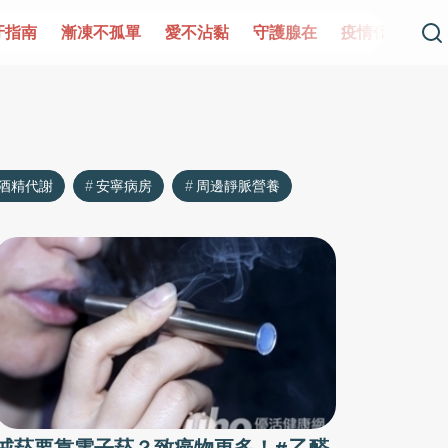
牙指南
漸凍不孤單
愛不沾黏
守護腺在
疫情保衛戰
酒精代謝
安寧病房
周邊靜脈營養
戒菸要靠電子菸？致癌物更多！#乙醛