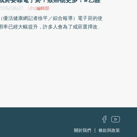
2016/08/27
Uho編輯部
（優活健康網記者徐平／綜合報導）電子菸的使
用率已經大幅提升，許多人會為了戒菸選擇改抽
電子煙，吸菸時會產生類似抽菸時產生的煙霧，
事實上，這些製造煙霧的溶液中，包括已知的致
癌物及有毒化學物（如甲醛、乙醛），另外，在
霧化過程中可能產生有毒金屬奈米粒子等，因此
想要依靠電子菸戒菸，卻反而會使身體造成更大
的負擔。有香味恐誤認零食 上癮中毒電子煙液
態尼古丁有多種鮮豔的顏色和味道，如棉花糖、
巧克力、水果、香草等，煙油包裝、名稱、香味
等設計，皆採用青少年偏愛的風格，吸引兒童與
青少年嘗試，對於學齡前幼童而言，更有可能會
被誤認為是一般的糖果零食，導致尼古丁上癮，
甚至誤食中毒。環境、溫濕度、安全性 都有風
關於我們
條款與政策