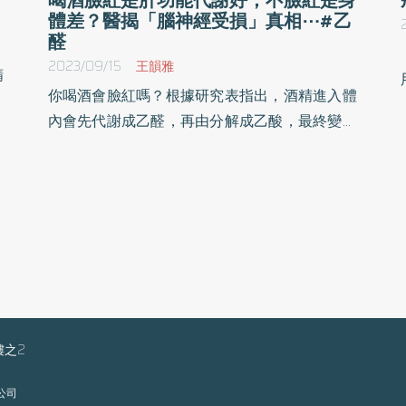
體差？醫揭「腦神經受損」真相⋯#乙
醛
2023/09/15
王韻雅
精
你喝酒會臉紅嗎？根據研究表指出，酒精進入體
大
內會先代謝成乙醛，再由分解成乙酸，最終變成
防
水和二氧化碳排出體外。若喝酒會臉紅表示酒後
時
體內短時間累積乙醛，而乙醛未能順利分解，此
日
外乙醛快速累積也會帶來頭痛、心悸、噁心、嘔
危
吐等症狀，民眾不可不慎。
喝
年
也
樓之2
負
症
限公司
美