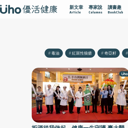
新文章
專家說
讀書趣
沾黏
守護腺在
疫情保衛戰
再生醫學
愛的未來視
Article
Columns
BookClub
毒油
紅斑性狼瘡
奇亞籽
拒酒從我做起，健康一生守護 臺大醫