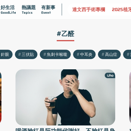
好生活
熱議題
有新事
認識攝護腺肥大
守護骨骼健康
達文西手術專欄
2025植
GoodLife
Topics
Event
#乙醛
針眼
三伏貼
魚刺卡喉嚨
中耳炎
高山症
喝酒臉紅是肝功能代謝好，不臉紅是身