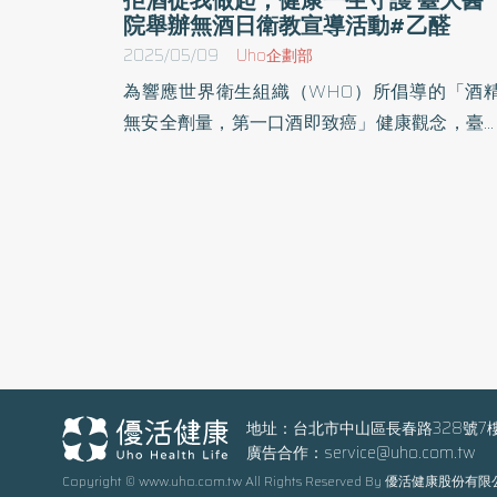
院舉辦無酒日衛教宣導活動#乙醛
2025/05/09
Uho企劃部
為響應世界衛生組織（WHO）所倡導的「酒
無安全劑量，第一口酒即致癌」健康觀念，臺
醫院聯合台灣酒精不耐症衛教協會與台灣酒害
治協會，於2025年5月9日（星期五）上午10
至下午4時，在臺大醫院東址大廳舉辦「無酒
衛教宣導活動」。本活動旨在提升民眾對酒精
害的認識，推廣健康生活方式，並倡導「少
酒、喝酒會致癌」的公共衛生意識。 根據世界衛
生組織資料，酒精及其代謝產物乙醛自2007
起即被列為第一級致癌物，即使是少量飲酒，
會明顯增加罹癌風險 台灣為全球酒精不耐症盛行
地址：台北市中山區長春路328號7
率最高的國家之一，飲酒所造成的癌症與疾病
廣告合作：
service@uho.com.tw
擔相對更為嚴重。研究顯示，台灣約每10位癌
Copyright © www.uho.com.tw All Rights Reserved By 優活健康股份有
病患中，就有1人可歸因於飲酒，比例高於歐