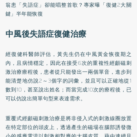
翁患「失語症」卻能唱整首歌？專家曝「復健2大關
鍵」半年能恢復
中風後失語症復健治療
經復健科醫師評估，黃先生仍在中風黃金恢復期之
內，且病情穩定，因此在接受6次的重複性經顱磁刺
激治療療程後，患者從只能發出一兩個單音，進步到
能清楚地仿說2～3個字的詞彙，並且可以正確地從1
數到10，甚至說出姓名；而當完成10次的療程後，已
可以仿說出簡單句型來表達需求。
重覆式經顱磁刺激治療是將非侵入式的刺激線圈放置
在特定部位的頭皮上，透過產生的磁場在腦部誘發微
小的感應電流以刺激相對應的大腦皮質，藉由連續且