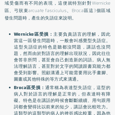
域受傷而有不同的表現，這便就特別針對Wernicke
區、弓狀束arcuate fasciculus、Broca區這3個區域
發生問題時，產生的失語症來說明。
Wernicke區受損：
主要負責語言的理解，因此
當這一區發生問題時，一般會叫感覺型失語症。
這型失語症的特色是聽都沒問題，講話也沒問
題，然而由於對語言的理解出現狀況，因此往往
會答非所問，甚至會自己創造新的詞語。病人無
法理解語言，甚至對於文字的閱讀跟書寫能力都
會受到影響。照顧溝通上可能需要用比手畫腳、
圖畫或其他特殊的等方式來溝通。
Broca區受損：
通常稱為表達型失語症，這型的
病人對於語言的理解是正常的，但表達時有障
礙。特色是在講話的時候會斷斷續續、用句跟用
詞都會變得比以前來的短少，講話會比較吃力。
這類型的這類型的病人的挫折感比較重，因為他