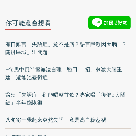
你可能還會想看
有口難言「失語症」竟不是病？語言障礙因大腦「3
關鍵區域」出問題
5旬男中風半癱無法自理⋯醫用「1招」刺激大腦重
建：還能治憂鬱症
翁患「失語症」卻能唱整首歌？專家曝「復健2大關
鍵」半年能恢復
八旬翁一覺起來突然失語 竟是高血糖惹禍