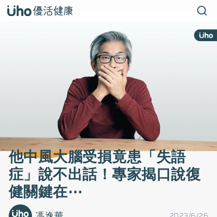
他中風大腦受損竟患「失語
症」說不出話！專家揭口說復
健關鍵在⋯
馮逸華
2023/6/26