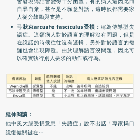
會發現講話會變得十分困難，有的病人還因此而
自暴自棄，甚至是不願意對話，這時候都需要家
人從旁鼓勵與支持。
弓狀束arcuate fasciculus受損：
稱為傳導型失
語症。這類病人對於語言的理解沒有問題，但是
在說話的時候往往沒有邏輯，另外對於語言的複
誦也會出現障礙。由於理解語言沒問題，因此可
以確實執行別人要求的動作或行為。
延伸閱讀：
他中風大腦受損竟患「失語症」說不出話！專家揭口
說復健關鍵在⋯