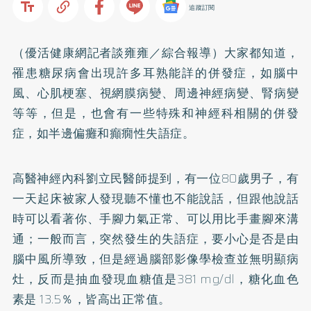
追蹤訂閱
（優活健康網記者談雍雍／綜合報導）大家都知道，
罹患
糖尿病
會出現許多耳熟能詳的併發症，如腦
中
風
、心肌梗塞、視網膜病變、周邊神經病變、腎病變
等等，但是，也會有一些特殊和神經科相關的併發
症，如半邊偏癱和癲癇性失語症。
高醫神經內科劉立民醫師提到，有一位80歲男子，有
一天起床被家人發現聽不懂也不能說話，但跟他說話
時可以看著你、手腳力氣正常、可以用比手畫腳來溝
通；一般而言，突然發生的失語症，要小心是否是由
腦中風所導致，但是經過腦部影像學檢查並無明顯病
灶，反而是抽血發現血糖值是381 mg/dl，糖化血色
素是 13.5％，皆高出正常值。