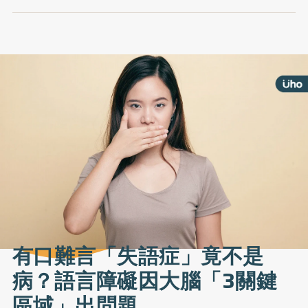
有口難言「失語症」竟不是
病？語言障礙因大腦「3關鍵
區域」出問題