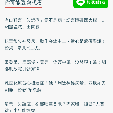
你可能還會想看
有口難言「失語症」竟不是病？語言障礙因大腦「3
關鍵區域」出問題
孩童常失神發呆、動作突然中止⋯當心是癲癇警訊！
醫揭「常見5症狀」
常發呆、反應慢⋯竟是「曾經中風」沒發現！醫：腦
部亂放電引發癲癇
乳癌化療當心後遺症！她「周邊神經病變」四肢如刀
割痛⋯醫教1招緩解
翁患「失語症」卻能唱整首歌？專家曝「復健2大關
鍵」半年能恢復