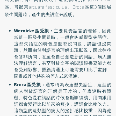
區、弓狀束arcuate fasciculus、Broca區這3個區域
發生問題時，產生的失語症來說明。
Wernicke區受損：
主要負責語言的理解，因此
當這一區發生問題時，一般會叫感覺型失語症。
這型失語症的特色是聽都沒問題，講話也沒問
題，然而由於對語言的理解出現狀況，因此往往
會答非所問，甚至會自己創造新的詞語。病人無
法理解語言，甚至對於文字的閱讀跟書寫能力都
會受到影響。照顧溝通上可能需要用比手畫腳、
圖畫或其他特殊的等方式來溝通。
Broca區受損：
通常稱為表達型失語症，這型的
病人對於語言的理解是正常的，但表達時有障
礙。特色是在講話的時候會斷斷續續、用句跟用
詞都會變得比以前來的短少，講話會比較吃力。
這類型的這類型的病人的挫折感比較重，因為他