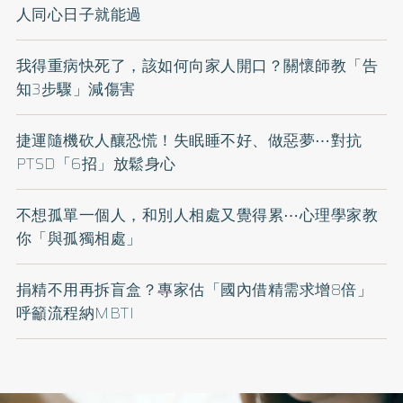
人同心日子就能過
我得重病快死了，該如何向家人開口？關懷師教「告
知3步驟」減傷害
捷運隨機砍人釀恐慌！失眠睡不好、做惡夢⋯對抗
PTSD「6招」放鬆身心
不想孤單一個人，和別人相處又覺得累⋯心理學家教
你「與孤獨相處」
捐精不用再拆盲盒？專家估「國內借精需求增8倍」
呼籲流程納MBTI