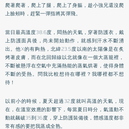
爬著爬著，爬上了腿，爬上了身軀，趁小強兄還沒爬
上臉頰時，趕緊一彈指將其彈飛。
當日最高溫度38.6度，悶熱的天氣，穿著防護衣，戴
上防護面具後，尚未開始動作，就感到汗水不斷湧
出。他X的有夠熱，北緯23.5度以南的太陽像是在炙
烤著皮膚，而在北回歸線以北就像在一個大蒸籠裡，
不斷被懸浮在空氣中充滿熱能的蒸氣烘著，使得身體
不斷的受熱。問我比較想待在哪裡？我哪裡都不想
待！
以前小的時候，夏天超過32度就叫高溫的天氣，現
在，在溫室效應的影響下，每當夏日時分，氣溫動不
動就飆破35到36度，穿上防護裝備後，體感溫度都非
常有感的要把我蒸成全熟。