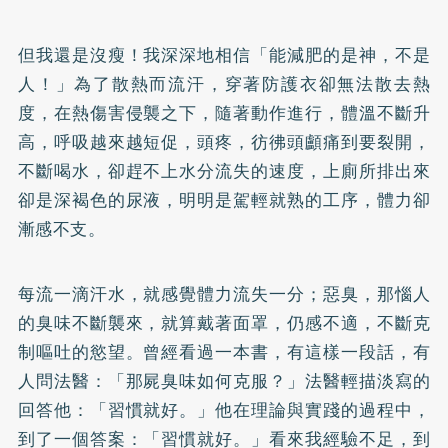
但我還是沒瘦！我深深地相信「能減肥的是神，不是
人！」為了散熱而流汗，穿著防護衣卻無法散去熱
度，在熱傷害侵襲之下，隨著動作進行，體溫不斷升
高，呼吸越來越短促，頭疼，彷彿頭顱痛到要裂開，
不斷喝水，卻趕不上水分流失的速度，上廁所排出來
卻是深褐色的尿液，明明是駕輕就熟的工序，體力卻
漸感不支。
每流一滴汗水，就感覺體力流失一分；惡臭，那惱人
的臭味不斷襲來，就算戴著面罩，仍感不適，不斷克
制嘔吐的慾望。曾經看過一本書，有這樣一段話，有
人問法醫：「那屍臭味如何克服？」法醫輕描淡寫的
回答他：「習慣就好。」他在理論與實踐的過程中，
到了一個答案：「習慣就好。」看來我經驗不足，到