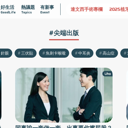
好生活
熱議題
有新事
認識攝護腺肥大
守護骨骼健康
達文西手術專欄
2025植
GoodLife
Topics
Event
#尖端出版
針眼
三伏貼
魚刺卡喉嚨
中耳炎
高山症
脅
同事說一套做一套，出事要你擦屁股？