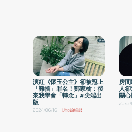
演紅《懷玉公主》卻被冠上
房間
「難搞」罪名！鄭家榆：後
人卻
來我學會「轉念」#尖端出
關心
版
2023/
2024/06/16
Uho編輯部