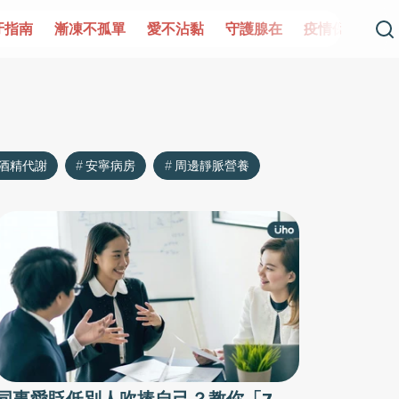
牙指南
漸凍不孤單
愛不沾黏
守護腺在
疫情保衛戰
酒精代謝
安寧病房
周邊靜脈營養
同事愛貶低別人吹捧自己？教你「7