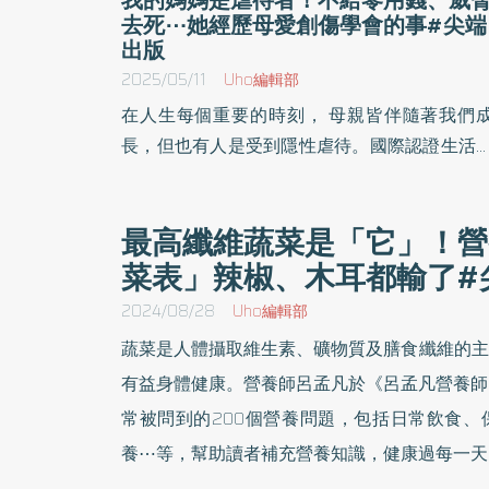
去死⋯她經歷母愛創傷學會的事#尖端
出版
2025/05/11
Uho編輯部
在人生每個重要的時刻， 母親皆伴隨著我們
長，但也有人是受到隱性虐待。國際認證生活
導師、家庭虐待的倖存者李玄柱於《母親在我
裡扎下的刺》一書中，分享母親隱性虐待自己
最高纖維蔬菜是「它」！營
故事，並收錄許多經驗分析，提供自戀型人格
菜表」辣椒、木耳都輸了#
關研究文獻輔助說明，讓每一個經歷相同傷痛
人都能得到治癒。以下為原書摘文：
2024/08/28
Uho編輯部
蔬菜是人體攝取維生素、礦物質及膳食纖維的主
有益身體健康。營養師呂孟凡於《呂孟凡營養師
常被問到的200個營養問題，包括日常飲食、
養⋯等，幫助讀者補充營養知識，健康過每一天