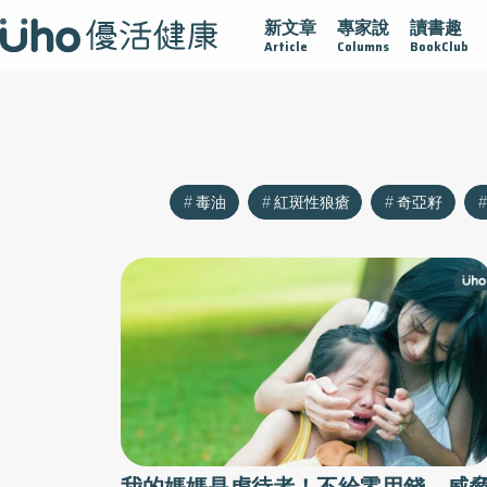
新文章
專家說
讀書趣
沾黏
守護腺在
疫情保衛戰
再生醫學
愛的未來視
Article
Columns
BookClub
毒油
紅斑性狼瘡
奇亞籽
我的媽媽是虐待者！不給零用錢、威