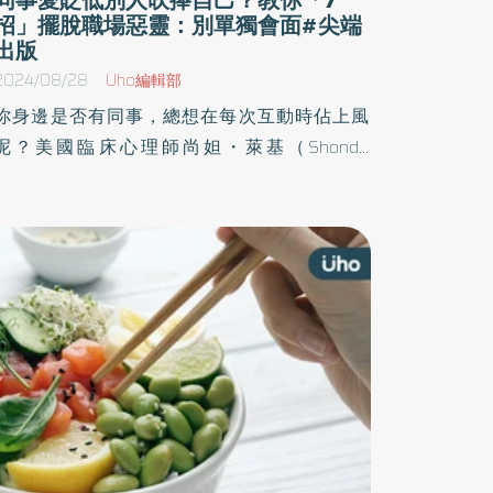
招」擺脫職場惡靈：別單獨會面#尖端
出版
2024/08/28
Uho編輯部
你身邊是否有同事，總想在每次互動時佔上風
呢？美國臨床心理師尚妲・萊基（Shonda
Lackey）於《我的同事很有事》一書中，剖析5
種常見的職場雷包，以及各種令人心累的難解困
境等，並透過模擬對話學習與對方共處，幫助讀
者管理壓力與消化委屈，開創全新的職場人生。
以下為原書摘文：