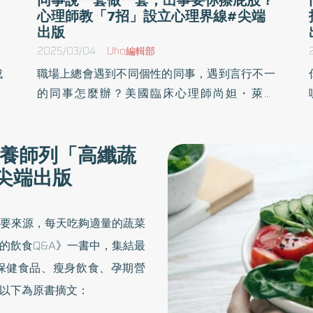
心理師教「7招」設立心理界線#尖端
出版
2025/03/04
Uho編輯部
成
職場上總會遇到不同個性的同事，遇到言行不一
指
的同事怎麼辦？美國臨床心理師尚妲・萊基
心
（Shonda Lackey）於《我的同事很有事》一書
的
中，剖析5種常見的職場雷包，以及各種令人心
養師列「高纖蔬
相
累的難解困境等，並透過模擬對話學習與對方共
尖端出版
的
處，幫助讀者管理壓力與消化委屈，開創全新的
職場人生。以下為原書摘文：
要來源，每天吃夠適量的蔬菜
的飲食Q&A》一書中，集結最
保健食品、瘦身飲食、孕期營
以下為原書摘文：