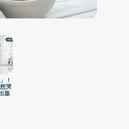
」！
想哭
出版