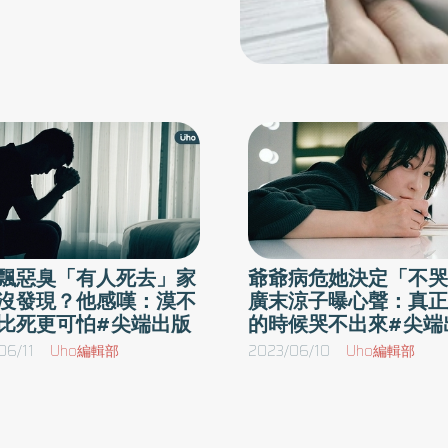
飄惡臭「有人死去」家
爺爺病危她決定「不哭
沒發現？他感嘆：漠不
廣末涼子曝心聲：真正
比死更可怕#尖端出版
的時候哭不出來#尖端
06/11
Uho編輯部
2023/06/10
Uho編輯部