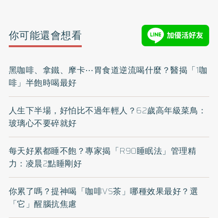
你可能還會想看
黑咖啡、拿鐵、摩卡⋯胃食道逆流喝什麼？醫揭「1咖
啡」半飽時喝最好
人生下半場，好怕比不過年輕人？62歲高年級菜鳥：
玻璃心不要碎就好
每天好累都睡不飽？專家揭「R90睡眠法」管理精
力：凌晨2點睡剛好
你累了嗎？提神喝「咖啡VS茶」哪種效果最好？選
「它」醒腦抗焦慮