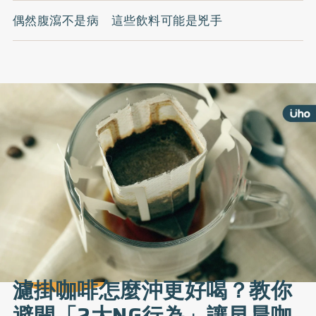
偶然腹瀉不是病 這些飲料可能是兇手
濾掛咖啡怎麼沖更好喝？教你
避開「2大NG行為」讓早晨咖