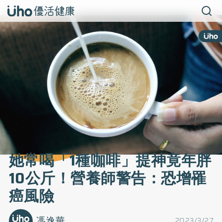
她常喝「1種咖啡」提神竟年胖
10公斤！營養師警告：恐增罹
癌風險
馮逸華
2023/3/27