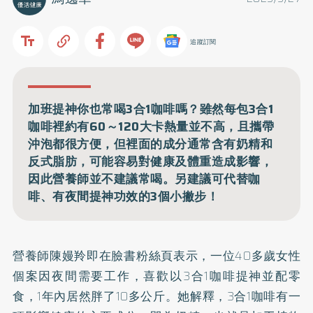
追蹤訂閱
加班提神你也常喝3合1咖啡嗎？雖然每包3合1
咖啡裡約有60～120大卡熱量並不高，且攜帶
沖泡都很方便，但裡面的成分通常含有奶精和
反式脂肪，可能容易對健康及體重造成影響，
因此營養師並不建議常喝。另建議可代替咖
啡、有夜間提神功效的3個小撇步！
營養師陳嫚羚即在
臉書粉絲頁
表示，一位40多歲女性
個案因夜間需要工作，喜歡以3合1咖啡提神並配零
食，1年內居然胖了10多公斤。她解釋，3合1咖啡有一