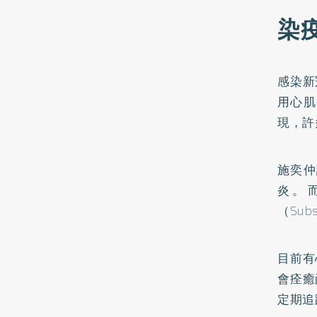
染
感染新
用心肌
現，許
施奕仲
炎。
（Su
目前有
會痊癒
定期追