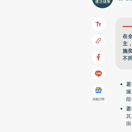
在
主
施
不
若
臟
能
追蹤訂閱
若
其
病