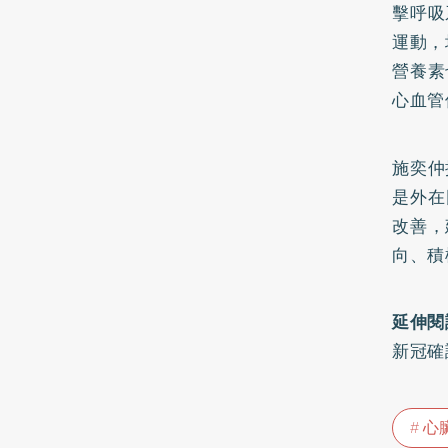
擊呼吸
運動，
營養素
心血管
施奕仲
是外在
改善，
向、積
延伸閱
新冠確
心