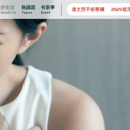
好生活
熱議題
有新事
守護骨骼健康
達文西手術專欄
2025植牙指南
漸凍不孤
GoodLife
Topics
Event