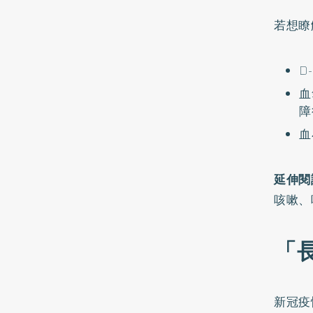
若想瞭
D
血
障
血
延伸閱
咳嗽、
「
新冠疫