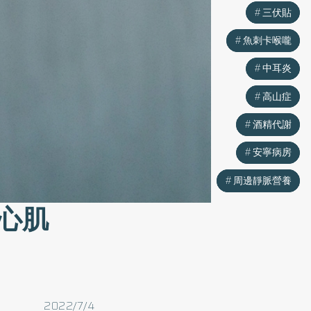
三伏貼
三伏貼
魚刺卡喉嚨
魚刺卡喉嚨
中耳炎
中耳炎
高山症
高山症
酒精代謝
酒精代謝
安寧病房
安寧病房
周邊靜脈營養
周邊靜脈營養
心肌
2022/7/4