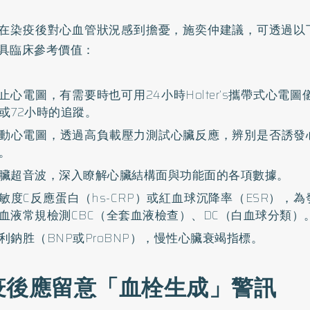
在染疫後對心血管狀況感到擔憂，施奕仲建議，可透過以
具臨床參考價值：
止心電圖，有需要時也可用24小時Holter’s攜帶式心電
或72小時的追蹤。
動心電圖，透過高負載壓力測試心臟反應，辨別是否誘發
。
臟超音波，深入瞭解心臟結構面與功能面的各項數據。
敏度C反應蛋白（hs-CRP）或紅血球沉降率（ESR），
血液常規檢測CBC（全套血液檢查）、DC（白血球分類）
利鈉胜（BNP或ProBNP），慢性心臟衰竭指標。
疫後應留意「血栓生成」警訊