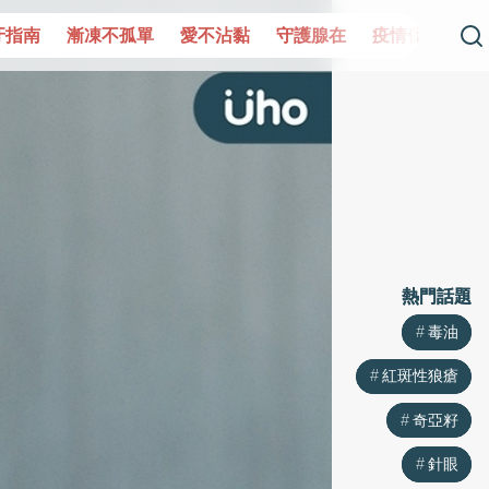
單
愛不沾黏
守護腺在
疫情保衛戰
再生醫學
愛的未
熱門話題
熱門話題
毒油
毒油
紅斑性狼瘡
紅斑性狼瘡
奇亞籽
奇亞籽
針眼
針眼