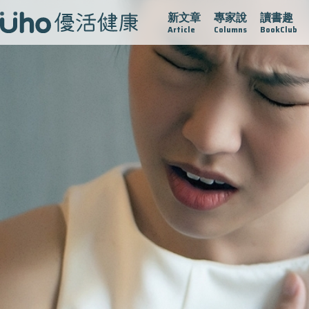
新文章
專家說
讀書趣
疫情保衛戰
再生醫學
愛的未來視
認識攝護腺肥大
Article
Columns
BookClub