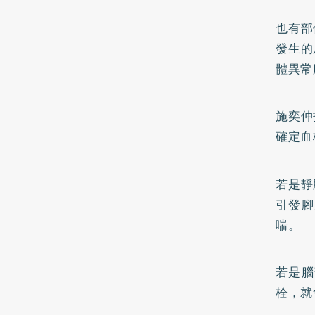
也有部
發生的
體異常
施奕仲
確定血
若是靜
引發腳
喘。
若是腦
栓，就