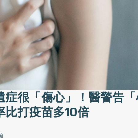
遺症很「傷心」！醫警告「
率比打疫苗多10倍
盈