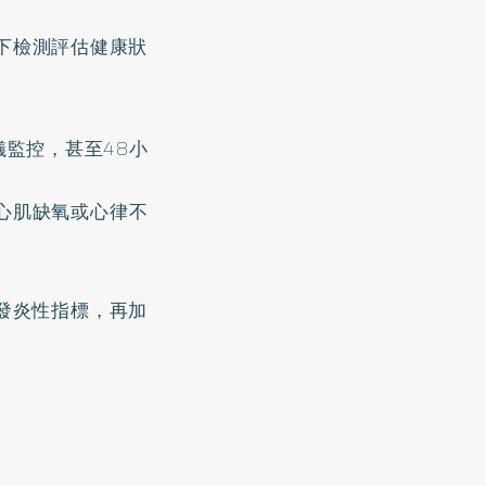
下檢測評估健康狀
圖儀監控，甚至48小
心肌缺氧或心律不
為發炎性指標，再加
。