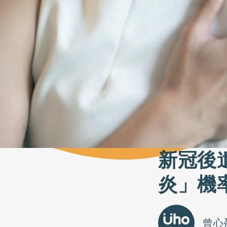
新冠後
炎」機
曾心