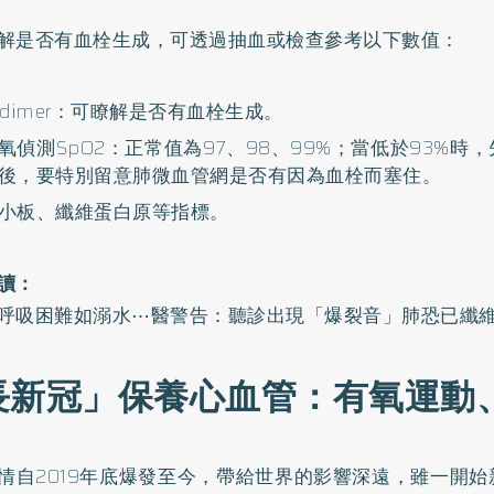
解是否有血栓生成，可透過抽血或檢查參考以下數值：
-dimer：可瞭解是否有血栓生成。
氧偵測SpO2：正常值為97、98、99%；當低於93%時
後，要特別留意肺微血管網是否有因為血栓而塞住。
小板、纖維蛋白原等指標。
讀：
呼吸困難如溺水⋯醫警告：聽診出現「爆裂音」肺恐已纖
長新冠」保養心血管：有氧運動
情自2019年底爆發至今，帶給世界的影響深遠，雖一開