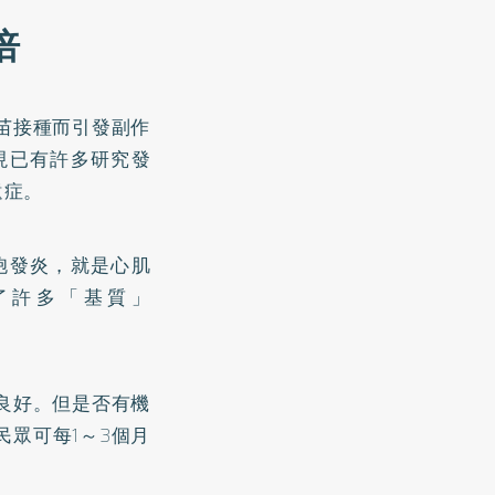
倍
苗接種而引發副作
現已有許多研究發
遺症。
胞發炎，就是心肌
了許多「基質」
良好。但是否有機
眾可每1～3個月