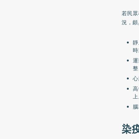
若民眾
況，頗
靜
時
運
整
心
高
上
腦
染