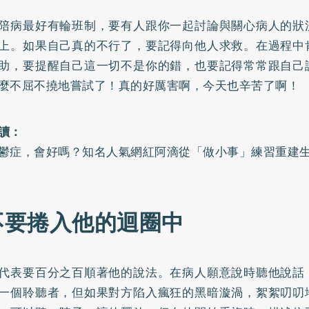
陪病最好有輪班制，要有人跟你一起討論與關心病人的狀
上。如果自己真的不行了，要記得向他人求救。在過程中
助，要提醒自己這一切不是你的錯，也要記得常常跟自己
麼不屈不撓地嘗試了！真的好厲害啊，今天也辛苦了啊！
讀：
鬱症，會好嗎？知名人氣網紅阿滴從「做小事」練習重建
.不要捲入他的迴圈中
代表要百分之百順著他的說法。在病人願意說時聽他說話
一個聆聽者，但如果對方陷入瘋狂的黑暗漩渦，絮絮叨叨