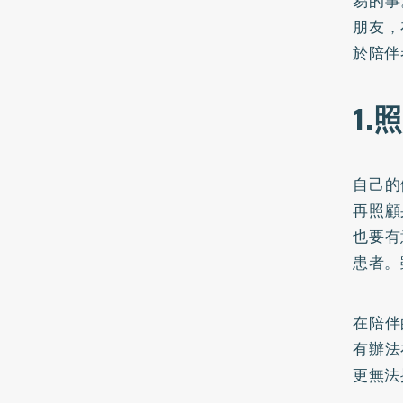
易的事
朋友，
於陪伴
1
自己的
再照顧
也要有
患者。
在陪伴
有辦法
更無法