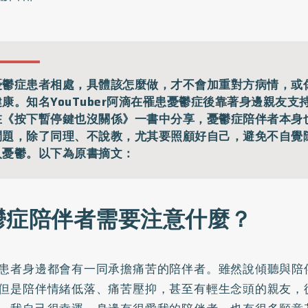
憂鬱症患者相處，具體該怎麼做，才不會加重對方病情，或
康。知名YouTuber阿滴在罹患憂鬱症後靠著身邊親友支
在《按下暫停鍵也沒關係》一書中分享，憂鬱症陪伴者本身
問題，除了同理、不說教，尤其要照顧好自己，避免不自覺
入憂鬱。以下為原書摘文：
鬱症陪伴者需要注意什麼？
患者身邊都會有一同承擔痛苦的陪伴者。雖然說傾聽與陪
但是陪伴情緒低落、痛苦壓抑，甚至有輕生念頭的親友，