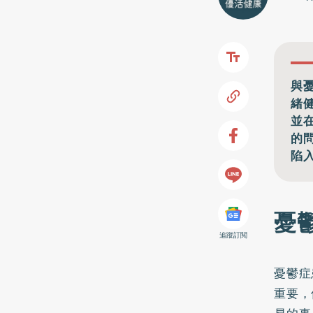
與
緒健
並
的
陷
憂
追蹤訂閱
憂鬱症
重要，