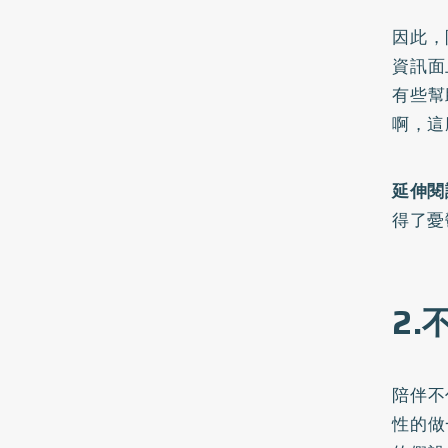
因此，
資訊面
有些幫
啊，這
延伸閱
得了憂
2
陪伴不
性的做