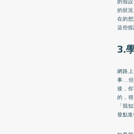
的假設
的狀況
在的想
這些假
3
網路上
事……
後，你
的，很
「我知
發點進