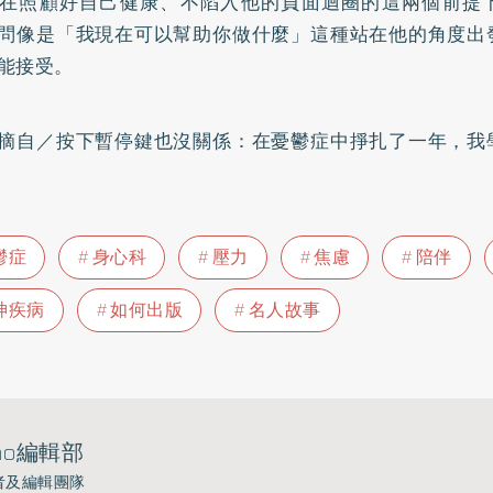
在照顧好自己健康、不陷入他的負面迴圈的這兩個前提
問像是「我現在可以幫助你做什麼」這種站在他的角度出
能接受。
摘自／按下暫停鍵也沒關係：在憂鬱症中掙扎了一年，我
鬱症
身心科
壓力
焦慮
陪伴
神疾病
如何出版
名人故事
ho編輯部
者及編輯團隊