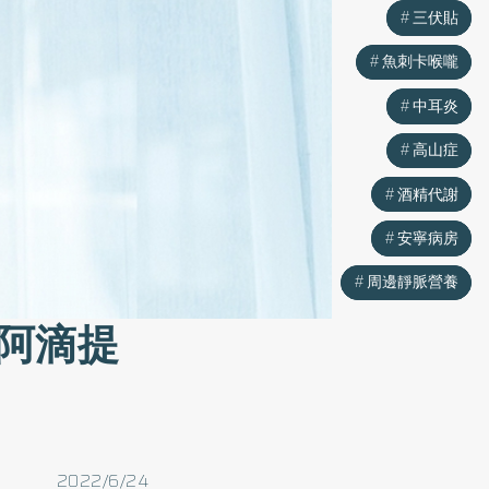
三伏貼
三伏貼
魚刺卡喉嚨
魚刺卡喉嚨
中耳炎
中耳炎
高山症
高山症
酒精代謝
酒精代謝
安寧病房
安寧病房
周邊靜脈營養
周邊靜脈營養
阿滴提
2022/6/24