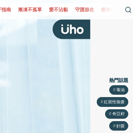
單
愛不沾黏
守護腺在
疫情保衛戰
再生醫學
愛的未
熱門話題
熱門話題
毒油
毒油
紅斑性狼瘡
紅斑性狼瘡
奇亞籽
奇亞籽
針眼
針眼