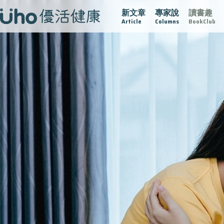
新文章
專家說
讀書趣
疫情保衛戰
再生醫學
愛的未來視
認識攝護腺肥大
Article
Columns
BookClub