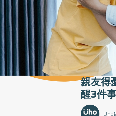
親友得
醒3件
Uh