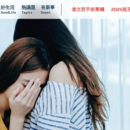
好生活
熱議題
有新事
守護骨骼健康
達文西手術專欄
2025植牙指南
漸凍不孤
GoodLife
Topics
Event