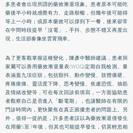
多患者會出現所謂的藥效漸退現象。患者原本可能吃
藥後半小時就感覺有力、走路順暢，但幾年後可能得
等上一小時；或原本藥效可以撐到下一餐，後來卻常
在中間時段提早「沒電」，手抖、步態不穩又再度出
現，生活節奏像坐雲霄飛車。
為了更客觀掌握這種變化，陳彥中醫師建議，患者與
家屬可以善用藥效漸退量表(WOQ)定期自我檢測。量
表涵蓋九項症狀，包括顫抖、動作變慢、肢體僵硬、
疼痛痠痛、靈活度下降、思考變慢、焦慮恐慌、抽筋
及情緒改變等，可在每次回診前填寫，一方面協助患
者觀察自己是否進入「斷電期」，也讓醫師在有限的
門診時間內，更快聚焦在真正困擾患者的問題上。另
外，值得一提的是，許多患者誤以為藥效漸退僅發生
在用藥5至7年後，但其也可能提早發生，切莫輕忽相