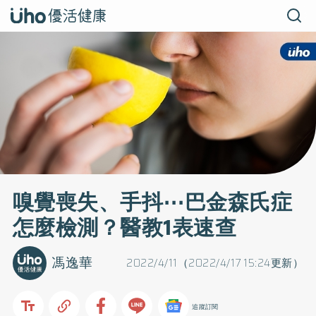
嗅覺喪失、手抖⋯巴金森氏症
怎麼檢測？醫教1表速查
馮逸華
2022/4/11（2022/4/17 15:24更新）
追蹤訂閱