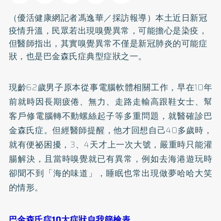
（優活健康網記者馮逸華／採訪報導）本土近日新冠
疫情升溫，民眾若出現嗅覺異常，可能擔心是染疫，
但醫師指出，其實嗅覺異常不僅是新冠肺炎的可能症
狀，也是巴金森氏症典型症狀之一。
現齡62歲男子原本從事電腦軟體相關工作，早在10年
前就時因長期疲倦、無力、走路走輸高跟鞋女士、幫
客戶修電腦轉不動螺絲起子等多重問題，就醫確診巴
金森氏症。但經醫師提醒，他才回想自己40多歲時，
就有
便祕
困擾，3、4天才上一次大號，嚴重時只能灌
腸解決，且當時嗅覺就已有異常，例如去海港遊玩時
卻聞不到「海的味道」，睡眠也常出現做夢哈哈大笑
的情形。
巴金森氏症10大症狀自我篩檢表