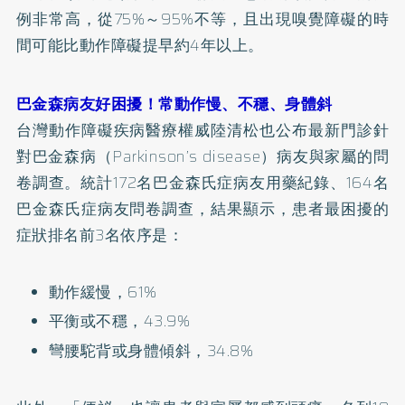
例非常高，從75%～95%不等，且出現嗅覺障礙的時
間可能比動作障礙提早約4年以上。
巴金森病友好困擾！常動作慢、不穩、身體斜
台灣動作障礙疾病醫療權威陸清松也公布最新門診針
對巴金森病（Parkinson’s disease）病友與家屬的問
卷調查。統計172名巴金森氏症病友用藥紀錄、164名
巴金森氏症病友問卷調查，結果顯示，患者最困擾的
症狀排名前3名依序是：
動作緩慢，61%
平衡或不穩，43.9%
彎腰駝背或身體傾斜，34.8%