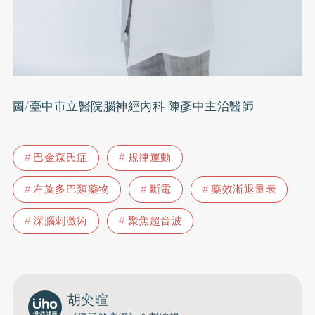
圖/臺中市立醫院腦神經內科 陳彥中主治醫師
巴金森氏症
規律運動
左旋多巴類藥物
斷電
藥效漸退量表
深腦刺激術
聚焦超音波
胡奕暄