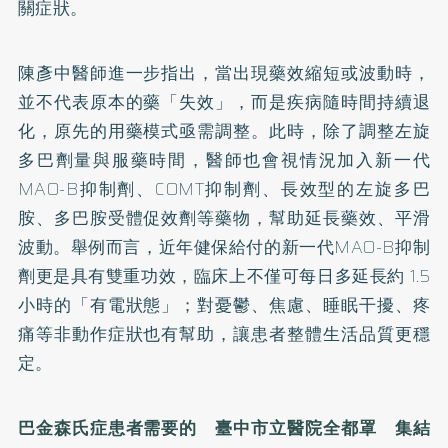
關症狀。
陳彥中醫師進一步指出，當出現藥效縮短或波動時，
並不代表原本的藥「失效」，而是疾病隨時間持續退
化，原先的用藥模式亟需調整。此時，除了調整左旋
多巴劑量與服藥時間，醫師也會視情況加入新一代
MAO-B抑制劑、COMT抑制劑、長效型的左旋多巴
胺、多巴胺受體促效劑等藥物，幫助延長藥效、平滑
波動。舉例而言，近年健保給付的新一代MAO-B抑制
劑更是具有雙重功效，臨床上不僅可每日多延長約 1.5
小時的「有電狀態」；對憂鬱、焦慮、睡眠干擾、疼
痛等非動作症狀也有幫助，讓患者整體生活品質更穩
定。
巴金森氏症患者需要的 臺中市立醫院全都罩 集結