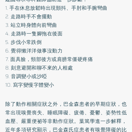
1. 手在休息放鬆時出現顫抖、手肘和手腕彎曲
2. 走路時手不會擺動
3. 站立時身體向前彎曲
4. 走路時一隻腳拖在後面
5. 步伐小常跌倒
6. 覺得懶洋洋做事沒動力
7. 面具臉，頸部後方或肩膀常僵硬疼痛
8. 刻意避開和聊不來的人相處
9. 音調變小或沙啞
10. 寫字變慢字體變小
除了動作相關症狀之外，巴金森患者的早期症狀，也
常出現嗅覺喪失、睡眠障礙、疲倦、憂鬱、姿勢性低
血壓、嚴重便祕等非動作症狀。葉篤學進一步解釋，
近年多項研究顯示，巴金森氏症患者有嗅覺障礙的比