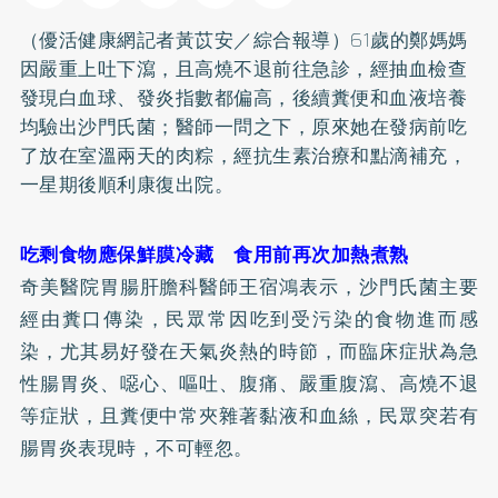
（優活健康網記者黃苡安／綜合報導）61歲的鄭媽媽
因嚴重上吐下瀉，且高燒不退前往急診，經抽血檢查
發現白血球、發炎指數都偏高，後續糞便和血液培養
均驗出沙門氏菌；醫師一問之下，原來她在發病前吃
了放在室溫兩天的肉粽，經抗生素治療和點滴補充，
一星期後順利康復出院。
吃剩食物應保鮮膜冷藏 食用前再次加熱煮熟
奇美醫院胃腸肝膽科醫師王宿鴻表示，沙門氏菌主要
經由糞口傳染，民眾常因吃到受污染的食物進而感
染，尤其易好發在天氣炎熱的時節，而臨床症狀為急
性
腸胃炎
、噁心、嘔吐、腹痛、嚴重腹瀉、高燒不退
等症狀，且糞便中常夾雜著黏液和血絲，民眾突若有
腸胃炎表現時，不可輕忽。