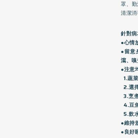
罩、勤
清潔消
針對病
●心情
●留意
瀉、嗅
●注意
1.蔬
2.選
3.烹
4.豆
5.飲
●維持
●良好