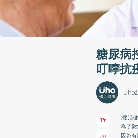
糖尿病
叮嚀抗
Uh
(優活
為了防
因為有