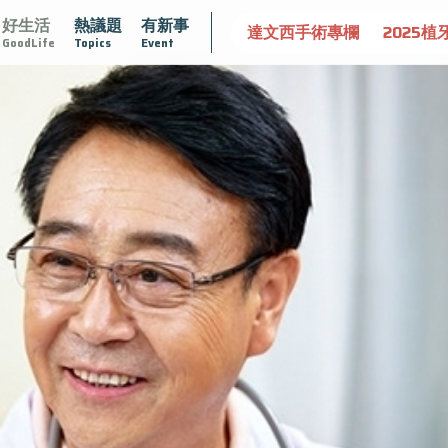
好生活
熱議題
有新事
守護骨骼健康
達文西手術專欄
2025植牙指南
漸凍不孤
GoodLife
Topics
Event