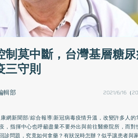
控制莫中斷，台灣基層糖尿
疫三守則
o編輯部
2021/6/16（2
健康網新聞部/綜合報導)新冠病毒疫情升溫，改變許多人
疫，指揮中心也呼籲盡量不要外出與前往醫療院所，而對
回診問題，究竟如何拿藥？有狀況時怎辦？似乎讓患者與