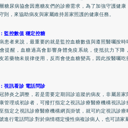
層
糖尿病
協會因應糖友們的診療需求，為了加強守護健康
守則，來協助病友與家屬維持居家照護的健康任務。
：監控數值 穩定控糖
病患者來說，最重要的就是監控血糖數值與遵照醫囑按時
會提醒，血糖過高會影響身體免疫系統，使抵抗力下降
友若藥物未規律使用，反而會使血糖變高，因此按醫囑吃
：視訊看診 電話問診
冠肺炎之調整，若是需要定期回診追蹤的病友，非屬居家
康管理或初診者，可撥打指定之視訊診療醫療機構視訊診
至指定之視訊診療醫療機構網頁掛號，就可約定視訊診療
號進行電話問診;對於病情穩定慢性病複診病人，也可請家