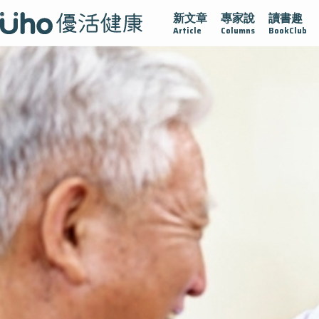
新文章
專家說
讀書趣
疫情保衛戰
再生醫學
愛的未來視
認識攝護腺肥大
Article
Columns
BookClub