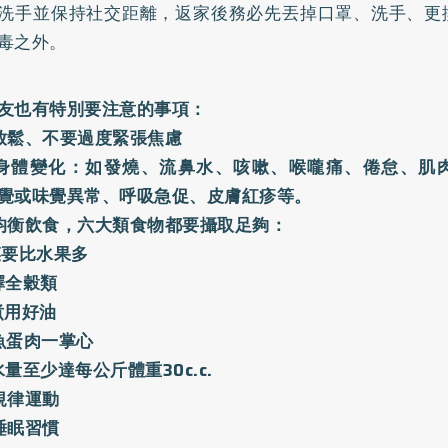
洗手並保持社交距離，返家後務必先丟掉口罩、洗手、更
毒之外。
友也有特別要注意的事項：
放鬆、不要過度緊張焦慮
身體變化：如發燒、流鼻水、咳嗽、喉嚨痛、倦怠、肌
覺或味覺異常、呼吸急促、皮膚紅疹等。
均衡飲食，六大類食物都要攝取足夠：
菜要比水果多
擇全穀類
煮用好油
魚蛋肉一掌心
水量至少達每公斤體重30c.c.
規律運動
睡眠習慣