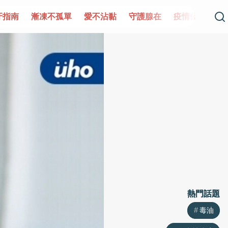
單
愛不沾黏
守護腺在
疫情保衛戰
再生醫學
愛的未
熱門話題
熱門話題
毒油
毒油