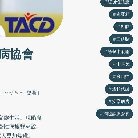
紅斑性狼瘡
紅斑性狼瘡
奇亞籽
奇亞籽
針眼
針眼
三伏貼
三伏貼
病協會
魚刺卡喉嚨
魚刺卡喉嚨
中耳炎
中耳炎
高山症
高山症
酒精代謝
酒精代謝
022/3/15 3:6更新）
安寧病房
安寧病房
周邊靜脈營養
周邊靜脈營養
的常態生活。現階段
慢性病族群來說，
家人更加焦慮。