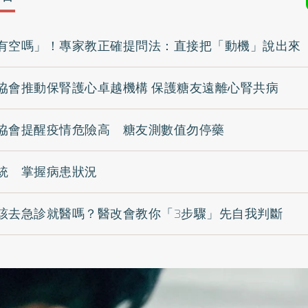
有空嗎」！專家教正確提問法：直接把「動機」說出來
協會推動保腎護心卓越機構 保護糖友遠離心腎共病
協會提醒疫情危險高 糖友測數值勿停藥
統 掌握病患狀況
該去急診就醫嗎？醫改會教你「3步驟」先自我判斷