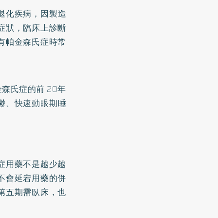
退化疾病，因製造
症狀，臨床上診斷
有帕金森氏症時常
森氏症的前 20年
鬱、快速動眼期睡
症用藥不是越少越
不會延宕用藥的併
第五期需臥床，也