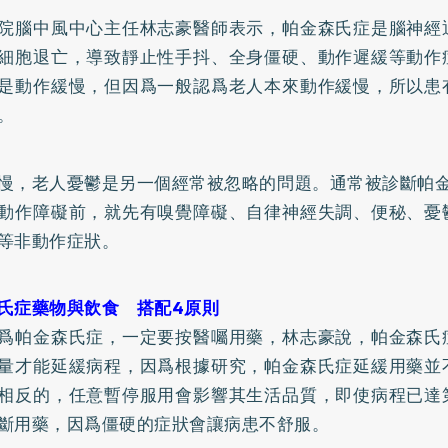
院腦
中風
中心主任林志豪醫師表示，帕金森氏症是腦神經
細胞退亡，導致靜止性手抖、全身僵硬、動作遲緩等動作
是動作緩慢，但因爲一般認爲老人本來動作緩慢，所以患
。
慢，老人憂鬱是另一個經常被忽略的問題。通常被診斷帕金
動作障礙前，就先有嗅覺障礙、
自律神經失調
、便秘、憂
等非動作症狀。
氏症藥物與飲食 搭配4原則
爲帕金森氏症，一定要按醫囑用藥，林志豪說，帕金森氏
量才能延緩病程，因爲根據研究，帕金森氏症延緩用藥並
相反的，任意暫停服用會影響其生活品質，即使病程已達
斷用藥，因爲僵硬的症狀會讓病患不舒服。