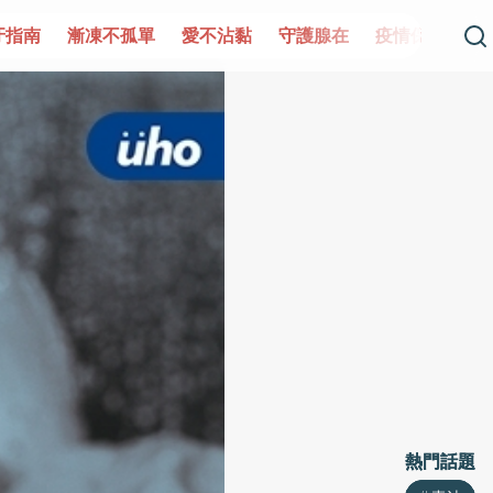
凍不孤單
愛不沾黏
守護腺在
疫情保衛戰
再生醫學
熱門話題
熱門話題