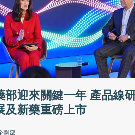
藥部迎來關鍵一年 產品線
展及新藥重磅上市
o企劃部