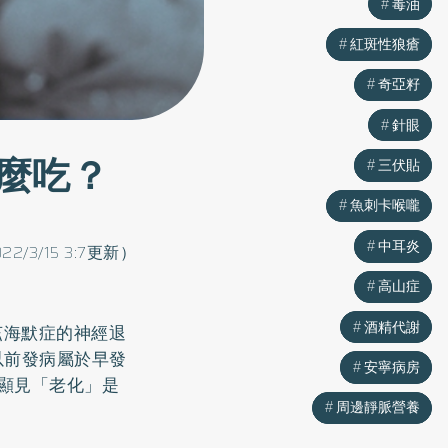
毒油
毒油
紅斑性狼瘡
紅斑性狼瘡
奇亞籽
奇亞籽
針眼
針眼
麼吃？
三伏貼
三伏貼
魚刺卡喉嚨
魚刺卡喉嚨
中耳炎
中耳炎
022/3/15 3:7更新）
高山症
高山症
酒精代謝
酒精代謝
茲海默症的神經退
以前發病屬於早發
安寧病房
安寧病房
，顯見「老化」是
周邊靜脈營養
周邊靜脈營養