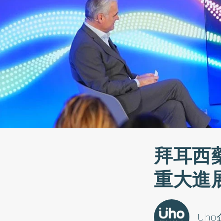
拜耳西
重大進
Uh