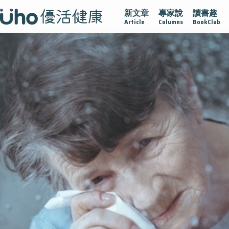
新文章
專家說
讀書趣
腺在
疫情保衛戰
再生醫學
愛的未來視
認識攝護腺肥
Article
Columns
BookClub