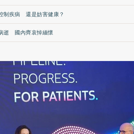
控制疾病 還是妨害健康？
病逝 國內齊哀悼緬懷