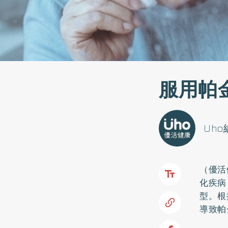
服用帕
Uh
（優活
化疾病
型。根
導致帕