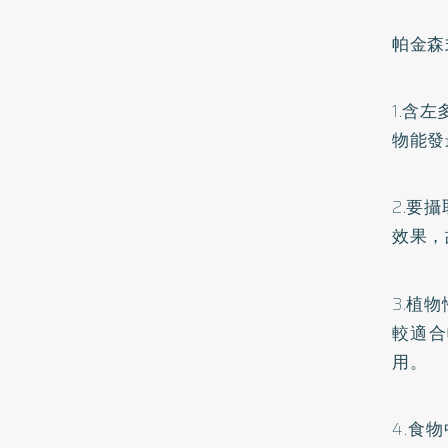
帕金森
1.含
物能發
2.要
效果，
3.植
較適合
用。
4.食