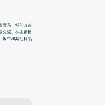
證實爲一種能改善
胺分泌。林志豪提
、
銀杏
和其他抗氧