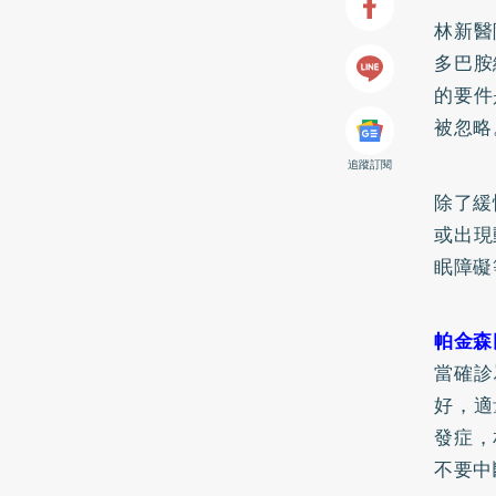
林新醫
多巴胺
的要件
被忽略
追蹤訂閱
除了緩
或出現
眠障礙
帕金森
當確診
好，適
發症，
不要中