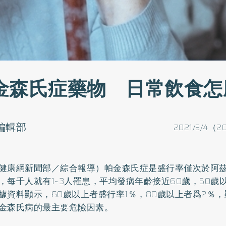
金森氏症藥物 日常飲食怎
o編輯部
2021/5/4（2
健康網新聞部／綜合報導）帕金森氏症是盛行率僅次於阿
，每千人就有1~3人罹患，平均發病年齡接近60歲，50歲
據資料顯示，60歲以上者盛行率1％，80歲以上者爲2％
金森氏病的最主要危險因素。