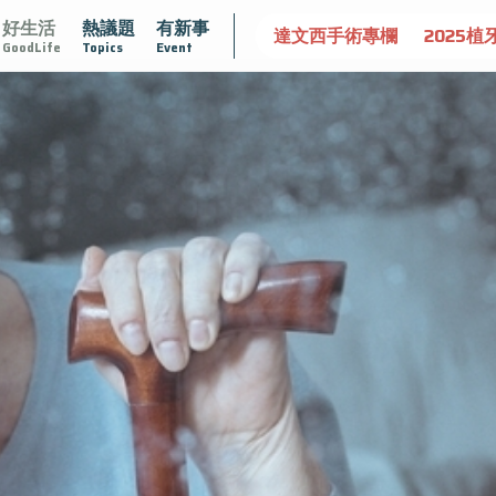
好生活
熱議題
有新事
大
守護骨骼健康
達文西手術專欄
2025植牙指南
漸
GoodLife
Topics
Event