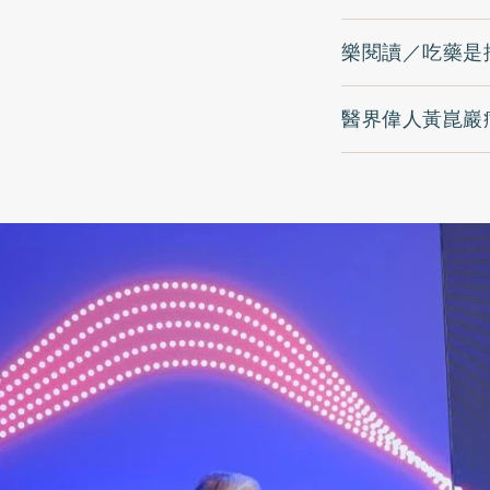
樂閱讀／吃藥是
醫界偉人黃崑巖