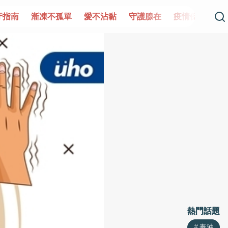
單
愛不沾黏
守護腺在
疫情保衛戰
再生醫學
愛的未
熱門話題
熱門話題
毒油
毒油