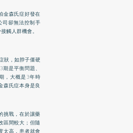
帕金森氏症好發在
公司卻無法控制手
少接觸人群機會。
心症狀，如脖子僵硬
第3期是平衡問題、
期，大概是3年時
金森氏症本身是良
的挑戰，在於讓藥
效區間較大；但隨
度太高，患者就會