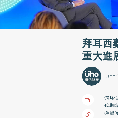
拜耳西
重大進
Uh
•策略
•晚期
•為攝