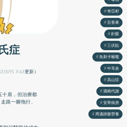
奇亞籽
奇亞籽
百香果
百香果
針眼
針眼
氏症
三伏貼
三伏貼
魚刺卡喉嚨
魚刺卡喉嚨
中耳炎
中耳炎
2/3/15 3:43更新）
高山症
高山症
酒精代謝
酒精代謝
五十肩
，但治療都
、走路一腳拖行、
安寧病房
安寧病房
周邊靜脈營養
周邊靜脈營養