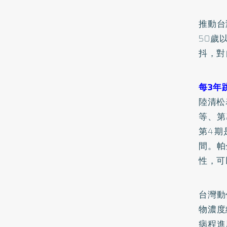
推動台
50歲
抖，對
每3年
陸清松
等、第
第4期
間。帕
性，可
台灣動
物濃度
病程進