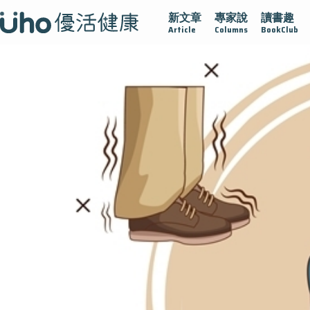
新文章
專家說
讀書趣
疫情保衛戰
再生醫學
愛的未來視
認識攝護腺肥大
Article
Columns
BookClub