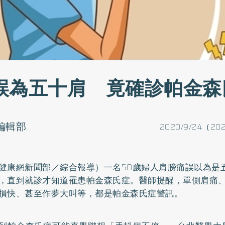
誤為五十肩 竟確診帕金森
o編輯部
2020/9/24（202
健康網新聞部／綜合報導）一名50歲婦人肩膀痛誤以為是
，直到就診才知道罹患帕金森氏症。醫師提醒，單側肩痛
損快、甚至作夢大叫等，都是帕金森氏症警訊。