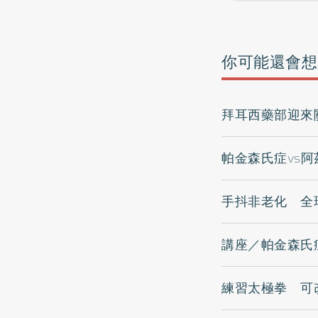
你可能還會想
拜耳西藥部迎來
帕金森氏症vs
手抖非老化 全
講座／帕金森氏
練習太極拳 可