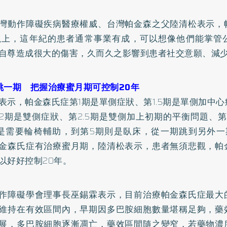
灣動作障礙疾病醫療權威、台灣帕金森之父陸清松表示，
以上，這年紀的患者通常事業有成，可以想像他們能掌管
自尊造成很大的傷害，久而久之影響到患者社交意願、減
跳一期 把握治療蜜月期可控制20年
表示，帕金森氏症第1期是單側症狀、第1.5期是單側加中
2期是雙側症狀、第2.5期是雙側加上初期的平衡問題、
是需要輪椅輔助，到第5期則是臥床，從一期跳到另外一
金森氏症有治療蜜月期，陸清松表示，患者無須悲觀，帕
以好好控制20年。
作障礙學會理事長巫錫霖表示，目前治療帕金森氏症最大
維持在有效區間內，早期因多巴胺細胞數量堪稱足夠，藥
展，多巴胺細胞逐漸凋亡，藥效區間隨之變窄，若藥物濃