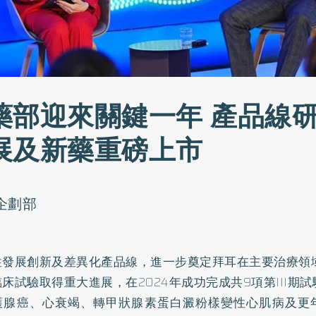
藥部迎來關鍵一年 產品線
展及新藥重磅上市
o企劃部
性發展創新及差異化產品線，進一步奠定拜耳在主要治療領
臨床試驗取得重大進展，在2024年成功完成共9項第III期試
護腺癌、心衰竭、轉甲狀腺素蛋白澱粉樣變性心肌病及更