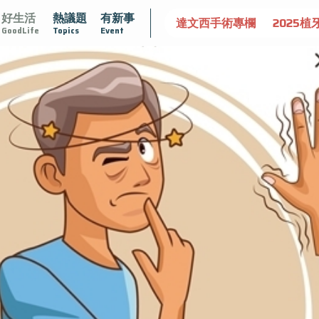
好生活
熱議題
有新事
守護骨骼健康
達文西手術專欄
2025植牙指南
漸凍不孤
GoodLife
Topics
Event