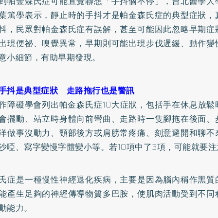
到帕金森氏症可能直覺聯想「手抖個不停」，台北醫學大
葉篤學表示，靜止時的手抖才是帕金森氏症的典型症狀，
抖，民眾對帕金森氏症有誤解，甚至可能因此忽略早期症
出現
便祕
、嗅覺異常，早期則可能出現步伐遲緩、動作變
意小細節，有助早期發現。
手抖是典型症狀 走路拖行也是警訊
作障礙學會列出帕金森氏症10大症狀，包括手在休息放鬆
會擺動、站立時身體向前彎曲、走路時一隻腳拖在後面、
洋做事沒動力、頸部後方或肩膀常疼痛、刻意避開和聊不
沙啞、寫字變慢字體變小等。若10項中了3項，可能就要注
氏症是一種慢性神經退化疾病，主要是因為腦內稱作黑質
能產生足夠的神經傳導物質多巴胺，使肌肉活動受到不同
動能力。