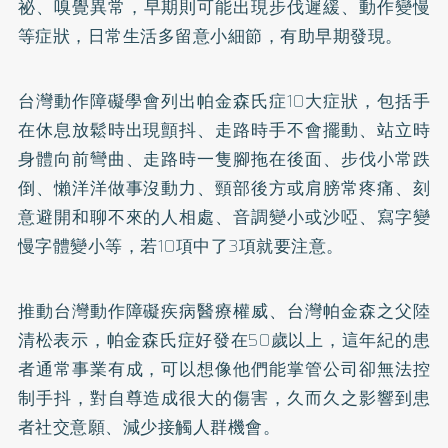
祕
、嗅覺異常，早期則可能出現步伐遲緩、動作變慢
等症狀，日常生活多留意小細節，有助早期發現。
台灣動作障礙學會列出帕金森氏症10大症狀，包括手
在休息放鬆時出現顫抖、走路時手不會擺動、站立時
身體向前彎曲、走路時一隻腳拖在後面、步伐小常跌
倒、懶洋洋做事沒動力、頸部後方或肩膀常疼痛、刻
意避開和聊不來的人相處、音調變小或沙啞、寫字變
慢字體變小等，若10項中了3項就要注意。
推動台灣動作障礙疾病醫療權威、台灣帕金森之父陸
清松表示，帕金森氏症好發在50歲以上，這年紀的患
者通常事業有成，可以想像他們能掌管公司卻無法控
制手抖，對自尊造成很大的傷害，久而久之影響到患
者社交意願、減少接觸人群機會。