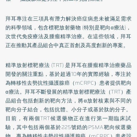
拜耳專注在三項具有潛力解決癌症病患未被滿足需求
的科學領域，
包含標靶放射藥物 (特別是靶向α療法)，
次世代免疫療法及腫瘤精準治療。
在這些領域，
拜耳
正在推動其產品組合中真正首創及高度創新的專案。
精準放射標靶療法 (TRT) 是拜耳在腫瘤精準治療藥品
開發的關注重點，基於超過10年的實際
經驗，專注於
為轉移性去勢抗性攝護腺癌（mCRPC）
患者提供靶向
α療法。拜耳不斷發展的精準放射標靶療法（TRT）
產
品組合包括創新的靶向方法，將α放射核素與不同的
靶向分子結合
，包括抗體、小分子或基於肽的分子。
目前，有兩個TRT候選藥物
正在進行第一期臨床試
驗，其中包括兩個基於225號鋯的PSMA
靶向候選藥
物，專為轉移性去勢抗性攝護腺癌（mCRPC）
患者設