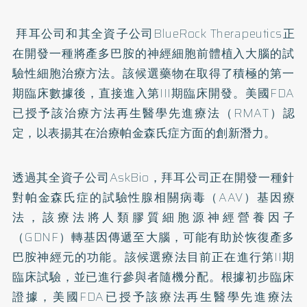
拜耳公司和其全資子公司BlueRock Therapeutics正
在開發一種將產多巴胺的神經細胞前體
植入大腦的試
驗性細胞治療方法。
該候選藥物在取得了積極的第一
期臨床數據後，直接進入第III期
臨床開發。美國FDA
已授予該治療方法再生醫學先進療法（RMA
T）認
定，以表揚其在治療帕金森氏症方面的創新潛力。
透過其全資子公司AskBio，
拜耳公司正在開發一種針
對帕金森氏症的試驗性腺相關病毒（AAV
）基因療
法，該療法將人類膠質細胞源神經營養因子
（GDNF）
轉基因傳遞至大腦，可能有助於恢復產多
巴胺神經元的功能。
該候選療法目前正在進行第II期
臨床試驗，
並已進行參與者隨機分配。根據初步臨床
證據，美國FDA已授予該
療法再生醫學先進療法