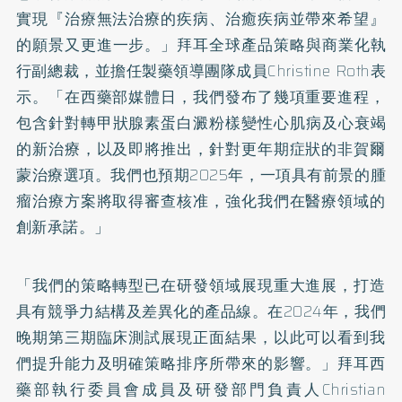
實現『治療無法治療的疾病、治癒疾病並帶來希望』
的願景又更進一步。」拜耳全球產品策略與商業化執
行副總裁，
並擔任製藥領導團隊成員Christine Roth表
示。「在西藥部媒體日，我們發布了幾項重要進程，
包含針對轉甲狀腺素蛋白澱粉樣變性心肌病及心衰竭
的新治療，
以及即將推出，針對更年期症狀的非賀爾
蒙治療選項。我們也預期2
025年，一項具有前景的腫
瘤治療方案將取得審查核准，
強化我們在醫療領域的
創新承諾。」
「我們的策略轉型已在研發領域展現重大進展，
打造
具有競爭力結構及差異化的產品線。在2024年，
我們
晚期第三期臨床測試展現正面結果，
以此可以看到我
們提升能力及明確策略排序所帶來的影響。」
拜耳西
藥部執行委員會成員及研發部門負責人Christian