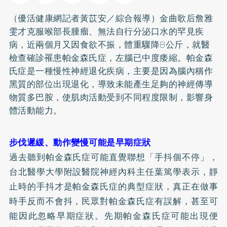
（優活健康網記者黃苡安／綜合報導）金曲歌后詹雅
雯才克服喉部長腫瘤、無法自行分泌口水的罕見疾
病，近兩個月又因食欲不振，體重驟降8公斤，就醫
檢查確診罹患帕金森氏症，左腦已中度痿縮。帕金森
氏症是一種慢性神經退化疾病，主要是因為腦內稱作
黑質的部位出現退化，導致未能產生足夠的神經傳導
物質多巴胺，使肌肉活動受到不同程度限制，影響身
體活動能力。
步伐遲緩、動作變慢可能是早期症狀
過去聽到帕金森氏症可能直覺聯想「手抖個不停」，
台北醫學大學附設醫院神經內科主任葉篤學表示，靜
止時的手抖才是帕金森氏症的典型症狀，真正在做事
時手反而不會抖，民眾對帕金森氏症有誤解，甚至可
能因此忽略早期症狀。先期帕金森氏症可能出現
便