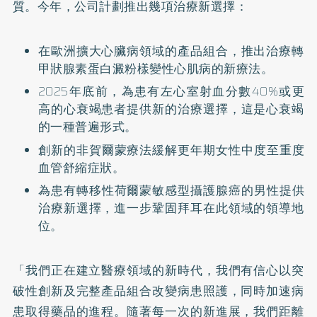
質。今年，
公司計劃推出幾項治療新選擇：
在歐洲擴大心臟病領域的產品組合，
推出治療轉
甲狀腺素蛋白澱粉樣變性心肌病的新療法。
2025年底前，為患有左心室射血分數40%或更
高的心衰竭患者
提供新的治療選擇，這是心衰竭
的一種普遍形式。
創新的非賀爾蒙療法緩解更年期女性中度至重度
血管舒縮症狀。
為患有轉移性荷爾蒙敏感型攝護腺癌的男性提供
治療新選擇，
進一步鞏固拜耳在此領域的領導地
位。
「我們正在建立醫療領域的新時代，
我們有信心以突
破性創新及完整產品組合改變病患照護，
同時加速病
患取得藥品的進程。隨著每一次的新進展，
我們距離