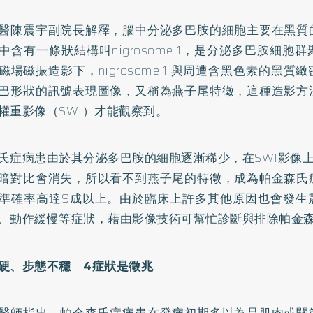
醫陳震宇副院長解釋，腦中分泌多巴胺的細胞主要在黑質
中含有一條狀結構叫nigrosome 1，是分泌多巴胺細胞
磁場磁振造影下，nigrosome 1 與周遭含黑色素的黑質
巴形狀的訊號表現圖像，又稱為燕子尾特徵，這種造影方
權重影像（SWI）才能觀察到。
氏症病患由於其分泌多巴胺的細胞逐漸稀少，在SWI影像上nig
暗對比會消失，所以看不到燕子尾的特徵，成為帕金森氏
準確率高達9成以上。由於臨床上許多其他原因也會發生
、動作緩慢等症狀，藉由影像技術可幫忙診斷與排除帕金
硬、步態不穩 4症狀是徵兆