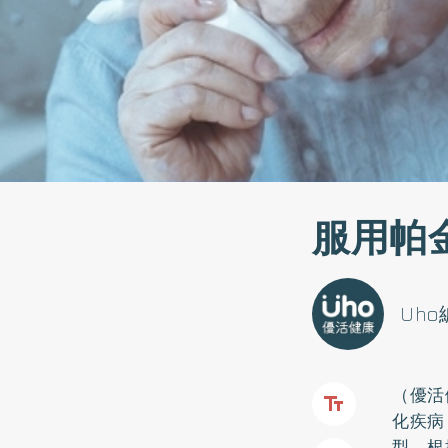
服用帕
Uh
（優活
化疾病
型。根