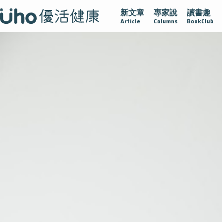
新文章
專家說
讀書趣
疫情保衛戰
再生醫學
愛的未來視
認識攝護腺肥大
Article
Columns
BookClub