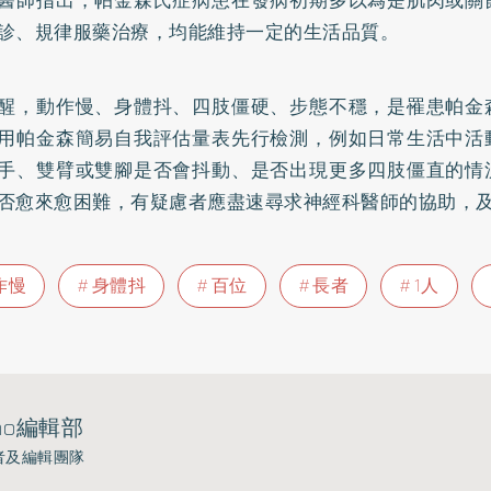
醫師指出，帕金森氏症病患在發病初期多以為是肌肉或關
診、規律服藥治療，均能維持一定的生活品質。
醒，動作慢、身體抖、四肢僵硬、步態不穩，是罹患帕金
用帕金森簡易自我評估量表先行檢測，例如日常生活中活
手、雙臂或雙腳是否會抖動、是否出現更多四肢僵直的情
否愈來愈困難，有疑慮者應盡速尋求神經科醫師的協助，
作慢
身體抖
百位
長者
1人
ho編輯部
者及編輯團隊