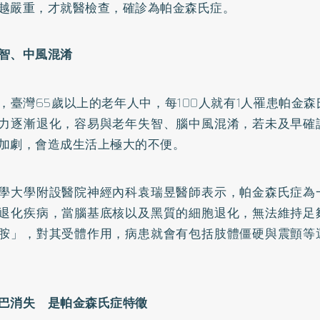
越嚴重，才就醫檢查，確診為帕金森氏症。
智、
中風
混淆
，臺灣65歲以上的老年人中，每100人就有1人罹患帕金
力逐漸退化，容易與老年失智、腦中風混淆，若未及早確
加劇，會造成生活上極大的不便。
學大學附設醫院神經內科袁瑞昱醫師表示，帕金森氏症為
退化疾病，當腦基底核以及黑質的細胞退化，無法維持足
胺」，對其受體作用，病患就會有包括肢體僵硬與震顫等
巴消失 是帕金森氏症特徵