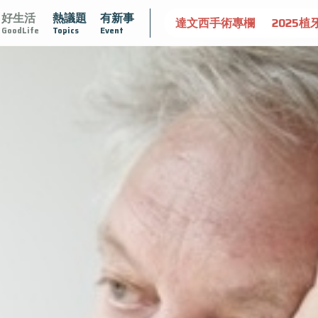
好生活
熱議題
有新事
守護骨骼健康
達文西手術專欄
2025植牙指南
漸凍不孤
GoodLife
Topics
Event