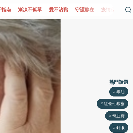
單
愛不沾黏
守護腺在
疫情保衛戰
再生醫學
愛的
熱門話題
熱門話題
毒油
毒油
紅斑性狼瘡
紅斑性狼瘡
奇亞籽
奇亞籽
針眼
針眼