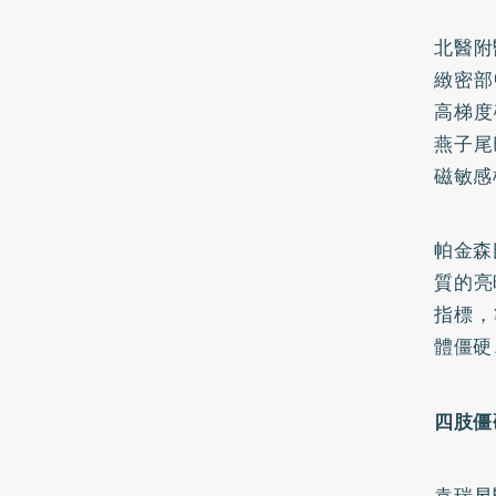
北醫附
緻密部
高梯度
燕子尾
磁敏感
帕金森
質的亮
指標，
體僵硬
四肢僵