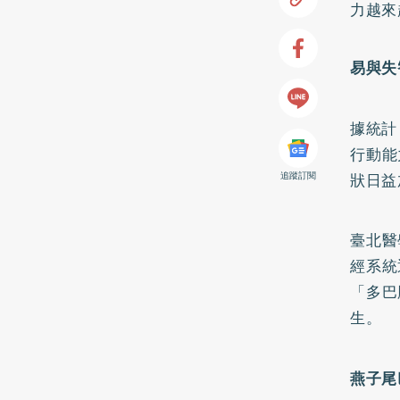
力越來
易與失
據統計
行動能
追蹤訂閱
狀日益
臺北醫
經系統
「多巴
生。
燕子尾