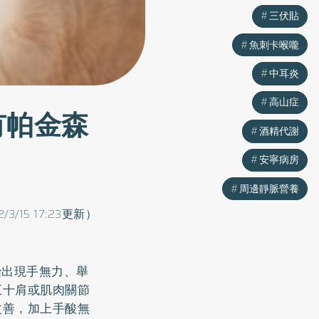
三伏貼
三伏貼
魚刺卡喉嚨
魚刺卡喉嚨
中耳炎
中耳炎
高山症
高山症
有帕金森
酒精代謝
酒精代謝
安寧病房
安寧病房
周邊靜脈營養
周邊靜脈營養
2/3/15 17:23更新）
始出現手無力、舉
五十肩
或肌肉關節
改善，加上手酸無