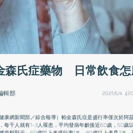
金森氏症藥物 日常飲食怎
o編輯部
2021/5/4（2
健康網新聞部／綜合報導）帕金森氏症是盛行率僅次於阿
，每千人就有1~3人罹患，平均發病年齡接近60歲，50歲
據資料顯示，60歲以上者盛行率1％，80歲以上者爲2％