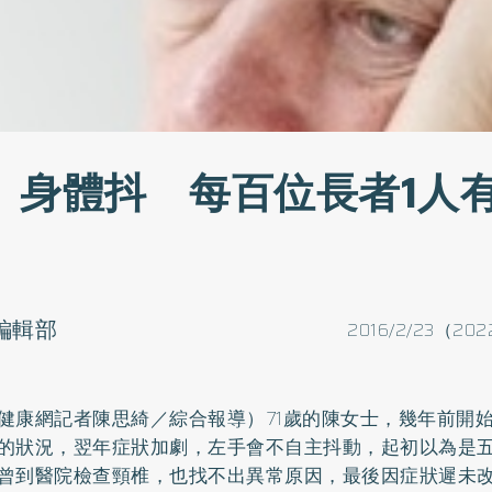
、身體抖 每百位長者1人
o編輯部
2016/2/23（202
健康網記者陳思綺／綜合報導）71歲的陳女士，幾年前開
的狀況，翌年症狀加劇，左手會不自主抖動，起初以為是
曾到醫院檢查頸椎，也找不出異常原因，最後因症狀遲未