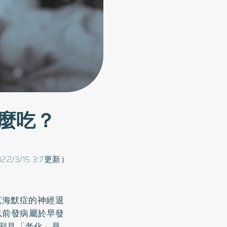
麼吃？
022/3/15 3:7更新）
茲海默症的神經退
以前發病屬於早發
，顯見「老化」是