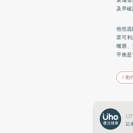
袁瑞昱
及早確
他也提
眾可利
嘴唇、
平衡是
動
U
記