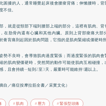
此困擾的人，通常睡覺起床後會腰痠背痛；伸懶腰時，背
度不佳。
部，就是從頸部下端到腰部上端的部分，這裡有肌肉、背
，在肋骨內還有心臟和其他內臟。原則上背部痠痛大部
於膏肓痛則起因於肌肉問題，它指的是肌肉緊縮或僵硬時
姿勢不良時，會導致肌肉過度緊張；而過度緊張的肌肉會
縮的肌肉變僵硬時，突然間的動作可能使肌肉互相碰撞，
感，且會持續—短則2至3天，嚴重時可能維持1週以上。
摘自／痛症按摩拉筋全書／采實文化）
痛
肌肉
壓力
緊張型頭痛