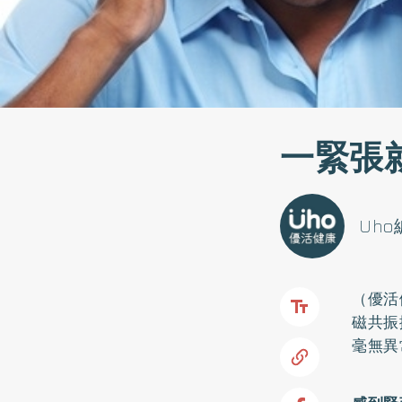
一緊張
Uh
（優活
磁共振
毫無異