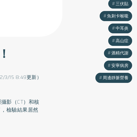
三伏貼
三伏貼
魚刺卡喉嚨
魚刺卡喉嚨
中耳炎
中耳炎
高山症
高山症
！
酒精代謝
酒精代謝
安寧病房
安寧病房
22/3/15 8:49更新）
周邊靜脈營養
周邊靜脈營養
攝影（CT）和核
了，檢驗結果居然