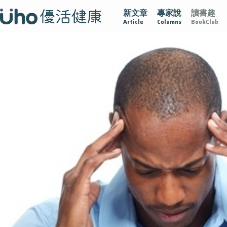
新文章
專家說
讀書趣
沾黏
守護腺在
疫情保衛戰
再生醫學
愛的未來視
Article
Columns
BookClub