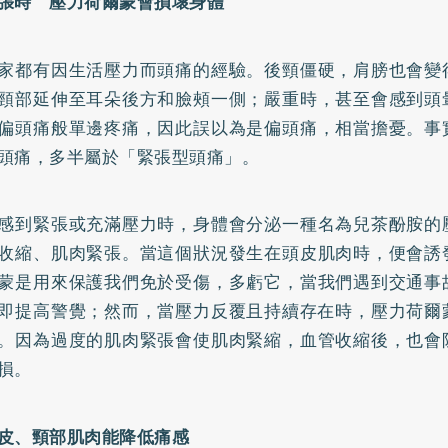
張時 壓力荷爾蒙​會損壞身體
家都有因生活壓力而頭痛的經驗。後頸僵硬，肩膀也會變
頸部延伸至耳朵後方和臉頰一側；嚴重時，甚至會感到頭
偏頭痛般單邊疼痛，因此誤以為是偏頭痛，相當擔憂。事
頭痛，多半屬於「緊張型頭痛」。
感到緊張或充滿壓力時，身體會分泌一種名為兒茶酚胺的
收縮、肌肉緊張。當這個狀況發生在頭皮肌肉時，便會誘
蒙是用來保護我們免於受傷，多虧它，當我們遇到交通事
即提高警覺；然而，當壓力反覆且持續存在時，壓力荷爾
。因為過度的肌肉緊張會使肌肉緊縮，血管收縮後，也會
損。
皮、頸部肌肉能降低痛感