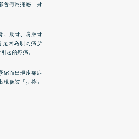
部會有疼痛感，身
脊、肋骨、肩胛骨
分是因為肌肉痛所
所引起的疼痛。
緊縮而出現疼痛症
出現像被「扭擰」