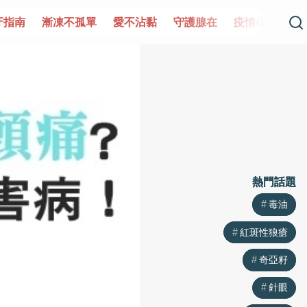
牙指南
漸凍不孤單
愛不沾黏
守護腺在
疫情保衛戰
熱門話題
熱門話題
毒油
毒油
紅斑性狼瘡
紅斑性狼瘡
奇亞籽
奇亞籽
針眼
針眼