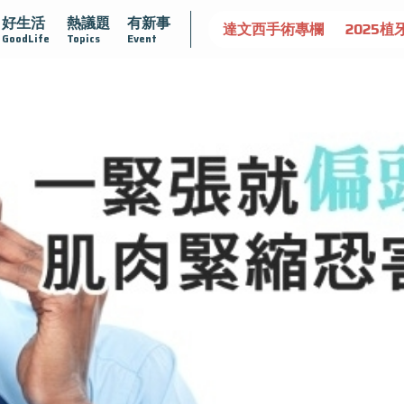
好生活
熱議題
有新事
認識攝護腺肥大
守護骨骼健康
達文西手術專欄
2025植
GoodLife
Topics
Event