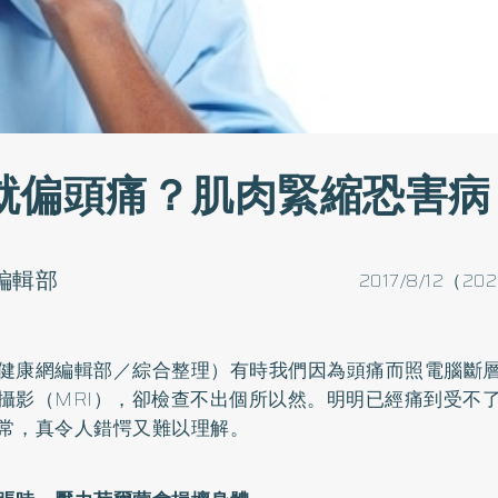
就偏頭痛？肌肉緊縮恐害病
o編輯部
2017/8/12（20
健康網編輯部／綜合整理）有時我們因為頭痛而照電腦斷層
攝影（MRI），卻檢查不出個所以然。明明已經痛到受不
常，真令人錯愕又難以理解。