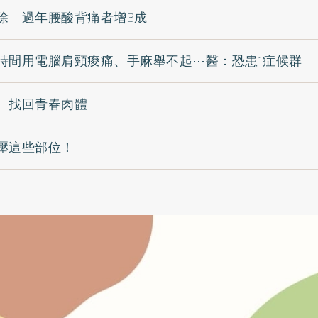
除 過年腰酸背痛者增3成
時間用電腦肩頸痠痛、手麻舉不起⋯醫：恐患1症候群
 找回青春肉體
壓這些部位！