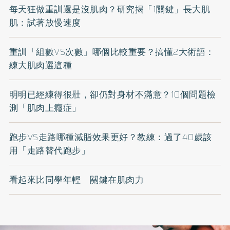
每天狂做重訓還是沒肌肉？研究揭「1關鍵」長大肌
肌：試著放慢速度
重訓「組數VS次數」哪個比較重要？搞懂2大術語：
練大肌肉選這種
明明已經練得很壯，卻仍對身材不滿意？10個問題檢
測「肌肉上癮症」
跑步VS走路哪種減脂效果更好？教練：過了40歲該
用「走路替代跑步」
看起來比同學年輕 關鍵在肌肉力