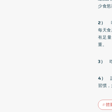
少食慾
2）
吃
每天食
有足量
重。
3）
吃
4）
記
習慣，
體