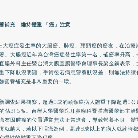
養補充 維持體重 「癌」注意
5大癌症發生率的
大腸癌
、
肺癌
、頭頸癌的癌友，在治療
著。大腸癌近年為台灣癌症發生率第一名，罹癌率升高，
直腸外科主任暨台灣大腸直腸醫學會理事長梁金銅表示，
重下降狀況明顯，手術後若病患營養狀況差，則無法持續
強營養補充是非常重要的一環。
新調查結果觀察，超過8成的頭頸癌病人體重下降超過5公
的佔31.6％。台灣大學醫學院耳鼻喉科暨腫瘤醫學部主
癌友因腫瘤的位置通常無法正常進食，導致營養不良、體
度就越大，若以下咽癌為例，高達8成以上的病人就診時都
有慢性的體重下降程度。