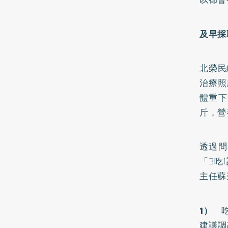
及早採
北榮民
治療照
體重下
斤，營
透過問
「3吃
主任蘇
1）
吃
建議調