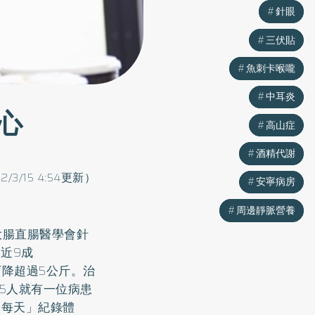
針眼
針眼
三伏貼
三伏貼
魚刺卡喉嚨
魚刺卡喉嚨
中耳炎
中耳炎
心
高山症
高山症
酒精代謝
酒精代謝
22/3/15 4:54更新）
安寧病房
安寧病房
周邊靜脈營養
周邊靜脈營養
大腸直腸醫學會針
近9成
下降超過5公斤。治
每5人就有一位病患
「每天」紀錄體