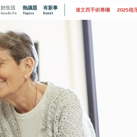
好生活
熱議題
有新事
守護骨骼健康
達文西手術專欄
2025植牙指南
漸凍不孤
GoodLife
Topics
Event