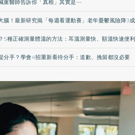
減重醫師告訴你「真相」其實是⋯
大腦！最新研究揭「每週看運動賽」老年憂鬱風險降3成
？5種正確測量體溫的方法：耳溫測量快、額溫快速便
提分手？學會4招重新看待分手：道歉、挽留都沒必要