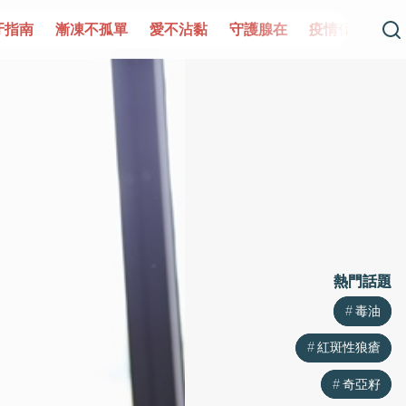
單
愛不沾黏
守護腺在
疫情保衛戰
再生醫學
愛的未
熱門話題
熱門話題
毒油
毒油
紅斑性狼瘡
紅斑性狼瘡
奇亞籽
奇亞籽