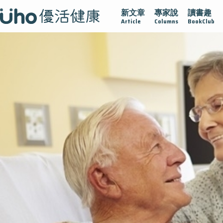
新文章
專家說
讀書趣
疫情保衛戰
再生醫學
愛的未來視
認識攝護腺肥大
Article
Columns
BookClub