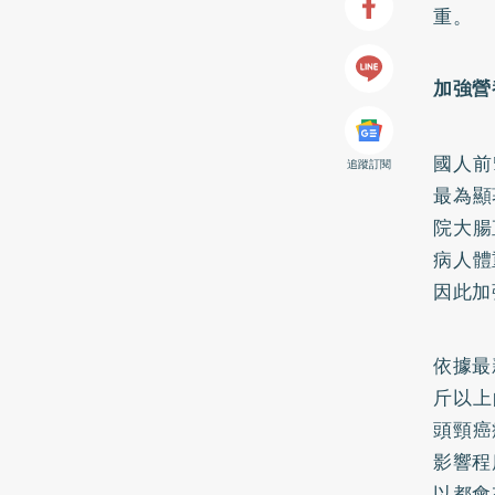
重。
加強營
國人前
追蹤訂閱
最為顯
院大腸
病人體
因此加
依據最
斤以上
頭頸癌
影響程
以都會