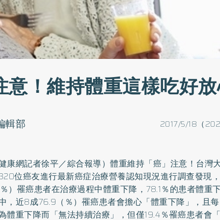
注意！維持體重這樣吃好放
o編輯部
2017/5/18（20
健康網記者徐平／綜合報導）體重維持「癌」注意！台灣
320位癌友進行最新癌症治療營養認知現況進行調查發現，
.9％）罹癌患者在治療過程中體重下降，78.1％的患者體重
中，近8成76.9（％）罹癌患者會擔心「體重下降」，且
為體重下降而「無法持續治療」，但僅19.4％罹癌患者會