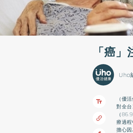
「癌」
Uh
（優活
對全台
（86
療過程
擔心因