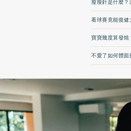
瘦瘦針是什麼？
看球賽竟能復健
寶寶幾度算發燒
不愛了如何體面