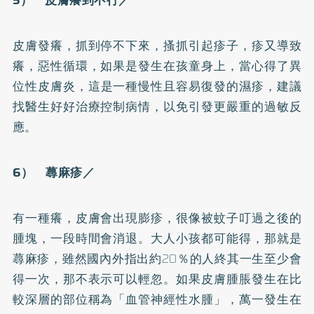
皮膚發癢，抓到停不下來，搔抓引起疹子，疹又導致
癢，惡性循環，如果是發生在孩童身上，當心得了
異
位性皮膚炎
，這是一種慢性且容易復發的濕疹，建議
找醫生好好治療控制病情，以免引發更嚴重的過敏反
應。
6）
蕁麻疹
／
有一種癢，皮膚會出現膨疹，很像被蚊子叮過之後的
腫塊，一段時間會消退。大人小孩都可能得，那就是
蕁麻疹，雖然國內外指出約20％的人終其一生至少會
得一次，那不表示可以輕忽。如果皮膚腫脹發生在比
較深層的部位稱為「血管神經性水腫」，萬一發生在