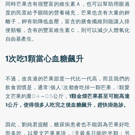
同時芒果含有很豐富的維生素Ａ，也可以幫助用眼過
度的民眾給予眼睛的營養補充，芒果也含有大量的鉀
離子，鉀有助降低血壓，富含的膳食纖維則能讓人排
便順暢，含有的豐富維生素Ｃ，則可以減少人體氧化
自由基產生。
1次吃1顆當心血糖飆升
不過，改良過的芒果甜度一代比一代高，而且我們的
飲食習慣是，通常1個人1次都會吃掉一顆芒果，1顆愛
文芒果約重0.4～0.5公斤，
1顆金煌芒果甚至可能高達
1公斤，使得很多人吃完之後血糖飆升，趕快掛急診。
因此，劉純君提醒，糖尿病患者也不能因為芒果好吃
而多吃，以愛文芒果來說，1天最多只能吃半顆；另