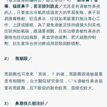
癢、猛搓鼻子，甚至搓到脫皮／
尤其是有過敏性鼻炎
的人，只要進出冷氣房或溫差大的早晨夜晚，鼻子容
易搔癢難耐、狂流鼻水，症狀如果嚴重到無法專心工
作、上課或睡眠，為了避免過敏災情持續擴大到其他
症狀例如
氣喘
，建議要就醫。目前治療過敏性鼻炎的
藥物包括抗組織胺、鼻血管收縮劑、肥大細胞抑制
劑、抗生素等合併治療或局部類固醇噴劑。
2） 熊貓眼／
黑眼圈也可拿來「算病」？ 的確，黑眼圈跟過敏嚴重
度有相關性，台大醫院研究發現，67％過敏性鼻炎孩
童有黑眼圈，且下眼袋的顏色較黑，面積也較大。
3） 鼻塞很久都沒好／