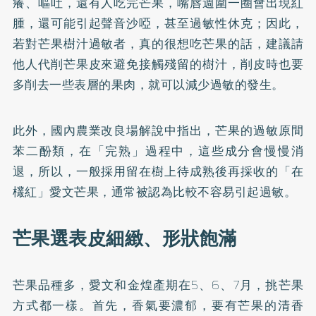
癢、嘔吐，還有人吃完芒果，嘴唇週圍一圈會出現紅
腫，還可能引起聲音沙啞，甚至過敏性休克；因此，
若對芒果樹汁過敏者，真的很想吃芒果的話，建議請
他人代削芒果皮來避免接觸殘留的樹汁，削皮時也要
多削去一些表層的果肉，就可以減少過敏的發生。
此外，國內農業改良場解說中指出，芒果的過敏原間
苯二酚類，在「完熟」過程中，這些成分會慢慢消
退，所以，一般採用留在樹上待成熟後再採收的「在
欉紅」愛文芒果，通常被認為比較不容易引起過敏。
芒果選表皮細緻、形狀飽滿
芒果品種多，愛文和金煌產期在5、6、7月，挑芒果
方式都一樣。首先，香氣要濃郁，要有芒果的清香