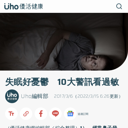
失眠好憂鬱 10大警訊看過敏
Uho編輯部
2017/3/6（2022/3/15 6:26更新）
追蹤訂閱
（優活健康網編輯部／綜合整理）
1） 經常鼻子發