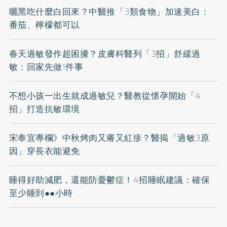
曬黑吃什麼白回來？中醫推「3類食物」加速美白：
番茄、檸檬都可以
春天過敏發作超困擾？皮膚科醫列「3招」舒緩過
敏：回家先做1件事
不想小孩一出生就成過敏兒？醫教從懷孕開始「4
招」打造抗敏環境
宋奉宜專欄》中秋烤肉又癢又紅疹？醫揭「過敏3原
因」穿長衣能避免
睡得好助減肥，還能防憂鬱症！4招睡眠建議：確保
至少睡到●●小時