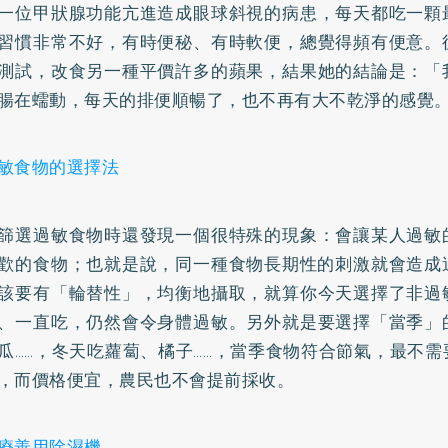
一位甲狀腺功能亢進造成眼球斜視的病患，每天都吃一顆
習慣非常不好，有時便秘、有時軟便，總覺得頻有便意。
測試，改食另一種平價許多的蘋果，結果她的結論是：「
腸在蠕動，每天的排便順暢了，也不再有大不乾淨的感覺
敏食物的選擇法
篩選過敏食物時還發現一個很特殊的現象：會讓某人過敏
歡的食物；也就是說，同一種食物長期性的刺激就會造成
該要有「輪替性」，均衡地攝取，就算你今天選擇了非過
、一直吃，仍然會令身體過敏。另外就是要選擇「當季」
瓜……，冬天吃蘿蔔、橘子……，當季食物符合節氣，最不
，而價格便宜，農民也不會提前採收。
療善用除濕機