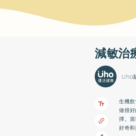
減敏治
Uh
生機飲
做很好
擇。當
好奇和