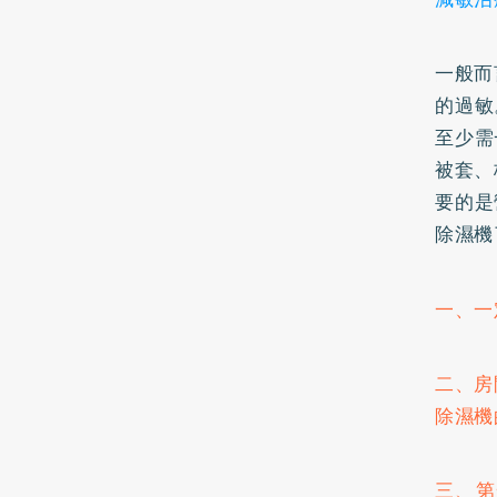
一般而
的過敏
至少需
被套、
要的是
除濕機
一、一
二、房
除濕機
三、第