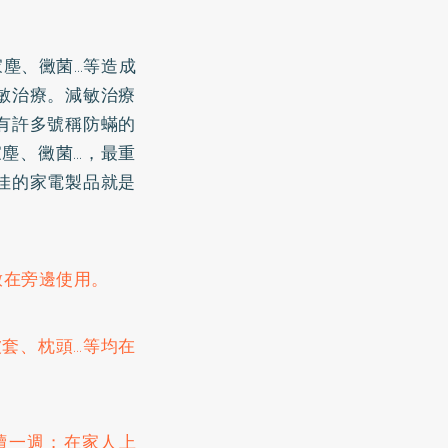
塵、黴菌…等造成
敏治療。減敏治療
有許多號稱防蟎的
塵、黴菌…，最重
佳的家電製品就是
放在旁邊使用。
套、枕頭…等均在
續一週；在家人上