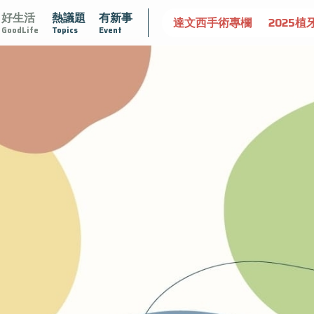
好生活
熱議題
有新事
認識攝護腺肥大
守護骨骼健康
達文西手術專欄
2025植
GoodLife
Topics
Event