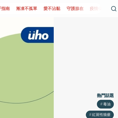
牙指南
漸凍不孤單
愛不沾黏
守護腺在
疫情保衛戰
熱門話題
熱門話題
毒油
毒油
紅斑性狼瘡
紅斑性狼瘡