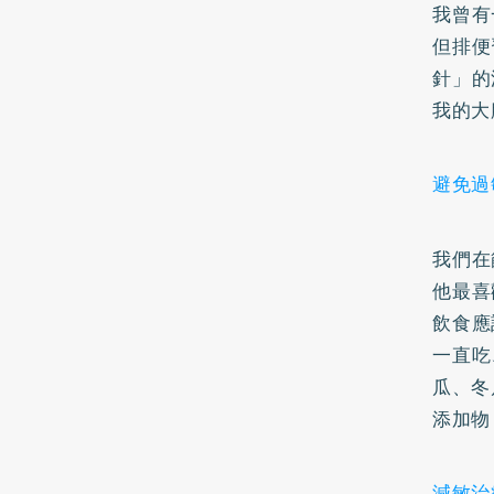
我曾有
但排便
針」的
我的大
避免過
我們在
他最喜
飲食應
一直吃
瓜、冬
添加物
減敏治