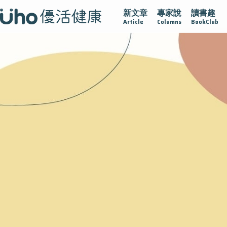
新文章
專家說
讀書趣
沾黏
守護腺在
疫情保衛戰
再生醫學
愛的未來視
Article
Columns
BookClub