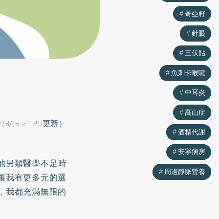
奇亞籽
奇亞籽
針眼
針眼
三伏貼
三伏貼
魚刺卡喉嚨
魚刺卡喉嚨
中耳炎
中耳炎
高山症
高山症
2/3/15 21:26更新）
酒精代謝
酒精代謝
安寧病房
安寧病房
他另類醫學不足時
周邊靜脈營養
周邊靜脈營養
讓我有更多元的選
，我都充滿無限的