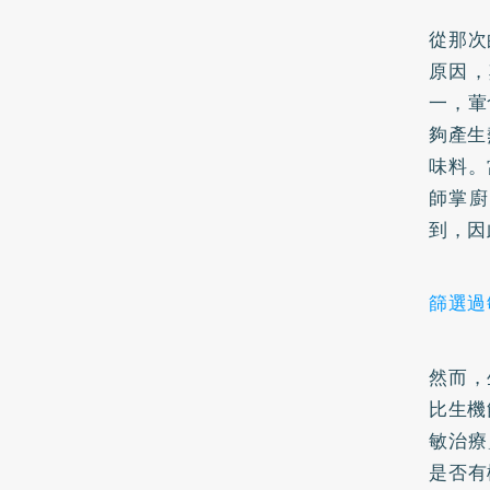
從那次
原因，
一，葷
夠產生
味料。
師掌廚
到，因
篩選過
然而，
比生機
敏治療
是否有