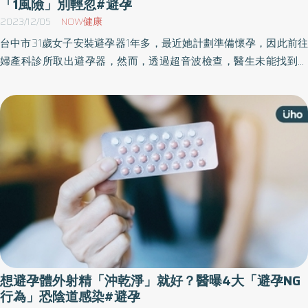
「1風險」別輕忽#避孕
2023/12/05
NOW健康
台中市31歲女子安裝避孕器1年多，最近她計劃準備懷孕，因此前往
婦產科診所取出避孕器，然而，透過超音波檢查，醫生未能找到避
孕器的蹤影，就轉到長安醫院詳細檢查。經超音波、子宮鏡與腹腔
鏡檢查，發現她的避孕器已穿出子宮外，並造成子宮後窩出現沾黏
狀況。長安醫院婦產科醫師吳佩玲表示，幸好狀況不嚴重，否則恐
影響胚胎著床成功率，日後懷孕將變得極為困難。
想避孕體外射精「沖乾淨」就好？醫曝4大「避孕NG
行為」恐陰道感染#避孕