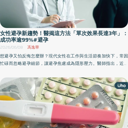
女性避孕新趨勢！醫揭這方法「單次效果長達3年」：
成功率逾99%#避孕
2026/06/08
馮逸華
想避孕又怕反悔怎麼辦？現代女性在工作與生活節奏加快下，常因
忙碌而忽略避孕細節，讓避孕焦慮成為隱形壓力。醫師指出，近年
長效可逆避孕方式興起，其中，皮下植入型避孕器以超過99%避孕
成功率、長達3年效果，並具可逆特性，成為兼顧便利與生育規劃新
選擇的重要趨勢。