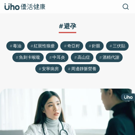
#避孕
毒油
紅斑性狼瘡
奇亞籽
針眼
三伏貼
魚刺卡喉嚨
中耳炎
高山症
酒精代謝
安寧病房
周邊靜脈營養