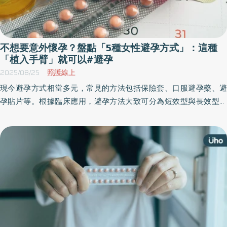
不想要意外懷孕？盤點「5種女性避孕方式」：這種
「植入手臂」就可以#避孕
2025/08/25
照護線上
現今避孕方式相當多元，常見的方法包括保險套、口服避孕藥、避
孕貼片等。根據臨床應用，避孕方法大致可分為短效型與長效型兩
類。《優活健康網》特別整理金安心醫院副院長邱士芸醫師所分享
的避孕方式，其中也包含目前較受關注的「手臂避孕植入劑」，建
議想避孕的女性朋友可依照身體狀況、避孕目標和需求，與婦產科
醫師討論最適合自己的避孕方案。