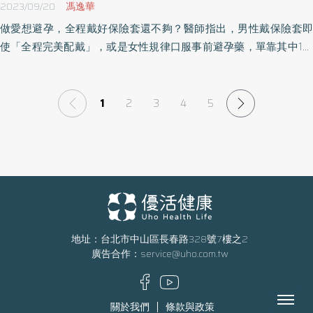
2023/09/20
馮逸華
做愛想避孕，全程戴好保險套還不夠？醫師指出，男性戴保險套即
使「全程完美配戴」，或是女性規律口服事前避孕藥，單靠其中1種
避孕方法效果仍有限；但只要將這兩種避孕措施同時做到，達成男
女「雙重避孕」原則，就能有效避孕達99%。不過，年輕男女仍對
於避孕方式存在許多迷思，究竟哪些常見避孕行為是錯誤的呢？
1
2
3
4
5
地址：台北市中山區長春路328號7樓之2
廣告合作：
service@uho.com.tw
Menu
關於我們
條款與政策