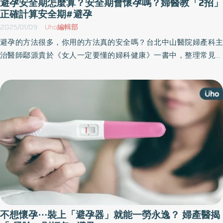
避孕安全期怎麼算？安全期會懷孕嗎？婦醫教「2招」
正確計算安全期#避孕
2025/01/09
Uho編輯部
避孕的方法很多，你用的方法真的安全嗎？台北中山醫院婦產科主
治醫師鄢源貴於《女人一定要懂的婦科健康》一書中，整理常見的
婦產科問題，包括月經異常、一般婦科疾病、婦科腫瘤、性事問
題⋯等，幫助讀者辨識身體警訊，保護自己免受不必要的醫療程序
和誤診。以下為原書摘文：
不想懷孕⋯裝上「避孕器」就能一勞永逸？ 婦產醫揭