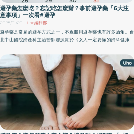
避孕藥怎麼吃？忘記吃怎麼辦？事前避孕藥「6大注
意事項」一次看#避孕
2025/01/20
Uho編輯部
避孕藥是常見的避孕方式之一，不過服用避孕藥也有許多眉角。台
北中山醫院婦產科主治醫師鄢源貴於《女人一定要懂的婦科健康》
一書中，整理常見的婦產科問題，包括月經異常、一般婦科疾病、
婦科腫瘤、性事問題⋯等，幫助讀者辨識身體警訊，保護自己免受
不必要的醫療程序和誤診。以下為原書摘文：