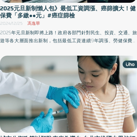
2025元旦新制懶人包》最低工資調漲、癌篩擴大！健
保費「多繳●●元」#癌症篩檢
2024/12/25
馮逸華
2025年元旦新制即將上路！政府各部門針對民生、投資、交通、旅
遊等各大層面推出新制，包括最低工資連續9年調漲、勞健保費調
整、擴大租屋補助、癌症擴大篩檢、健保住院自付額提高⋯⋯等。
《優活健康網》整理一篇民眾最關心的7大新制，帶你快速掌握！