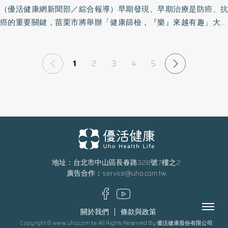
（優活健康網新聞部／綜合報導）早期發現、早期治療是防癌、抗
現，提早治療。 台大醫院婦產部主治醫師林芯伃醫師從國際經驗分
癌的重要關鍵，苗栗市將舉辦「健康篩檢，『樂』來越有趣」大型
享並且說明接種HPV疫苗能提供的癌症預防保護，根據WHO統計，
四癌及成人健康篩檢活動。邀請部立苗栗醫院新陳代謝科醫師林立
全球每2分鐘就有一名婦女死於子宮頸癌，但子宮頸癌可以預防。全
偉，免費提供甲狀腺超音波檢查，瞭解甲狀腺是否腫大、結節、甲
球現已有47個國家提供男女共同施打HPV疫苗，因不分男女皆有八
狀腺發炎、甲狀腺腫瘤、頸部腫塊等問題。另外，還有免費骨質密
1
2
3
4
5
成的機率接觸HPV病毒，男性感染HPV病毒有可能罹患陰莖癌、肛
度檢測，及「用藥」、「戒菸檳」、「器官捐贈」等衛教宣導，歡
門癌，且男性感染HPV病毒後，病毒清除能力低於女性。有研究發
迎苗栗民眾攜健保卡及身份證踴躍參與。衛福部苗栗醫院提醒，參
現，英國、美國的HPV病毒相關的口咽癌發生率已超過子宮頸癌，
加篩檢民眾，請攜帶健保IC卡及身份證，做成人健康檢查者需空腹
且男性發生率高於女性。男女共同接種HPV疫苗，能更進一步保護
（前一晚11時後，禁食8小時至當天「空腹」受檢，主辦單位提供餐
民眾遠離HPV病毒相關癌症。 台灣年輕病友協會期望透過此次的
點），四癌篩檢則不需空腹。免費篩檢對象資格： 成人健康檢查：
「聯合城市健康論壇」，聯合北北中三都之力，共同致力於癌症預
40-64歲，每3年1次，65歲以上每年1次。 四癌篩檢：(1)乳房攝影檢
防，鼓勵民眾積極透過如癌症篩檢、肝炎篩檢與疫苗接種等公衛手
查45-69歲，每2年1次、(2)子宮頸抹片檢查30歲以上，每年1次、(3)
段，保護民眾遠離癌症威脅。
地址：台北市中山區長春路328號7樓之2
糞便潛血檢查50-74歲，每2年1次、(4)口腔黏膜檢查30歲以上，嚼
廣告合作：
service@uho.com.tw
或戒食檳榔及吸菸者，每2年1次。（活動內容、時間、地點辦法等
以主辦單位最新訊息為準，因此參加本活動前請先洽詢主辦單位再
Menu
做確認，以免臨時異動或取消。）名稱：苗栗市「健康篩檢，
關於我們
條款與政策
『樂』來越有趣」時間：107年3月24日星期（六）上午07：30至
Copyright © www.uho.com.tw All Rights Reserved By 優活健康股份有限公司