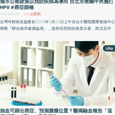
城市公衛政策以預防疾病為導向 台北市推國中男施打
HPV #癌症篩檢
2023/04/24
Uho企劃部
台灣年輕病友協會於2023年4月22日上午在台大醫院國際會議中心
舉辦「聯合城市健康論壇」，從癌症預防的角度出發，與北北中衛
生局一同探討民眾疾病預防意識提升的重要性，期望能守護民眾遠
離癌症威脅。此次論壇台灣年輕病友協會很榮幸的邀請到台北市衛
生局陳彥元局長、新北市衛生局陳潤秋局長、台中市衛生局副局長
陳麗娟、台北市議員張斯綱一同參與，協會同時邀請到了台灣年輕
病友協會理事長潘怡伶、臺大醫院內科部主治醫師梁嘉德醫師、台
大醫院婦產部主治醫師林芯伃進行篩檢與疾病資訊分享。 乳癌早期
治療存活率高達9成 台灣年輕病友協會宣導癌症篩檢的重要 台灣年
輕病友協會理事長潘怡伶以目前發生率為國內女性好發癌症第一位
的「乳癌」為中心出發，說明癌症篩檢在地方加強推廣對民眾的重
要性。乳癌雖然可怕，但只要早期發現並接受適當治療，早期乳癌
的5年存活率高達9成以上，但到了晚期的存活率即大幅下降至不到3
成。因此仍需共同努力宣導癌症篩檢的重要性，以期達到早期發現
抽血可篩出癌症、預測腫瘤位置？醫揭驗血報告「這