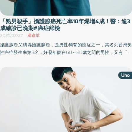
「熟男殺手」攝護腺癌死亡率10年爆增4成！醫：逾3
成確診已晚期#癌症篩檢
2025/02/27
馮逸華
攝護腺癌又稱為攝護腺癌，是男性獨有的癌症之一，其名列台灣男
性癌症發生率第3名，好發年齡在60～80歲之間的男性，又有「熟
男隱形殺手」之稱。泌尿科醫師指出，早期攝護腺癌沒有明顯症
狀，在台灣有高達3成患者確診時已第4期，大幅減少患者的預期壽
命，主因在於早期篩檢不夠普及。