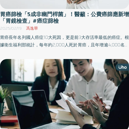
胃癌篩檢「5成非幽門桿菌」！醫籲：公費癌篩應新增
「胃鏡檢查」#癌症篩檢
2025/02/19
馮逸華
胃癌長年名列國人癌症10大死因，更是前3大存活率最低的癌症。根
據衛生福利部統計，每年約2,000人死於胃癌，且年增逾4,000名新
發生個案。醫師指出，近來台灣罹患胃癌的人數逐年上升，但是能
早期發現的病例數僅佔約3成，而晚期確診後即使接受治療，也常讓
醫師束手無策，因此胃癌成為最難治癒的癌症之一，如何早期診斷
成為最大挑戰。