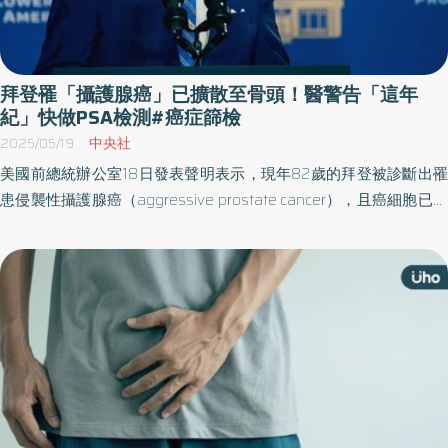
拜登罹「攝護腺癌」已擴散至骨頭！醫警告「這年
紀」快做PSA檢測#癌症篩檢
2025/05/19
中央社
美國前總統辦公室18日發表聲明表示，現年82歲的拜登被診斷出罹
患侵襲性攝護腺癌（aggressive prostate cancer），且癌細胞已擴
散至骨骼。對此，醫師19日說，攝護腺癌發生率隨年齡上升，早期
症狀不明顯，而遺傳為重要風險，如果有家族史，建議45歲以上就
要每年篩檢。