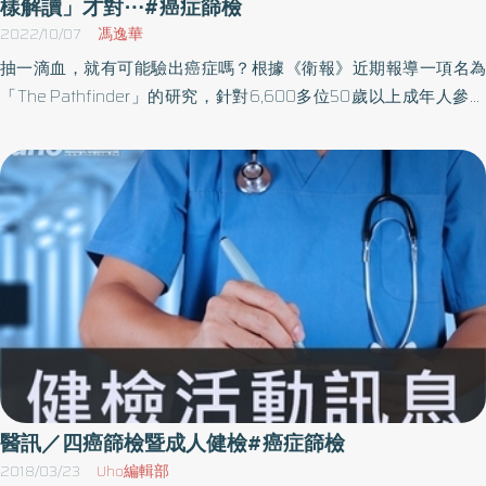
早期治療。 台北市衛生局陳彥元局長提到，台北市市長蔣萬安要加
樣解讀」才對⋯#癌症篩檢
強預防醫學對市民有效的政策，朝健康城市前進，因此，接下來將
2022/10/07
馮逸華
推動國中男性免費施打HPV疫苗，成為六都第一。台北市議員張斯
抽一滴血，就有可能驗出癌症嗎？根據《衛報》近期報導一項名為
綱表示，癌症發生年齡越來越低，如何提早預防、降低癌症發生比
「The Pathfinder」的研究，針對6,600多位50歲以上成年人參加
率，例如加強推廣癌症篩檢、將國中男學生納入九價HPV疫苗、改
者，進行Galleri Teth血液測試，並最終發現數十位確定有癌症案
善年輕族群的就醫困境等，都是未來需要努力的目標。 HPV疫苗從
例。該研究指稱，血液檢查可作為篩檢出早期癌症及預測腫瘤位置
國中女生開始全面施打 新北市衛生局陳潤秋局長說預防兩要點，第
的新驗證方法。
一、疫苗施打，第二、篩檢，新北市在2000年推動HPV四價疫苗讓
國中女生全面施打，至今造福20萬年輕女性，同時，新北市衛生局
針對30歲以下的年輕女性和沒有納健保的女性，推出免費子宮頸抹
片的篩檢服務。 台中市衛生局副局長陳麗娟說早點發現早點治療，
台中市從2005年開始實施HPV國中女生全面施打，截至2022年比
例已達9成。接下來，中央支持國健署爭取預算，將國中男性也納入
免費施打對象。 中南部城鄉篩檢展開 助民眾提早發現疾病 台大醫院
內科部主治醫師梁嘉德醫師分享透過肝炎篩檢以早期預防肝癌，根
據衛福部的統計，二十年來「肝癌」一直是全國十大癌症死因前三
醫訊／四癌篩檢暨成人健檢#癌症篩檢
名，且肝是沉默的器官，早期幾乎沒有症狀，很難被發現。目前中
2018/03/23
Uho編輯部
南部城鄉篩檢逐漸展開，有助於民眾對疾病有所了解，進而提早發