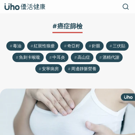
#癌症篩檢
毒油
紅斑性狼瘡
奇亞籽
針眼
三伏貼
魚刺卡喉嚨
中耳炎
高山症
酒精代謝
安寧病房
周邊靜脈營養