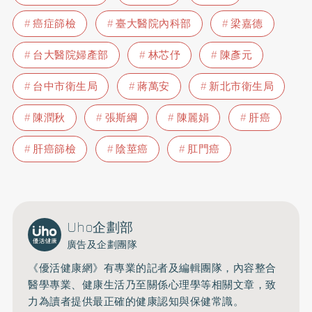
癌症篩檢
臺大醫院內科部
梁嘉德
台大醫院婦產部
林芯伃
陳彥元
台中市衛生局
蔣萬安
新北市衛生局
陳潤秋
張斯綱
陳麗娟
肝癌
肝癌篩檢
陰莖癌
肛門癌
Uho企劃部
廣告及企劃團隊
《優活健康網》有專業的記者及編輯團隊，內容整合
醫學專業、健康生活乃至關係心理學等相關文章，致
力為讀者提供最正確的健康認知與保健常識。