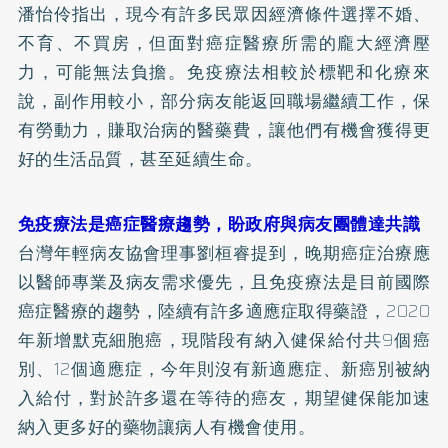
潘怡伶指出，現今有許多民眾因經濟條件選擇不婚、
不育、不買房，但面對癌症醫療所需的龐大經濟壓
力，可能無法負擔。免疫療法相較於標靶和化療來
說，副作用較小，部分病友能返回職場繼續工作，保
有勞動力，賺取治病的醫藥費，讓他們有機會獲得更
好的生活品質，甚至延續生命。
免疫療法是癌症醫療趨勢，盼政府與病友團體達共識
台灣年輕病友協會理事劉桓睿提到，晚期癌症治療應
以醫師專業及病友需求優先，且免疫療法是目前國際
癌症醫療的趨勢，陸續有許多適應症取得藥證，2020
年新增默克細胞癌，現階段有納入健保給付共9個癌
別、12個適應症，今年則沒有新適應症、新癌別被納
入給付，對於許多還在等待的癌友，期望健保能加速
納入更多好的藥物讓病人有機會使用。