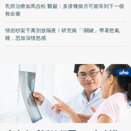
乳癌治療如馬拉松 醫籲：多撐幾個月可能等到下一個
救命藥
情侶吵架千萬別放隔夜！研究揭「1關鍵」帶著怒氣
睡，恐加深憤怒感