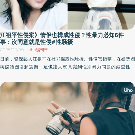
江祖平性侵案》情侶也構成性侵？性暴力必知6件
事：沒同意就是性侵#性騷擾
2025/09/09
Uho編輯部
日前，資深藝人江祖平在社群揭露性騷擾、性侵害指稱，在娛樂圈
與媒體圈引起震撼，這也讓大眾意識到性別暴力問題的嚴重性。
《優活健康網》特摘勵馨基金會所撰寫此文，分享「性別暴力必知6
件事」，呼籲政府、媒體與全民共同努力，逐步建立一個更安全、
能守護每個人的社會環境。