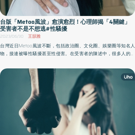
台版「Metoo風波」愈演愈烈！心理師揭「4關鍵」
受害者不是不想逃#性騷擾
2023/06/30
王韻雅
台灣近日Metoo風波不斷，包括政治圈、文化圈、娛樂圈等知名人
物，接連被曝性騷擾甚至性侵害。在受害者的陳述中，很多人的反
應都是「僵住了」，這其實是一種自動化的防衛機制反應。人們在
遭受性騷擾、性侵害，或是任何危機的狀況時，除了「戰」與
「逃」的反應，更存在著「僵」與「討好」。