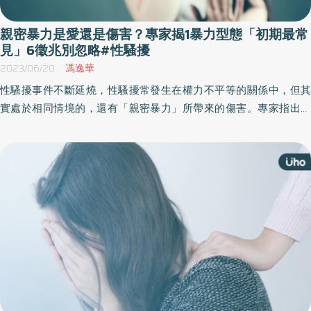
親密暴力是愛還是傷害？專家揭1暴力型態「初期最常
見」6徵兆別忽略#性騷擾
2023/06/20
馮逸華
性騷擾事件不斷延燒，性騷擾常發生在權力不平等的關係中，但其
實處於相同情境的，還有「親密暴力」所帶來的傷害。專家指出，
親密關係暴力普遍存在，包括看得見的肢體暴力、跟蹤騷擾，及看
不見得精神暴力，對被害人身心皆帶來偌大影響，可透過5招預防。