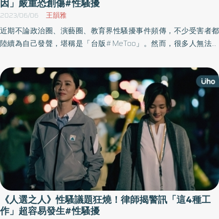
因」嚴重恐創傷#性騷擾
2023/06/06
王韻雅
近期不論政治圈、演藝圈、教育界性騷擾事件頻傳，不少受害者都
陸續為自己發聲，堪稱是「台版#MeToo」。然而，很多人無法理
解受害者，為什麼被騷擾當下不求救，事後有機會也不說？身心科
醫師回應，受害者不說有很多原因，建議多了解受害者的心理狀
態，鼓勵他們在安全狀態下尋求協助，包括心理健康和司法援助。
《人選之人》性騷議題狂燒！律師揭警訊「這4種工
作」超容易發生#性騷擾