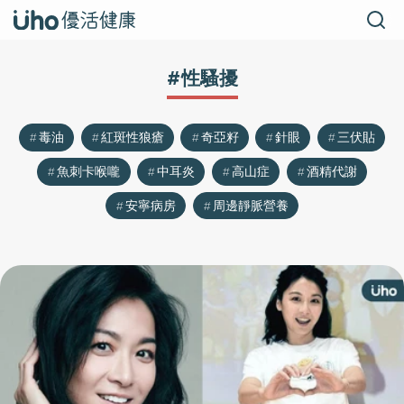
#性騷擾
毒油
紅斑性狼瘡
奇亞籽
針眼
三伏貼
魚刺卡喉嚨
中耳炎
高山症
酒精代謝
安寧病房
周邊靜脈營養