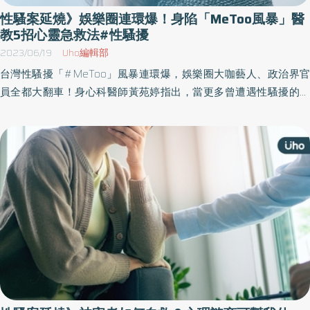
性騷案延燒》娛樂圈連環爆！身陷「MeToo風暴」醫
教5招心靈急救法#性騷擾
2023/06/19
Uho編輯部
台灣性騷擾「#MeToo」風暴連環爆，娛樂圈大咖藝人、政治界官
員全都大翻車！身心科醫師黃苑婷指出，當更多曾遭遇性騷擾的受
害人，願意勇敢說出口，代表社會正更加認真看待這個議題的重要
性。相對的，短時間爆出大量事件，意味著許多人長期壓抑，代表
這些案例可能只是冰山一角，許多人默默背負著痛苦生活，或許有
些傷害仍是現在進行式。