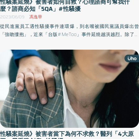
性騷案延燒》被害者如何自救？心理諮商可幫我什
麼？諮商必知「5QA」#性騷擾
2023/06/09
馮逸華
從民進黨員工遇性騷擾事件連環爆，到名嘴被國民黨議員爆出曾
「強吻摟抱」，近來「台版#MeToo」事件延燒越演越烈。除了檯
面上願意勇敢站出來的被性騷擾者，仍有許多人不分男女，正一個
人默默承受著痛苦，甚至出現心理壓力症狀，此時除了尋求可信任
的親朋好友支持外，接受專業「心理諮商」或許也是一個良好的抒
發管道。
性騷案延燒》被害者當下為何不求救？醫列「4大原