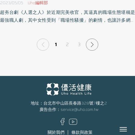
2023/05/05
Uho編輯部
超夯台劇《人選之人》於近期完美收官，其逼真的職場生態堪稱是
最強職人劇，其中女性受到「職場性騷擾」的劇情，也讓許多網友
引發共鳴；性騷擾如同二手菸，沒有人能夠安然無恙，旁觀者也一
樣。律師兼電視節目主持人愛德麗安．勞倫斯（Adrienne．
Lawrence）以過來人的身分，於《我的美好，不該是你騷擾我的藉
1
2
3
口》一書中，探討性騷擾的議題，期望未來某天能終結職場性騷
擾。以下為原書摘文：
地址：台北市中山區長春路328號7樓之2
廣告合作：
service@uho.com.tw
Menu
關於我們
條款與政策