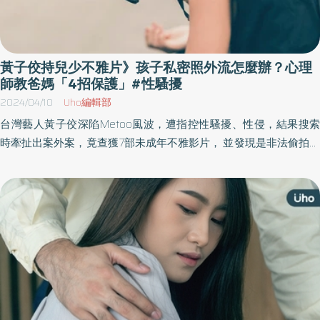
黃子佼持兒少不雅片》孩子私密照外流怎麼辦？心理
師教爸媽「4招保護」#性騷擾
2024/04/10
Uho編輯部
台灣藝人黃子佼深陷Metoo風波，遭指控性騷擾、性侵，結果搜索
時牽扯出案外案，竟查獲7部未成年不雅影片， 並發現是非法偷拍平
台的高級會員，堪稱「台版N號房」引發各界撻伐。《優活健康網》
特摘心理師蔡宜芳所撰此文，探討持有兒少性影片這麼嚴重嗎？兒
少是怎麼受害的？並教導父母如何陪伴孩子。