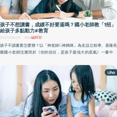
孩子不想讀書，成績不好要逼嗎？國小老師教「1招」
給孩子多點動力#教育
2025/06/26
Uho編輯部
孩子不讀書要怎麼辦？以「神老師&神媽咪」為名設立粉專、基隆長
樂國小老師沈雅琪於《你的信任，是孩子最強大的底氣》一書中，
量身打造每個孩子需要的有效教養，每個有狀況的孩子都是在討
愛，犯錯其實並不可怕，而父母的陪伴與理解，將會是孩子們最珍
貴的禮物。以下為原書摘文：