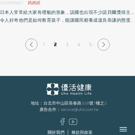
2025/05/07
媽媽經
日本人常常給大家有禮貌的形象，該國也出現不少諾貝爾獎得主，
令人好奇他們是如何教育孩子，能讓國民都養成溫良恭謙的態度。
其中我們可以看到，在日本媽媽給孩子的10條家規裡，品德非常重
要，媽媽們不僅要孩子們懂得感恩，也嚴格地要求遵守禮貌，這些
優良德行不分國籍，都是教育孩子的好方法。《優活健康網》特摘
1
2
3
4
5
此篇，分享日本媽媽的10條家規。
地址：台北市中山區長春路328號7樓之2
廣告合作：
service@uho.com.tw
Menu
關於我們
條款與政策