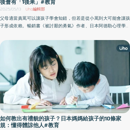
後會有「1後果」#教育
2025/05/13
Uho編輯部
父母適當責罵可以讓孩子學會知錯，但若是從小罵到大可能會讓孩
子形成依賴。暢銷書《被討厭的勇氣》作者、日本阿德勒心理學會
認證的諮商心理師岸見一郎《岸見一郎的人際自在學》一書中，深
入剖析各種由依賴和支配形成的「虛假關係」，提醒讀者「存在即
是幸福」，自己的價值無須透過外在標準來衡量，勇敢斬斷不必要
的關係，就能走向幸福人生。以下為原書摘文：
如何教出有禮貌的孩子？日本媽媽給孩子的10條家
規：懂得體諒他人#教育