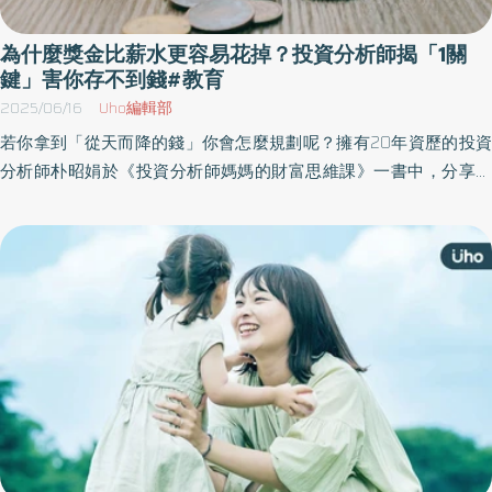
為什麼獎金比薪水更容易花掉？投資分析師揭「1關
鍵」害你存不到錢#教育
2025/06/16
Uho編輯部
若你拿到「從天而降的錢」你會怎麼規劃呢？擁有20年資歷的投資
分析師朴昭娟於《投資分析師媽媽的財富思維課》一書中，分享一
生必學的金錢觀，包括如何花錢、如何儲蓄、如何投資，也分享自
己多年來的股票及房地產實戰經驗，帶領讀者規劃自己的錢財。以
下為原書摘文：