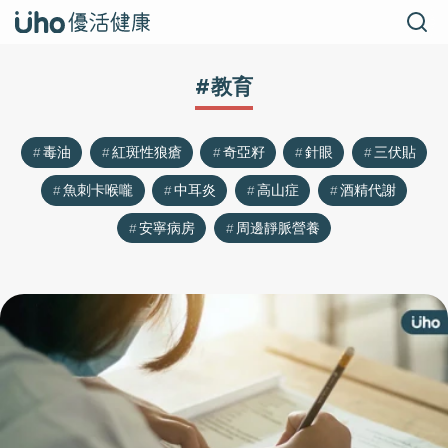
#教育
毒油
紅斑性狼瘡
奇亞籽
針眼
三伏貼
魚刺卡喉嚨
中耳炎
高山症
酒精代謝
安寧病房
周邊靜脈營養