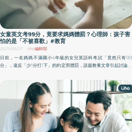
女童英文考99分，竟要求媽媽體罰？心理師：孩子害
怕的是「不被喜歡」#教育
2025/06/27
Uho編輯部
日前，一名媽媽不滿國小4年級的女兒英語科考試「竟然只有99
分」，違反「少1分打1下」的約定而體罰，該篇教養文章引起討論。
《優活健康網》特摘此篇文章，由心曦心理諮商所所長邱淳孝從3個
角度談談這件事，其實家長願意去調整、去學習、去陪伴，才是真
正重要的事。