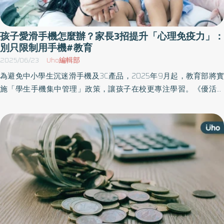
孩子愛滑手機怎麼辦？家長3招提升「心理免疫力」：
別只限制用手機#教育
2025/06/23
Uho編輯部
為避免中小學生沉迷滑手機及3C產品，2025年9月起，教育部將實
施「學生手機集中管理」政策，讓孩子在校更專注學習。《優活健
康網》特摘諮商心理師蘇琮祺分享「解決網路沈迷的關鍵」，真正
的因應之道從來就不是逃避，而是如何幫助自己跟孩子培養足夠的
心理免疫力。