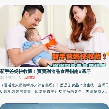
語，我們自己有時候也會未經思考地脫口說出一、兩句。我們的用
慢性蕁麻疹、異位性皮膚炎及濕疹也都可能為食物過敏的表現。
晨不像平常一樣咿咿呀呀愉快地醒來，而是一醒來就嘟嘟囔囔地抱
意在於讓大家更敏感一點，意識到某些話語在聽者耳中的意義可能
2） 呼吸道／約有百分之六十的食物過敏病人會表現這方面的症
怨。接著在刷牙時就有發了一頓脾氣，因為牙膏從管子裡擠出來的
不同於說話者想表達的意義，而這些無心的話語可能會很傷人。因
狀，包括流鼻水、鼻炎、打噴嚏、喉嚨不適及聲音沙啞等，甚至可
方式不對，之後他覺得他心愛的那條褲襪摸起來糟透了，無論如何
此，身為父母，我們應該試著在使用言語時更加謹慎，如果我們能
造成嚴重威脅生命的急性喉頭水腫及氣喘等呼吸道阻塞的症狀。
不能穿，在吃早餐時則因為牛奶的顏色太白而神經崩潰，而情況就
以身作則，孩子就也能學會在溝通時不使用暴力。「Blah blah
3） 胃腸道／胃腸道常見的是腹瀉及嘔吐，這在因食物過敏引發小
這樣一直繼續下去。如果我們成功地把孩子從一場危機當中拯救出
blah」聽在父母耳中：「我才不管，我根本不要聽你說話。」孩子
腸結腸炎的年幼小孩身上尤其常見，最為相關的食物則為牛奶及黃
來，孩子馬上又會為了微不足道的小事而爆發下一場脾氣。有趣的
的意思其實是：「媽媽，妳罵得太多了。妳一直在唸我，雖然我早
豆。有些嬰兒在餵奶後出現哭鬧不安、腹瀉及嘔吐，此時必須把嬰
是，在這種日子裡，孩子大多會提出十足荒謬的要求，或是為了他
就明白了妳想要我做什麼。別再說了，我已經感覺很糟了，就算我
兒對牛奶蛋白過敏列為考慮。但是因為「過敏」二字，造成許多孩
們本來很能容忍的事情而發飆。這種日子很難忍受，因為家長覺得
沒有表現出來。為了在妳面前保住面子，至少稍微表現出一點自我
子被禁止吃魚、蛋、蝦、蛤蜊、帶毛水果，因為身邊的人都說這類
孩子是為了發脾氣而故意挑釁。我們猜想事情的確是這樣，因為孩
主張，所以我說『blah blah blah』，這樣妳的感覺就也會有點糟，
食材容易過敏，所以建議不要嘗試，使得能嘗試的範圍有限，可能
子的大腦在這種日子裡重新形成網路，就像電腦在清理硬碟一樣。
跟我一樣。」爸媽回答：「你給我小心！你最好別再打斷我！」孩
造成營養不均的情形發生。吃低敏食材也不一定安全吃高敏食材不
因此孩子覺得渾身不對勁，就像嬰兒在跳躍式成長期間一樣。而一
新手爸媽快收藏！寶寶副食品食用指南#親子
子聽到的是：「你再這樣，我就不愛你了。這是你想要的嗎？」爸
一定會過敏，吃低敏食材也不一定安全。這是K力從兩個異位性皮膚
如嬰兒，孩子的反應是更多的抱怨、哭泣和纏住大人不放。他們的
2018/11/10
Uho編輯部
媽這樣回答會比較好：「我大概是罵你罵得太多了。好吧，有可能
炎孩子身上學到的經驗，無論是食物、吸入性過敏原還是環境，甚
合群程度也比平常降低很多。如果孩子本來已經很能夠接受妥協，
（優活健康網編輯部／綜合整理）什麼是副食品？出生後一直喝母
是這樣。我只是因為浴室裡被弄得亂七八糟而生氣。現在我會先做
至汗水或壓力，都有導致過敏發生的機率，尤其是在0 至1 歲時期，
以避免爭吵，這時若有另一個孩子想拿走他們的玩具，也許他們又
奶或配方奶的寶寶，因為腸胃消化功能尚未健全，無法像成人一
個深呼吸，再數到十，也許我就會覺得好過一點。在那之後，我們
多半是因為嬰兒接觸新的事物，免疫系統尚未適應，因此引發過敏
會打人。為了擺脫那種奇怪的感覺，孩子會不自覺地到處惹事，以
樣，立即轉換成進食固體食物。因此，在轉換成固體食物的過程
要一起讀一本書嗎？然後我們可以一起去把浴室整理乾淨，同意
的現象。進入副食品之後，每一次記錄食材時，我發現孩子對食物
求最後能得到哭著崩潰的機會。藉由哭泣，那種不舒服的感覺至少
中，喝奶之外的寶寶飲食，就稱為副食品或者是輔食。1歲前的母奶
嗎？」為什麼呢？小孩子非常擅長回應和模仿父母的行為。如果孩
的適應性其實很好，但是對空氣裡的灰塵、床墊裡的塵、老舊的布
會暫時消失，而爸媽在這場情緒風暴中就充當了「避雷針」。在這