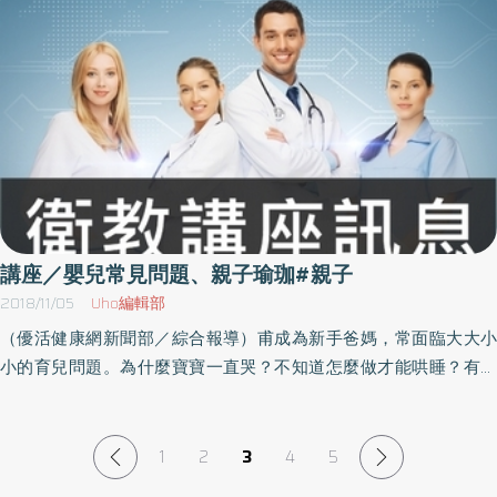
或配方奶是寶寶的主食，也是寶寶主要的營養來源，而其它飲食，
子摀住耳朵，用「blah blah blah」來回答，那麼明智的做法會是好
沙發、天氣變化差異大時，就常常會在固定皮膚區域出現紅疹結痂
種必須扮演避雷針的日子裡，父母能做的其實就只有親切地陪伴孩
則是副食品；1 歲後母奶或配方奶則變成是寶寶的副食，跟著大人吃
好去聆聽，因為在許多情況下，身為父母的我們的確罵得太快、太
脫屑的過敏反應（濕疹）。這種過敏有可能不會再發生，或者也有
子，哪怕那真的很難。試圖對孩子百依百順，讓孩子的脾氣根本不
的三餐飲食，才是營養主要的來源。市面上有些米麥精雖然方便，
久，或是太大聲。孩子的回應固然是沒有禮貌，但是可以在童年的
可能隨著對該事物越來越習慣而逐漸適應；但也有可能不會適應，
至於爆發，這樣做幫助有限。家長反而應該要平靜而堅決地堅持界
但是以咖啡來說，即溶包的味道一定沒有現沖咖啡來得香。副食品
過程中慢慢改善。因此，在這種情況下最好是嘗試在內心後退一
日後接觸仍然會引發過敏反應。所以我會建議大家，如果家有敏
線，以給孩子機會去哭泣和發怒。這種跳躍式成長和父母必須扮演
也是一樣，用口感、香味、營養綜合來比較，一定是現做>冰磚>市
步，跳脫出來觀察這個情況。事情真有那麼糟嗎？我們那樣罵孩子
兒，除了需要詳細記錄食材之外，也要做到以下的保護：1） 家具
避雷針的日子很少會持續超過三天。因此，身為父母的我們應該用
售即溶包，所以建議父母可以在這階段稍微用點心思，就能提高小
是合理的嗎？如果我們發現自己的責罵的確太過火或是不公平，那
／居家環境盡量打掃乾淨、保持通風，盡量不要使室內環境過於悶
這個念頭來鼓勵自己勉力撐下去：這種情況很快就會過去。5） 家
孩對天然「好食物」的接受度，未來也能減少挑食或偏食的壞習
我們也可以坦然告訴孩子，或許也可以道個歉。身為成年人，如果
熱、避免厚重的窗簾、絨毛玩具、布質沙發及地毯；床鋪部分可以
長全都做對了，但孩子在連帶處理舊日的情緒有時候會出現的情況
慣。有些寶寶天生吃得多、有些寶寶天生吃得少，但是主食與副食
想要表示出我們明白自己反應過度了，一個有趣的好辦法是讓這個
改用木板床取代彈簧床墊、或是依自己的經濟考量選用防滿抗敏的
是，鏡射起初發揮了很好的效果，孩子在我們懷裡似乎漸漸平靜下
的比例要依照寶寶的月齡作調整，適當變化食材的大小與烹飪方
情境「倒帶」一下。就像我們可以把一部影片倒帶，把一幕戲再看
寢具，較可避免塵滿引發呼吸道之過敏症狀。2） 空氣／如果寶寶
來，但接著卻又突然大聲起來，仍舊繼續哭泣。這可能會使大人感
式，訓練牙齦、牙齒壓碎與咀嚼的能力，更均衡攝取成長所需的各
一次，在真實生活中我們也可以對孩子說：「等一下，事情現在進
講座／嬰兒常見問題、親子瑜珈#親子
對空氣有過敏現象，爸媽可考量是否購置空氣清淨機與降低濕度的
到煩躁、挫折，因為他們本來已經快要化解孩子的怒氣而使孩子平
種營養，是打造健康寶寶體魄的重要根基。何時開始吃副食品？寶
行得不太順利，我但願自己剛才做出了不同的反應。等一等，讓我
2018/11/05
Uho編輯部
除濕機，以改善居家空氣品質與濕度。此外，建議家中大人不要抽
靜下來。這時家長應該要了解孩子喜歡利用類似的情況去處理仍存
寶出生滿4 個月後，就可以開始準備吃副食品。有些寶寶會出現厭奶
倒帶回去，再試一次。」然後我們可以誇張地轉動眼珠，發出倒帶
（優活健康網新聞部／綜合報導）甫成為新手爸媽，常面臨大大小
菸（二手、三手菸也不行），因為香菸尼古丁比較容易誘發過敏反
在於他們心中的舊日傷痛。當孩子察覺有人真心誠意地關心他們並
（奶量突然降低），或者是一直看著大人吃的食物，並會舔舔自己
的聲音，倒著走出門去，等個一分鐘，再正常地走進來，然後對這
小的育兒問題。為什麼寶寶一直哭？不知道怎麼做才能哄睡？有鑑
應。3） 衣著／服飾是寶寶的第一道肌膚防線，所以最好穿著棉
且全心接受他們的憤怒和悲傷，他們就把此人當成安全的港口。如
的嘴巴，表達強烈的興趣，這些都是想吃副食品的表現。初期──出
個情況做出不同的反應。「媽媽是笨蛋！」/「爸爸是大便！」父母
於此，雙和醫院婦產部將於11/10（六）舉辦親子教室活動，由兒科
質，舒適且透氣的衣服。4） 沐浴／洗澡水不宜太熱（28 至32 度
果此刻舊日的傷痛在他們心中浮現，是他們先前沒有能夠處理、因
生滿4 至6 個月：（米糊）4、5 個月的寶寶，因為腸胃系統較弱，
聽到的是：「我討厭你不准我做這件事，除非你允許我做，我才愛
陳淑惠醫師主講「小寶貝常見的問題」，以及外聘老師黃千蕙教導
C 為佳），以免讓皮膚表層失去水分，讓皮膚的狀況更嚴重。5）
此仍壓在他們心上的，他們就也會為了這份傷痛而在這個安全港的
所以吃一餐副食品，一次約30～80ml，盡量每次嘗試一種新食材就
你。」孩子的意思其實是：「我聽見你說不行，而我氣你這麼做。
「生產圓舞曲－一起做瑜珈」。講座內容豐富，歡迎準爸爸、準媽
保濕產品／宜選用無香料、無防腐劑、無刺激性、保濕度較高的寶
臂彎裡補哭一番。此舉對於促進孩子的心理衛生極其有效，因此大
1
2
3
4
5
好，並且三至五天更換一種食材，以免增加腸胃負擔。要用湯匙餵
在這一刻我覺得你是個笨蛋，希望你會說『好』。我討厭當個小
媽預約報名，不限雙和醫院產檢、生產之孕婦。活動期間提供茶
寶專用乳液，或塗抹適量凡士林亦可，來增加皮膚保濕度。6） 食
人最好不要表現出拒絕，例如說：「現在夠了啦……」而是繼續給孩
食，因為這階段是在訓練孩子從「吸吮」到「吞嚥」的過程，而且