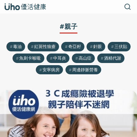
#親子
毒油
紅斑性狼瘡
奇亞籽
針眼
三伏貼
魚刺卡喉嚨
中耳炎
高山症
酒精代謝
安寧病房
周邊靜脈營養