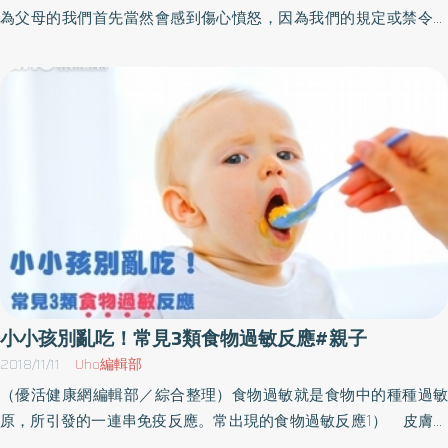
西，而媽媽不明白那是什麼，因為孩子的表達能力還不夠好。●孩子
為父母的我們首先當然會感到傷心憤怒，因為我們的規定或禁令通
不想做某件事，而爸媽堅持要他做。●孩子想要自己做某件事，但卻
常都是經過深思熟慮的。只可惜孩子往往看不出我們那句「不行」
無法如他所願地完成。●孩子把某件東西拿在手裡，結果不小心弄破
背後的好意，儘管我們費盡唇舌去解釋，孩子還是認為那很蠢，於
了。●孩子以為媽媽不願意給他某件東西，在他們根本還沒談起這件
是就對我們說出一些直率傷人的話語，使我們火冒三丈。我們也許
事之前，孩子先哭了（這種情況特別棘手）。●孩子以為爸媽故意做
會覺得孩子不愛我們，也害怕這種放肆顯示出我們的親子關係有著
錯某件事，或是做得和孩子想要的不一樣。關於我小孩發怒原因的
更深層的問題。聽起來放肆的回答，就像置若罔聞和挑釁一樣，是
這類誤會經常發生，但是我們一起經歷過的發怒情況愈多，要理解
孩子的一種策略，想告訴我們某件事。只可惜這不是個好辦法，因
孩子發怒的原因就愈容易，因為我更加了解我的孩子了。一如在他
為它往往會傷害到別人。傷人之處主要在於我們在那一刻會覺得孩
們還是嬰兒時，我學習解讀他們哭泣的原因，現在我學習解讀孩子
子不夠尊重我們。遺憾的是，由於身為父母的我們通常也沒有學到
發怒的原因，以便在改變不了的事情上給他們支持，或是在有可能
更好的辦法，因此往往做出同樣傷人的回應。然而，當孩子說「笨
妥協時找出解決之道。3） 孩子太累了如果孩子太累了，那就誰都
蛋媽媽！」，他們究竟想要表達什麼呢？在此我們將列出孩子常對
沒法再跟他溝通。這時，我們再怎麼努力去做鏡射，再怎麼費盡唇
爸媽說出的一些侮辱話語，並且試著加以翻譯，也將針對父母通常
舌，孩子還是會繼續發脾氣。這時就只有一個解決辦法：把孩子抱
會做出的反應加以分析，並且思考這些反應會讓孩子有什麼感受，
小小孩別亂吃！常見3類食物過敏反應#親子
上床，和爸爸或媽媽摟抱著入睡。4） 父母必須充當「避雷針」的
然後將提出協助性的回答，也許更能夠讓我們打破這個彼此傷害的
2018/11/11
Uho編輯部
日子孩子在滿一歲以後仍然會有跳躍式的成長，只不過其階段和間
惡性循環。在此我們要特別強調，我們並不想用書中所舉的例子來
（優活健康網編輯部／綜合整理）食物過敏就是食物中的種種過敏
隔因人而異，因此比起在孩子一歲以前，要從中推論出規則比較
評斷任何人或是令任何人感到不安。如果您在家長所說的那些話裡
原，所引發的一連串免疫反應。常出現的食物過敏反應1） 皮膚／
難。此外，在每個月裡總是會有一天，在這一天裡孩子從早到晚都
看見了自己，您也不必感到絕望。每個家長肯定都曾說過類似的話
像是急性蕁麻疹，且通常是在數分鐘內表現出來的反應，其他像是
被困在一連串的發怒情境中。要認出這種日子很容易，當孩子在早