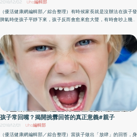
2018/12/02
Uho編輯部
（優活健康網編輯部／綜合整理）有時候家長就是沒辦法在孩子發
脾氣時使孩子平靜下來，孩子反而會愈來愈大聲，有時會吵上幾個
鐘頭。原因可能在哪裡呢？1） 孩子沒有感受到我們的同理心在進
行鏡射時，主要在於讓孩子察覺我們是真心感到同情。如果我們其
實對孩子的吵鬧感到煩躁，甚至是在心裡翻著白眼，那麼孩子有可
能從我們這兒感受不到真正的同情，那麼他會繼續覺得自己沒被理
解，而仍舊大聲發脾氣。這個練習對大人來說並不容易！2） 鏡射
的方向錯誤如果我們所做的鏡射是：「你在生氣！生氣！你說：餅
乾，媽媽，餅乾！餅乾！」而孩子沒有平靜下來，反而哭嚎得更厲
害，脾氣發得更大，那麼有可能是我們沒有正確理解孩子發怒的原
因，而孩子試著用更強烈的哭泣來告訴我們這一點。這時我們就要
換個角度思考，想一想孩子發脾氣的真正原因是什麼。這有時並不
容易，因為大人往往就是無法感同身受地理解孩子為什麼哭。但我
們可以相信孩子生氣肯定是有理由的。要破譯出孩子生氣的原因，
孩子常回嘴？揭開挑釁回答的真正意義#親子
我們必須很了解自己的孩子。下述這些原因都有可能：●孩子想要獨
2018/12/01
Uho編輯部
自做某件事，因為爸爸或媽媽想替他做而生氣。●孩子想要某件東
（優活健康網編輯部／綜合整理）當孩子做出「放肆」的回答，身