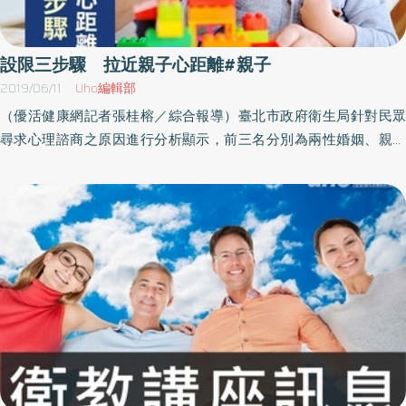
控「玩遊戲」這件事，藉由電玩逃避凝重的家庭氣氛。2018年世界
衛生組織（WHO）在第11版的《國際疾病分類》（ICD-11）中，已經
正式將「電玩失調」（gaming disorder，或稱為遊戲障礙）定義成
設限三步驟 拉近親子心距離#親子
一種疾病。2018年國衛院首次進行青少年網路遊戲成癮盛行率調
2019/06/11
Uho編輯部
查，結果發現台灣網路遊戲成癮盛行率大約為3.1%。沉迷於電玩 是
（優活健康網記者張桂榕／綜合報導）臺北市政府衛生局針對民眾
轉移注意力的精神寄託粟寧醫師表示，大部分「電玩失調」的個
尋求心理諮商之原因進行分析顯示，前三名分別為兩性婚姻、親子
案，可能合併其他身心狀況，比如憂鬱症、社交焦慮症、過動症
關係及憂鬱。越來越多民眾因為「親子溝通與互動」來尋求心理專
等，藉電玩紓解自己情緒困擾或人際壓力。此外，由於現今社會多
業協助，顯示這是生活中重要的課題之一！根據艾瑞克森
為雙薪家庭，加上工時長、壓力大，親子間相處陪伴越來越少，電
（Erikson）提出的發展階段及任務，3~6歲的孩童正處於積極主動
玩反而變成子女情感上的寄託。當孩子接受輔導的同時，父母也應
與退縮，此階段的幼童已經開始從事多種活動，也有強烈的好奇心
進行伴侶諮商，將管教態度趨於一致，和小孩達成共同約定的目
與探索慾，並開始學習和別人接觸，如何能讓他學會自動自發及學
標。建立合理使用網路的習慣1.）維持規律的生活作息。2.）約定每
習如何遵從生活規範，在親子互動上就顯得格外重要。因此，家中
日上網時間或時段。3.）父母主動了解和參與陪伴兒少的網路活動。
有3-6歲孩童的親子可以透過角色互換及情境融入，讓孩童懂得尊重
適當的電玩是娛樂 切勿過度沉迷不僅是大人，就連小朋友們也都人
自己、體貼他人；利用親子勞作，活化孩子的小肌肉，激發親子的
手一機，只是過度的使用3C產品，除了可能會對學生造成許多不良
創意與合作，貼近彼此的心、拉近親子的距離，也協助孩子認識與
的影響外，對眼睛、身體來說也會跟著受到傷害。粟寧醫師認為，
處理自己的情緒，建立正向的人際互動。點亮心燈諮商中心的蔡澄
適當的電玩是娛樂或是社交話題，建議家長不需要刻意禁止，但要
心理師建議，家長們面對孩子的違規行為，可以用國際遊戲治療大