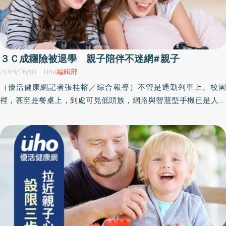
３Ｃ成癮險被退學 親子陪伴不迷網#親子
2019/06/18
Uho編輯部
（優活健康網記者張桂榕／綜合報導）不管是通勤列車上、校園
裡，甚至是餐桌上，到處可見低頭族，網路與智慧型手機已是人們
生活中不可或缺的一部分，有些人甚至花費大量的時間在打電玩、
逛網站、與人聊天。近年因網路遊戲或網路不當使用而求診身心科
的患者有增加的趨勢，台南市立醫院身心科粟寧醫師表示，曾有名
高三男學生由家長陪同看診，男學生不論在家或上學整天手機不離
手，沉溺在網路遊戲中，連上課時也在打電玩，造成課業表現不
佳，甚至被記過險被退學。個案的父母都有工作，對小孩管教態度
不一致，造成個案無所適從。夫妻長期意見分歧而時有爭執，對彼
此也產生不滿，更難對小孩有一致的約束目標，因此有「電玩失
調」也有輕度憂鬱症的個案，覺得這是他可以掌控的世界，包括掌