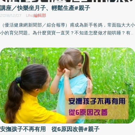
多了解小孩在玩些什麼，增進親子溝通；和小孩討論玩電玩的時
師Landreth提出的【設限三步驟】：「同理-設限-替代方案」來幫助
講座／快樂坐月子、輕鬆生產#親子
間、頻率等，避免過度沉迷。如發現難以控制遊戲時間，且優先程
孩子學習適應社會規範。舉例來說，小孩間玩遊戲時常互相推來推
2018/12/07
Uho編輯部
度已超越其他興趣或日常生活，甚至影響課業、工作、人際關係，
去，一開始是鬧著玩，但後來突然就打了起來，這時如何運用設限
（優活健康網新聞部／綜合報導）甫成為新手爸媽，常面臨大大小
則可找醫師進一步評估。
三步驟：1.）同理：父母可以看著孩子眼睛輕聲說：「我知道你生氣
小的育兒問題。為什麼寶寶一直哭？不知道怎麼做才能哄睡？有鑑
了！」，同理孩子當下的感受。2.）設限：父母可以說：「無論如
於此，雙和醫院婦產部將於12/8（六）舉辦親子教室活動，由兒護
何，我們不應該打人或推人喔！」，說明設限的範圍。3.）替代方
理部周亞璉護理長主講「快樂坐月子－產後不憂鬱」及「輕鬆生產
案：父母可以跟孩子說：「如果你還是很生氣，可以過一會兒再回
－呼吸、放鬆、漫舞」。講座內容豐富，歡迎準爸爸、準媽媽預約
來玩或是我們先玩別的遊戲。」，提供替代方案讓孩子選擇。
報名，不限雙和醫院產檢、生產之孕婦。活動期間提供茶水，請自
備環保杯。（活動內容、時間、地點辦法等以主辦單位最新訊息為
準，因此參加本活動前請先洽詢主辦單位再做確認，以免臨時異動
或取消。）名稱：婦產部親子教室時間：107年12月8日（六）下午
13：30－15：30地點：雙和醫院第一醫療大樓12樓會議室洽詢：
02-22490088 轉2972（婦產科秘書楊小姐）或 02-
22490088 轉2988（諮詢衛教師宋小姐）
安撫孩子不再有用 從6原因改善#親子