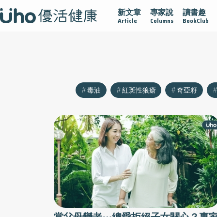
新文章
專家說
讀書趣
沾黏
守護腺在
疫情保衛戰
再生醫學
愛的未來視
Article
Columns
BookClub
毒油
紅斑性狼瘡
奇亞籽
當父母變老⋯總愛拒絕子女關心？專