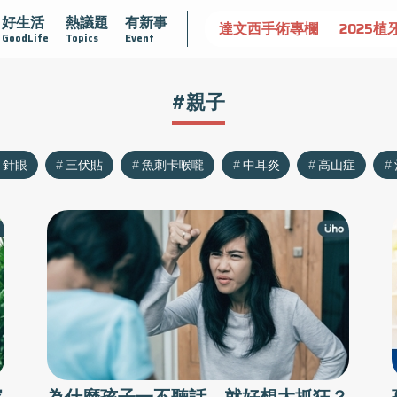
好生活
熱議題
有新事
認識攝護腺肥大
守護骨骼健康
達文西手術專欄
2025植
GoodLife
Topics
Event
#親子
針眼
三伏貼
魚刺卡喉嚨
中耳炎
高山症
家
為什麼孩子一不聽話，就好想大抓狂？