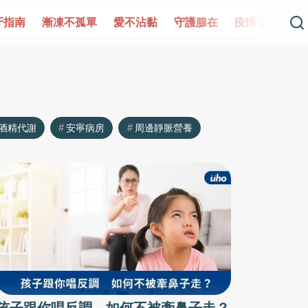
牙指南
漸凍不孤單
愛不沾黏
守護腺在
疫情保衛戰
酒精代謝
安寧病房
周邊靜脈營養
孩子跟你唱反調 如何不被牽鼻子走？