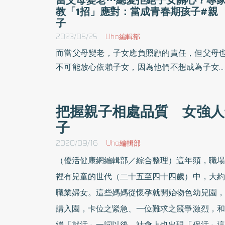
教「1招」應對：當成青春期孩子#親
子
2023/05/25
Uho編輯部
而當父母變老，子女應負照顧的責任，但父母
不可能放心依賴子女，因為他們不想成為子女
活上的累贅，因而造成許多問題⋯⋯擁有10年
上專業諮商經驗、韓國諮商心理師孫廷沇於《
把握親子相處品質 女強人
們是血脈相連的陌生人》一書中，以真實案例
子
析，陪你探討家人照護問題，一起突破相處上
困境。以下為原書摘文：
2020/09/16
Uho編輯部
（優活健康網編輯部／綜合整理）這年頭，職場
裡有兒童的世代（二十五至四十四歲）中，大約
職業婦女。這些媽媽從懷孕就開始物色幼兒園，
請入園，卡位之緊急、一位難求之競爭激烈，和
繼「就活」一詞以後，社會上也出現「保活」這