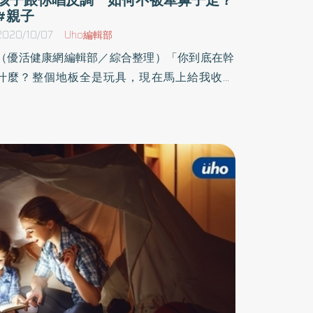
#親子
2020/10/07
Uho編輯部
（優活健康網編輯部／綜合整理）「你到底在幹
什麼？整個地板全是玩具，現在馬上給我收一
收！」媽媽歇斯底里地嘶吼。只見揚揚不為所動
地繼續玩著他的遙控車，加速前進，瞬間甩尾，
再突然踩煞車。「我在跟你講話，你到底有沒有
聽到？現在馬上給我收乾淨。我警告你喔！如果
你再不收的話，我馬上拿垃圾袋，把你的玩具一
袋一袋清走。你到底有沒有在聽我說話？」不管
媽媽怎麼威脅，揚揚依然文風不動。這些話已經
聽了太多遍，他就像絕緣體一樣，沒感覺。「反
正等到最後，媽媽受不了，她一定會自己動手整
理。」揚揚如此深信著。果不其然，當他起身離
開玩具間後，媽媽一邊氣急敗壞地收著散亂一地
的玩具，嘴巴繼續叨念著，「你這孩子竟然玩一