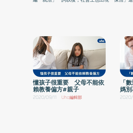
人口增加，使得幼兒園的供給量不敷需求。傳染
定下來了產假和育嬰假轉眼間即將結束，牙牙學
報到。剛就學的幼兒園生三天兩頭就生病，有如
嚨痛，然後是腸胃炎、呼吸道融合病毒（RS
染、水痘……每次孩子一生病，媽媽就得向公
作，造成部門的困擾，只能頻頻對上司、同事鞠
緊處理耽擱的工作。夜深人靜時，忍不住辛酸：
到底是為誰辛苦為誰忙？」不過，媽咪們先別喪
懂孩子很重要 父母不能依
「數
免對傳染病缺乏免疫力，才會時常掛病號，只要
賴教養偏方#親子
媽別
就可以安定下來了。多數職場媽媽對孩子常會感
2020/09/11
Uho編輯部
2020/
常陪在孩子身邊，讓孩子孤單寂寞，所以總覺得
為職場媽媽的妳，在難得的週末假日卻被堆積如
孩子，而對孩子感到虧欠、過意不去的話，就表
視於孩子的失職父母，既不會為了孩子的事情苦