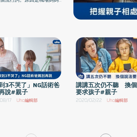
病跑過一輪 差不多就可以安
語的小寶寶也不得不上幼兒園
家常便飯。先是染上感冒、喉
病毒）感染、溶血性鏈球菌感
司請假照顧病兒，為此耽誤工
躬哈腰賠不是，事後還必須加
「這不是我要的生活！」「我
氣。幼兒剛進入團體生活，難
到3不哭了」NG話術爸
講講五次仍不聽 換個
把這些病都跑過一輪，差不多
再說#親子
要求孩子#親子
到有所虧欠，認為自己不能經
08/17
Uho編輯部
2020/02/22
Uho編輯部
無法心安理得地面對孩子。身
山的家事綁住，不能全心陪伴
示妳並沒有虐兒問題。因為無
惱，也不會自我反省。孩子並