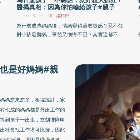
醫揭真相：因為你怕輸給孩子#親子
2023/03/09
Uho編輯部
為什麼成為媽媽後，情緒變得這麼敏感？忍不住
也
對小孩發脾氣，事後又懊悔不已？其實這都不是
生
媽媽的錯！韓國精神健康醫學科醫師鄭宇烈於
以
《媽媽的高敏感情緒自救書》一書中，分享諮商
我
案例與個人育兒經驗，具體剖析每種媽媽的心理
也是好媽媽#親
解
狀態，並提供實用的改善方式。以下為原書摘
的
文：
媽媽愈來愈多，根據統計，家
有七成的媽媽都是外出工作的
等到孩子一出生，立刻排隊申
出社會找工作堪可比擬，因此
個流行詞。原因是職場媽媽的