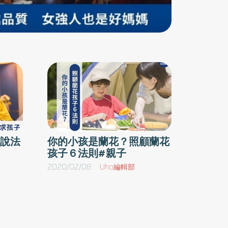
玩就把玩具給我丟在一邊，人就離開了，成何體
統！現在才幾歲，就這副德性。大人的話，現在
就聽都不聽，那你以後怎麼辦？」揚揚除了不收
玩具之外，媽媽要求的事情，他幾乎都不當一回
事。「襪子不要亂丟，趕快撿起來。」「我跟你
講了多少遍，趕快去洗手。」「你不是最後上廁
所的嗎？為什麼不把燈關掉？」「我跟你講了多
少遍，不要在沙發上跳來跳去。」「為什麼自己
的書包不整理好？」不聽話，不聽話，孩子就是
說法
你的小孩是蘭花？照顧蘭花
不聽話，家長該怎麼辦？ 對立反抗的輔導與教養
孩子６法則#親子
祕訣「做該做的事」：迴避瑣碎的要求與指令對
2020/02/08
Uho編輯部
於孩子應該做的事情，或是他能力範圍內的事
情，下達指令是很理所當然的事。但是我們必須
留意，自己下達指令是否太過頻繁、太過瑣碎。
與其不斷地對孩子說：「去洗澡！」「把書包整
理好！」「把電燈關掉。」「把手洗乾淨。」