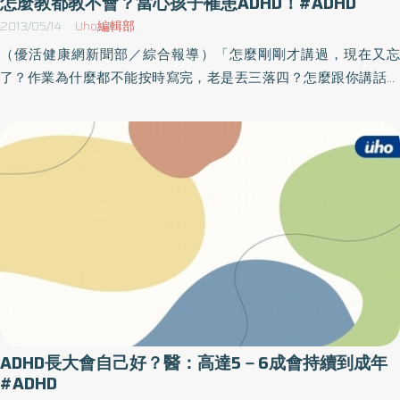
怎麼教都教不會？當心孩子罹患ADHD！#ADHD
了發展的最佳時機，像是很多青少年因無法適應學校及家庭，進而
外一半則因不符低收入戶的規定，而被排擠於補助的行列之中。因
2013/05/14
Uho編輯部
淪為不良少年甚至出現反社會行為、情緒障礙或藥物濫用等問題，
此，健保局呼籲，菸品健康捐若能由現行每包20元提高為40元，所
（優活健康網新聞部／綜合報導）「怎麼剛剛才講過，現在又忘
可能就是ADHD延誤治療的案例。藥物合併行為治療全面提升孩子學
增加之菸捐收入，可望進一步擴大協助低收入邊緣戶或其它經濟弱
了？作業為什麼都不能按時寫完，老是丟三落四？怎麼跟你講話好
習動機目前治療ADHD方式分別為行為及藥物治療，其中，早期療育
勢者減免其無力繳納之健保費。
像沒在聽？為什麼在學校常常與同學發生衝突？」你的小孩有以上
（六歲以下）多半以行為治療為主，以具體、可行的、簡單明瞭的
的症狀嗎？要注意！可能罹患注意力缺乏過動症（ADHD）。奇美醫
目標或規則，設計成孩子可理解的方式，並依照具體的指令使孩子
院精神科林健禾醫師說明，臨床上常見家長誤將ADHD孩子視為只是
達成工作目標。然而，行為治療仍然有其侷限，臨床上常見到的情
好動、不老實、調皮或不守紀律的壞孩子。呼籲家長，如果孩子出
況如：孩子換了場所就不會了、增強物及家長的疲乏，或是孩子的
現以上症狀應趁早檢查，把握ADHD治療黃金期，以免釀成更嚴重的
症狀已經嚴重影響日常功能或他人時，則會採用藥物治療。蔡芳茹
後果。林健禾醫師表示，注意力不足過動症（Attention deficit
提醒家長，藥物無法治癒ADHD，也無法取代家長的教養，孩子在使
hyperactivity disorder簡稱ADHD）指的是一種大腦注意力發展的缺
用藥物治療的同時，也應合併行為治療才能全面幫助孩子提升學習
陷以致於不足以應付外界刺激，導致孩子常常忘東忘西、衝動及過
動機。
動，若忽略治療，影響層面則會擴大至學習障礙、情緒、行為、心
理等的問題。林健禾醫師要提醒家長，一旦發現孩子時常注意力不
足、衝動及過動，且任一症狀長達六個月以上並出現在兩個以上的
情境中，就應趁早至精神科或兒童心智科就診。ADHD治療方式通常
ADHD長大會自己好？醫：高達5－6成會持續到成年
合併行為治療與藥物治療。林健禾醫師說明，由美國國家心理衛生
#ADHD