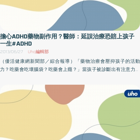
擔心ADHD藥物副作用？醫師：延誤治療恐賠上孩子
一生#ADHD
2013/06/27
Uho編輯部
（優活健康網新聞部／綜合報導）「藥物治療會壓抑孩子的活動
力？吃藥會吃壞腦袋？吃藥會上癮？」當孩子被診斷出有注意力不
足過動症（ADHD）時，這些用藥問題想必都存在家長的心中，新光
醫院精神科潘嘉和醫師表示，ADHD藥物已有超過50年以上的臨床
經驗，加上兒童用藥臨床實驗又比成人更嚴謹，若孩子用藥出現不
適狀況，只要立即與醫師討論都能避免孩子用藥出現副作用；但若
家長因網路文章或聽信非專業人員的建議，延誤孩子黃金治療期，
嚴重恐會賠上孩子的一生。ADHD主要為腦中神經傳導物質多巴胺不
平衡導致潘嘉和醫師說明，目前已有大量研究證實ADHD是屬於生理
方面的疾病，主要是因腦中的神經傳導物質多巴胺不平衡而導致。