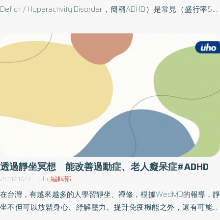
統計，台灣孩童被診斷患有ADHD的比例約有7～8％，部份孩童的症
Deficit / Hyperactivity Disorder，簡稱ADHD）是常見（盛行率5～
狀在長大後雖會減輕，但高達50～60％的症狀會一直持續到成年。
8％）的早發型兒童發展疾患之一，在學童學業上、人際關係、未來
臨床上看到許多父母不願帶孩子就醫或延遲就醫，惡性循環，導致
出社會工作等都將造成極大的衝擊。根據行政院衛生署藥物食品第
於更全面的影響到孩子日後的學習成就、人際關係、自信心等，就
271期指出，造成ADHD的原因還沒有定論，但是基本上研究發現，
很可惜了。陳質采醫師表示，孩子在七歲前的症狀多半侷限在難以
主要是因為腦部額葉皮質下及其他腦區迴路的功能異常，造成孩子
專注、過動和衝動，到了十一歲則會因這些症狀受到外在環境的指
出現不專心、衝動、坐不住、情緒和動作的控制失調、以及組織計
責或排斥，漸漸演變成學習、人際關係的障礙，此時若沒有介入處
畫的能力不佳等問題。凱旋醫院兒童青少年精神科李幸蓉醫師指
理，就會衍伸出逃學、攻擊、反抗、偷竊、吸毒、逃家、援交等更
出，罹患「注意力過動缺陷症」的孩童，其實有將近60％的機會會
多的違抗行為。陳質采醫師表示，ADHD治療應針對問題以認知行為
延續到成人，成人時的表現常以做事沒有效率、缺乏組織規劃、逃
治療及藥物治療。一般而言，學前孩子會先以行為治療介入，七歲
避需要集中精神的工作項目、漫不經心、常感到無聊、喜歡刺激度
後則視症狀嚴重程度合併藥物治療。此外，在孩子學習結構較為單
高、危險又冒險的活動、挫折忍受度差、做事衝動、不加思索常做
純時即介入治療，效果較佳。至於家長們擔心的藥物副作用，醫師
出危險的事情、沒有耐心、常發怒，有時症狀甚至會終其一生。根
也說明，需進行風險效益評估，倘若藥物治療的副作用遠低於「不
據衛生署指出，目前核准用以治療ADHD的藥物是（一）中樞神經興
透過靜坐冥想 能改善過動症、老人癡呆症#ADHD
治療的副作用」，就該接受藥物治療。面對過動症，家長應有正確
奮劑：Methylphenidate，MPH（短效型MPH，Ritalin；長效型
2011/11/27
Uho編輯部
的觀念及足夠的耐心，同時建議可以上台灣兒童精神醫學會網站查
MPH，Concerta），國際上已使用於治療ADHD超過50年了，衛生
在台灣，有越來越多的人學習靜坐、禪修，根據WedMD的報導，靜
詢提供兒童心智科或精神科的服務醫療院所，趁早就醫才能真正幫
署也核准MPH治療ADHD長達數十年了；（二）非中樞神經興奮劑：
坐不但可以放鬆身心、紓解壓力、提升免疫機能之外，還有可能預
助到孩子。
Atomoxetine（思銳）。國內的臨床試驗及觀察性研究均證實，這
防過動症（ADHD）或是阿茲海默症（Alzheimer’s Disease，簡稱