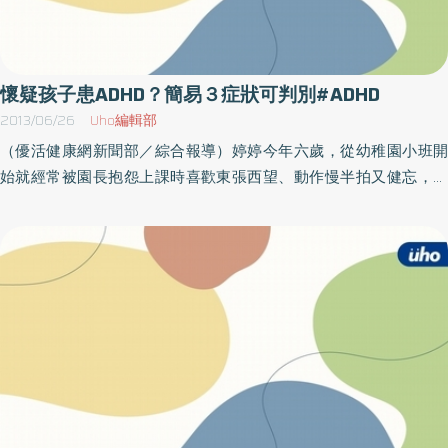
此外，根據臨床上統計顯示，注意力不足過動症多發生在孩子7～8
歲時，因幼稚園教育方式較為輕鬆，但進入國小階段時，孩子若有
注意力不足、過動或是衝動的症狀，都很容易被學校老師發現，進
而通知家長。學齡後的治療方式應以藥物及行為治療並重「是不是
懷疑孩子患ADHD？簡易３症狀可判別#ADHD
所有的注意力不足過動症孩子都需要藥物治療？」潘醫師解釋，由
2013/06/26
Uho編輯部
於學齡前孩子腦部發育發展注意力的功能尚未完全，一般以行為治
（優活健康網新聞部／綜合報導）婷婷今年六歲，從幼稚園小班開
療為主，但若孩子的症狀已經影響到自己或他人的安全，則仍需考
始就經常被園長抱怨上課時喜歡東張西望、動作慢半拍又健忘，老
慮藥物治療；學齡後的治療方式需藥物及行為治療並重，以免影響
師已經走到她面前了還不知道；國小二年級的翰翰，上課不僅愛講
自尊及自信心，造成人際關係障礙及情緒衝動等多重後遺症。臨床
話且老是打斷老師的話，坐在位置上不到五分鐘就像隻蟲一樣扭來
上常見許多家長都會對於ADHD藥物有所疑慮，認為會傷害孩子的腦
扭去，讓家長及老師很煩惱。行天宮醫療志業醫療財團法人恩主公
部發育，甚至是生理健康狀態，擔心影響生長發育。對此潘嘉和醫
醫院兒童心智科蔡芳茹醫師表示，孩子出現注意力不足、衝動或過
師說明，所有藥物都會有副作用，而ADHD藥物常見的副作用如：胃
動的現象時，小心可能罹患「注意力缺陷過動症」，建議家長應該
口不佳、無法午睡等，但其實只要調整孩子用藥習慣，並及時與醫
在症狀仍單純時介入治療，把握治療的黃金期，才能避免衝擊影響
師討論劑量或換藥等方式，都能避免副作用的影響。延誤孩子黃金
一生。注意力不足、過動和衝動 持續六個月以上診斷為注意力缺
治療期 嚴重恐會賠上孩子的一生事實上，ADHD藥物已有超過50
陷過動症注意力缺陷過動症（Attention deficit hyperactivity
年以上的臨床經驗，加上兒童用藥又比一般成人更嚴謹、縝密，家
disorder，ADHD）是一種發展性的異常，主要症狀是注意力不足、
長不需過於擔心。提醒家長，若發現孩子出現過動或衝動等症狀
過動和衝動，注意力不足像是經常受外界刺激影響而分心、常遺忘