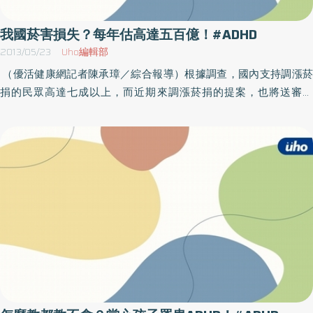
時，應盡早尋求專業醫師治療，若因聽信網路謠言或非專業人員的
事物、難以維持注意力；過動症狀如愛講話、常處於活躍狀態、上
建議而延誤孩子黃金治療期，嚴重恐會賠上孩子的一生，家長萬萬
課時常離開座位；至於衝動像是常在問題未說完就搶答、輪流等待
我國菸害損失？每年估高達五百億！#ADHD
不能輕忽。
時有困難、老是打斷他人的談話或遊戲等。此外，若以上症狀在七
2013/05/23
Uho編輯部
歲前就出現且持續六個月或更長，並在家庭或學校等兩個以上場所
（優活健康網記者陳承璋／綜合報導）根據調查，國內支持調漲菸
造成影響，同時排除廣泛性發展疾患，則診斷為注意力缺陷過動
捐的民眾高達七成以上，而近期來調漲菸捐的提案，也將送審立
症。沒有接受適當治療 2／3的ADHD症狀會持續到成年對於
院。健保局則表示，希望民眾能夠支持菸捐的調漲，以幫助弱勢族
ADHD，一般家長認為孩子長大自然就會好，不需看醫生或特別處
群，並且降低台灣的吸煙人口。一漲菸捐，就能一舉多得，保民健
理。對此，蔡芳茹說明，ADHD是腦部發展性的問題，如果沒有接受
康還能救弱勢族群？根據統計，菸害造成的疾病醫療費用約占各國
適當治療有高達2／3的患者的症狀會持續到成年。事實上，這類型
醫療費用的10%（6-15%, 中推估10%），我國每年國民醫療費用約
孩子在智能及外觀上看起來並無明顯的障礙，也因其行為表現經常
9000億元，依此估計我國每年因菸害造成的醫療費用最保守估計約
被誤解為壞小孩或不聽話的孩子而容易被外界忽略。再加上許多父
在500億元。所以，菸害耗費的醫療資源相對排擠到國內其他醫療
母即便確定自己的孩子患有ADHD，因為對藥物有成見而不願讓孩子
資源的分配，使得罕見疾病患者，或是對弱勢族群等，補助受到影
用藥，反而錯過黃金治療期。提醒家長，不管孩子的症狀是輕還是
響。健保局指出，過去，菸捐為20元，去年，政府就收了近250億
重，若無正確的治療方式及良好的管教態度，想期盼孩子長大自然
元的菸捐，如再調整20元菸捐，將可達到近450億元的水準。也就
好轉很困難！早期發現、早期療育，對ADHD孩子來說十分重要。蔡
是說，如菸捐再漲20元，將可以填補這預估500元菸害所帶來的醫
醫師表示，大腦在發育成熟前都是有可塑性的，早期正常的誘發與
療損失。而目前，根據健保局的統計，我國有近百分之五的民眾無
刺激能加強腦部發展，若等到孩童長大後再做治療時往往已經錯失
力繳納健保費，其中，透過政府補助的低收戶也只有一半左右，另