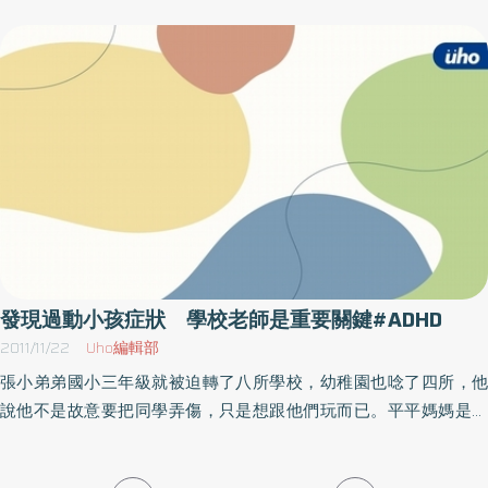
些藥物的療效和安全性。雖然中樞神經興奮劑（國內只有MPH）被
AD）的發生或是減緩這些疾病的發生。許多神經專家表示，透過這
多個學會和國家視為第一線用藥，但是對於ADHD合併物質濫用、焦
項研究顯示，在未來治療某些精神疾病的時候，不會只依靠藥物，
慮症或不自主抽搐症的患者，可考慮以Atomoxetine為首選的藥
還可以透過靜坐來改善。主持這項研究的耶魯神經治療診所（Yale
物。注意力不足過動症是一種持續且需長時間治療的疾病，除了長
Therapeutic Neuroscience Clinic）布魯爾（Judson Brewer）博士
期且規律的藥物治療外，還要配合行為輔導，過動兒的家長須耐心
表示，在我們的腦袋當中，存在著兩種網絡，一種是專注網絡
地和醫師配合（包括指導過動兒服藥、行為輔導與環境維持），才
（Attentional network），一種是預設網絡（Default network），
能達到最理想的治療效果。李幸蓉醫師說，許多家長常以為小朋友
一般我們在處理事情的時候，需要專注網絡的幫助，才能完成工
注意力不集中、好動、坐不住等這些行為，只是成長過程的調皮搗
作；但是當我們沒有專注在外在的時候，預設網絡就會出現，像是
蛋，因此錯過了治療的黃金期，她也提醒，當小學求學階段發生相
做白日夢、腦中的喃喃自語等，都會透過預設網路來處理。而透這
關問題，最好能把握小學治療的黃金階段。
個研究我們可以發現到，當一個人開始靜坐冥想的時候，會無形之
中改變預設網絡既有模式，也就是透過靜坐冥想，可以整理預設網
發現過動小孩症狀 學校老師是重要關鍵#ADHD
絡的狀態，並且在你的預設網絡還沒有分心、走偏時，把它拉回到
2011/11/22
Uho編輯部
正常的模式。布魯爾博士表示，過去的研究發現到，靜坐冥想可以
張小弟弟國小三年級就被迫轉了八所學校，幼稚園也唸了四所，他
改變大腦的結構，增強大腦的活動力。布朗大學（Brown
說他不是故意要把同學弄傷，只是想跟他們玩而已。平平媽媽是國
University）的神經科學主任柯爾（Catherine Kerr）博士表示，靜
小老師，帶過的小朋友無數，卻沒想到帶一個過動症的孩子比帶一
坐冥想是透過一種神奇的方法，整理並使用這個預設網絡，讓我們
整個班級還累，聯絡簿都是老師數落孩子的紅字，最後因為校方的
的大腦不會淹沒在無意識的負面思維中，不但可以讓你遠離ADHD、