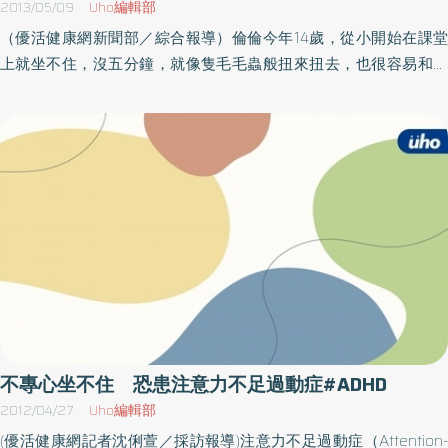
研究院（the National Institute of Mental Health）與教育部
2013/05/09
Uho編輯部
（Department of Education）支援下所做的大型研究中，將ADHD
（優活健康網新聞部／綜合報導）倫倫今年14歲，從小開始在課堂
孩童的治療分行為治療組、藥物治療組、藥物加行為治療組以及對
上就坐不住，沒五分鐘，就像隻毛毛蟲般扭來扭去，也很容易和同
照組，結果發現選用藥物治療為治療ADHD核心症狀的基礎，輔以行
學起衝突，對老師的管教又常反應過度，成績也老是倒數第一名，
為療法，是治療ADHD孩童最好的方法。「ADHD藥物有副作用？千
父母都不知該如何是好。而疼愛倫倫的祖父母一再向他們保證：
萬不能用！」很多家長視ADHD藥物為毒藥，而不願讓孩子用藥治
「男孩子本來就是這樣，長大就會好了!」然而事實證明，他並沒有
療，林醫師表示，事實上就算是行為處置都有副作用，嚴格的體罰
隨著長大而變好。桃園療養院兒童青少年精神科主任陳質采醫師表
雖可讓孩子不敢離開座位，但所帶來的副作用就是親子關係不佳或
示，這是注意力不足過動症（ADHD）症狀，有高達50～60％的症
對他人充滿仇恨。一些家長因為不了解ADHD的孩子的成因，等到家
狀比例會一直持續到成年，家長不可不慎！醫師說明，注意力不足
長疲於教養ADHD孩子再回頭尋求正規醫學幫助時，往往已錯失黃金
過動症（Attention deficit hyperactivity disorder, ADHD）主要特徵
治療期，也浪費孩子適合學習的時機，甚至因孩子學習的挫折，而
如：難以專注、過動和衝動。注意力不足使得孩子容易分心或是很
產生其他憂鬱、低自尊、自我放棄等更為棘手的問題。呼籲家長
快就對事情感到厭煩；過動的孩子總是動個不停，上課時經常在座
「及早發現，及早治療」，因為注意力是所有學習的基礎，千萬不
位上扭動、走動、不停晃腳或碰每樣東西；而衝動使得孩子無法控
要拿孩子寶貴的青春，賭上孩子的一生。
制他們的行為，常常脫口說出不適當的話；排隊時，很難守規矩乖
乖等待，或從別的孩子手中搶奪玩具，不高興打人等等。如果孩子
不專心坐不住 恐患注意力不足過動症#ADHD
在七歲前有以上症狀且持續超過六個月，而這些行為至少造成孩子
2012/04/27
Uho編輯部
在兩個不同生活情境上的障礙，即診斷為注意力不足過動症。根據
(優活健康網記者沈俐萱／採訪報導)注意力不足過動症（Attention-