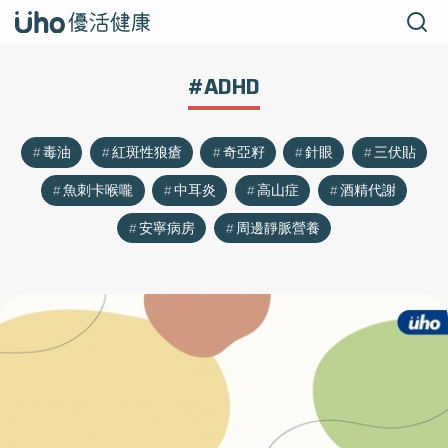
#ADHD
毒油
紅斑性狼瘡
奇亞籽
針眼
三伏貼
魚刺卡喉嚨
中耳炎
高山症
酒精代謝
安寧病房
周邊靜脈營養