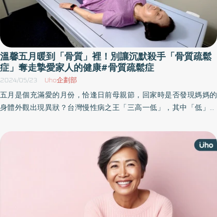
溫馨五月暖到「骨質」裡！別讓沉默殺手「骨質疏鬆
症」奪走摯愛家人的健康#骨質疏鬆症
2024/05/23
Uho企劃部
五月是個充滿愛的月份，恰逢日前母親節，回家時是否發現媽媽的
身體外觀出現異狀？台灣慢性病之王「三高一低」，其中「低」即
是「低骨密」，骨密度過低將進而造成骨質疏鬆症的發生。於此同
時，根據國家發展委員會數據顯示，推估台灣將在2025年邁入超高
齡社會，中華民國骨質疏鬆症學會2024年公告之《亞太地區骨質疏
鬆症長期接續治療共識 (Asia-Pacific consensus on long-term and
sequential therapy for osteoporosis)》指出，骨質疏鬆症將增加脆
弱性骨折風險，據調查顯示，亞太地區此類骨折的負擔尤其嚴重，
預測顯示髖部骨折人數將顯著增加，從 2018 年的 1,124,060 例增加
到 2050 年的 2,563,488 例；在台灣，根據統計調查，臺灣65歲以