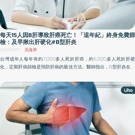
每天15人因B肝導致肝癌死亡！「這年紀」終身免費篩
檢：及早揪出肝硬化#B型肝炎
2025/11/17
馮逸華
台灣成年人每年有約7,000多人死於肝癌，約5,000多人死於肝硬
化，定期肝病篩檢是預防肝病的最佳方法。醫師指出，B型肝炎在所
有肝炎中帶原人數最多，目前推估約有200萬人，早期B型肝炎幾乎
沒有明顯症狀，呼籲民眾若為帶原者或是高風險族群，應穩定追蹤
與及時治療。