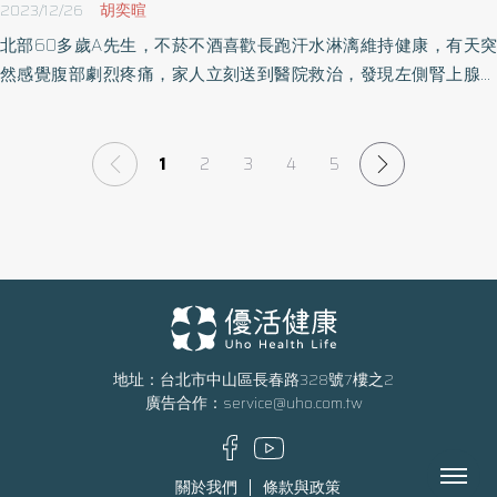
2023/12/26
胡奕暄
北部60多歲A先生，不菸不酒喜歡長跑汗水淋漓維持健康，有天突
然感覺腹部劇烈疼痛，家人立刻送到醫院救治，發現左側腎上腺大
量出血，已經呈現休克，緊急處置雖保住生命，但也確診肝癌末期
轉移，性命恐僅3個月，然而在免疫療法合併抗血管新生標靶藥物協
助下，成功突破醫師存活期預估。 確診肝癌才知道罹患慢性肝癌多
1
2
3
4
5
時 肝癌轉移治療開啟嶄新大門 台北市立萬芳醫院移植外科主任醫師
宋睿祥表示，肝臟是很沉默器官，病變常無聲無息，台灣長期受B型
與C型肝炎所苦，在沒有全民新生兒施打B肝疫苗與藥物廣泛使用時
代，很多民眾罹患B型肝炎全然不知，而C型肝炎常是輸血共用針頭
被感染，不幸慢慢則誘發肝癌，當察覺身體有異狀，肝癌常發在中
期至末期，病患才第一次知道有慢性肝炎。 宋睿祥主任說明，60多
歲個案在腎上腺大出血前，完全不知道自己有B型肝炎，確診時肝腫
地址：台北市中山區長春路328號7樓之2
瘤瀰漫範圍約10公分，且侵犯到血管，癌細胞隨著血流轉移到兩側
廣告合作：
service@uho.com.tw
腎上腺，右側轉移腫瘤約6公分，就是大出血元兇，左側轉移腫瘤則
約4公分，以往很難有積極治療機會，但上天總算開啟了一擅嶄新大
Menu
門。 免疫合併標靶提升整體5.8個月存活期 強化T細胞擊殺癌細胞效
關於我們
條款與政策