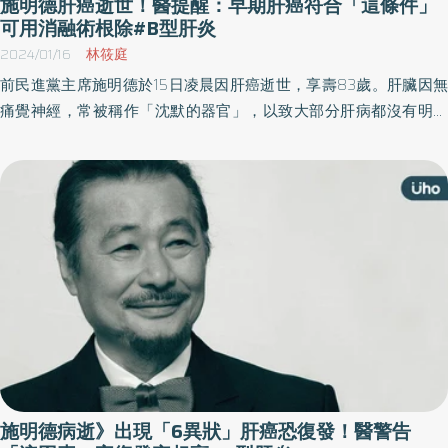
施明德肝癌逝世！醫提醒：早期肝癌符合「這條件」
用藥病況就明顯改善，並且續藥時正好符合2023年8月健保開放給
可用消融術根除#B型肝炎
付條件，讓個案無後顧之憂治病搶救生命。 活化T細胞重新還擊癌細
2024/01/16
林筱庭
胞 國際指引傾向提早啟動治療 陳柏岳指出，免疫療法合併抗血管新
前民進黨主席施明德於15日凌晨因肝癌逝世，享壽83歲。肝臟因無
生標靶藥物治療問世後，用藥物將原本被肝癌細胞麻痺的免疫T細
痛覺神經，常被稱作「沈默的器官」，以致大部分肝病都沒有明顯
胞，恢復清醒重新擊殺癌細胞外，加上抑制血管新生藥物，讓肝癌
症狀，肝癌更是長期占國人十大癌症之列。馬偕醫院資深胃腸肝膽
微環境發生變化，免疫T細胞更容易辨識與攻擊癌細胞，約30%病患
科主治醫師張經緯表示，早期肝癌患者可透過「消融術」進行病灶
腫瘤能縮小，甚至有機會能讓腫瘤消失而觀察不到，除了病人生命
根除治療，提供切除外的選擇。
延長外，也沒有傳統肝癌標靶藥物的手足脫皮疼痛症狀副作用困
擾。 陳柏岳也說，目前國際肝癌治療指引，針對中晚期病患，傾向
將免疫療法合併抗血管新生標靶藥物治療作為第一線治療，如果發
現不適合，才回到傳統標靶藥物，加快協助病人有效控制癌症，奪
回寶貴生命與回到一般生活，只要能越早發現癌症，治療成效也就
越好，慢性肝炎患者定期追蹤就顯得格外重要。 第一代標靶易有嚴
重手足破皮副作用 免疫治療須注意內分泌異常 陳柏岳補充，分析肝
癌病患數據，約4成病患發現腫瘤已是中晚期，大部分都無法手術移
除，在沒有免疫治療時代，僅有第一線標靶藥物，如果治療成效
施明德病逝》出現「6異狀」肝癌恐復發！醫警告
好，存活一年就是不錯的成績了，同時還要承擔不同程度手足症狀