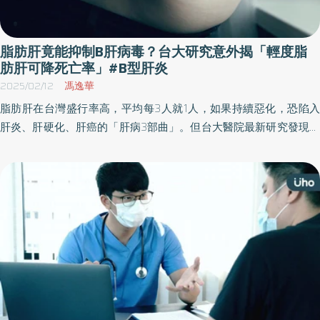
脂肪肝竟能抑制B肝病毒？台大研究意外揭「輕度脂
肪肝可降死亡率」#B型肝炎
2025/02/12
馮逸華
脂肪肝在台灣盛行率高，平均每3人就1人，如果持續惡化，恐陷入
肝炎、肝硬化、肝癌的「肝病3部曲」。但台大醫院最新研究發現，
B、C型肝炎患者若無合併代謝異常，如有輕度脂肪肝者，反而可以
抑制肝炎病毒、使長期死亡率減半；但B、C型肝炎合併有代謝症候
群者，則會大幅提升罹癌機率及死亡風險，研究成果登上國際醫學
期刊。