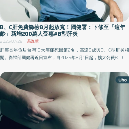
B、C肝免費篩檢8月起放寬！國健署：下修至「這年
齡」新增200萬人受惠#B型肝炎
2025/07/28
馮逸華
肝癌長年位居台灣10大癌症死因第2名，高達8成與B、C型肝炎相
關。衛福部國健署近日宣布，自2025年8月1日起，擴大公費B、C型
肝炎篩檢對象，針對「疫苗斷層世代」提供肝病防治政策，將篩檢
年齡下修至1986年以前出生、即39～79歲的民眾，終生可免費接受
一次檢查，預估將新增約200萬人受惠。