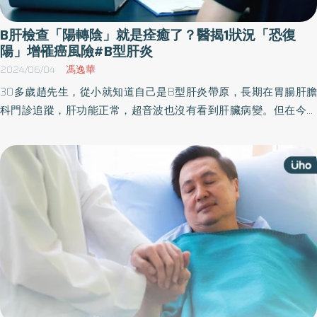
B肝檢查「陽轉陰」就是痊癒了？醫揭1狀況「恐復
陽」增罹癌風險#B型肝炎
2024/06/04
馮逸華
30多歲趙先生，從小就知道自己是B型肝炎帶原，長期在胃腸肝膽
科門診追蹤，肝功能正常，超音波也沒有看到肝臟病變。但在今年
公司健檢發現，B型肝炎表面抗原（HBsAg）呈現陰性，讓他不禁好
奇B型肝炎是否已經痊癒、不用再追蹤？對此醫師指出，表面抗原是
有可能消失，但肝臟內可能還是有B型肝炎病毒，仍有復發可能。