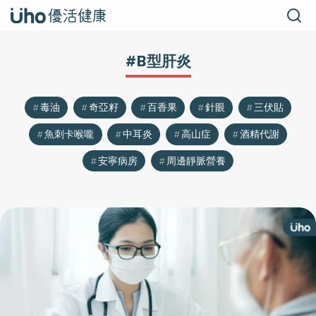
#B型肝炎
毒油
奇亞籽
百香果
針眼
三伏貼
魚刺卡喉嚨
中耳炎
高山症
酒精代謝
安寧病房
周邊靜脈營養