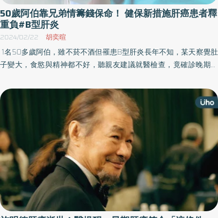
50歲阿伯靠兄弟情籌錢保命！ 健保新措施肝癌患者釋
重負#B型肝炎
2024/02/22
胡奕暄
1名50多歲阿伯，雖不菸不酒但罹患B型肝炎長年不知，某天察覺肚
子變大，食慾與精神都不好，聽親友建議就醫檢查，竟確診晚期肝
癌，10公分腫瘤已侵犯肝門靜脈，加上肝功能不穩定，只能使用免
疫療法合併抗血管新生標靶藥物治療，很幸運正好健保納入給付，
藥費重擔立刻減輕，腫瘤也幾乎消失不見。 免疫療法合併抗血管新
生標靶藥物治肝癌立見效 健保納給付救命無後顧之憂 嘉義基督教醫
院肝膽腸胃科主治醫師陳柏岳表示，台灣為B型與C型肝炎盛行國
家，但礙於過去公衛知識未普及，許多人都不知道自己罹患慢性肝
炎，長年未追蹤治療，就像這位50多歲個案，發現異狀時已是中晚
期肝癌，以往想更好控制癌症，就須採用免疫療法合併抗血管新生
標靶藥物治療，但自費負擔價格不斐，但現在已有很大不同。 陳柏
岳補充，50多歲個案因肝功能不佳，不宜用第一線標靶藥物，決定
採取免疫療法合併抗血管新生標靶藥物治療，原本須自行籌措高額
醫藥費，因個案經濟限制，不得已與哥哥籌措救命錢，幸好第一輪