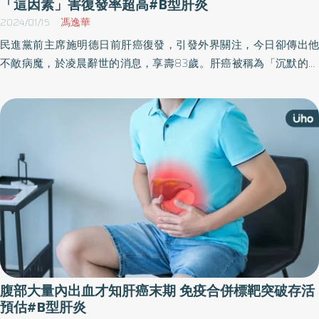
「這因素」害復發率超高#B型肝炎
副作用，手腳會出現嚴重破皮，曾有病患發生蜂窩性組織炎，必須
2024/01/15
馮逸華
緊急處置避免傷害擴大。 陳柏岳提醒，接受免疫療法合併抗血管新
民進黨前主席施明德日前肝癌復發，引發外界關注，今日卻傳出他
生標靶藥物治療，能排除手足症狀等惱人副作用，但因免疫T細胞活
不敵病魔，於凌晨辭世的消息，享壽83歲。肝癌被稱為「沉默的殺
性增強，也可能會誤傷正常身體組織，臨床會觀察到甲狀腺與腎上
手」，到底肝癌復發機率有多大？復發症狀有哪些？又該如何預防
腺內分泌異常，也有肺部發炎或肋膜積水等現象，因此當病患發現
呢？胃腸肝膽科醫師提醒，若是民眾發現身體出現瘀青、黃疸、腹
自己治療期間身體有異狀，應該馬上回報醫師，輔助治療後都能很
水等6大異狀，就有可能是肝癌嚴重復發警訊，不應輕忽趕緊就醫。
快改善。 雲嘉南C型肝炎患者比例偏高 規律治療追蹤防範肝癌第一
步 陳柏岳提到，嘉義基督教醫院因所在地，臨床能觀察到雲嘉南地
區C型肝炎盛行率比其他地區高，但許多病患都不知道自己感染疾
病，就算檢測發現，也因就醫不方便，慢慢就疏於追蹤觀察肝臟健
康，等到察覺不舒服異狀再回診間，如果確診肝癌很大機率已經在
中晚期，治療效果不如早期治療好。 陳柏岳呼籲，不知道自己是否
罹患B型與C型肝炎，一定要主動就醫檢查確認，如果結果呈現陽
性，現在都有藥物能夠控制病情，保持定期追蹤肝臟健康，假使發
現任何異狀，就算是肝癌也能早期發現，一旦發現自己黃疸、有腹
腹部大量內出血才知肝癌末期 免疫合併標靶突破存活
水、腸胃道出血等症狀，務必立刻就醫，很有可能是肝癌中後期症
預估#B型肝炎
狀。 (圖/嘉義基督教醫院肝膽腸胃科主治醫師 陳柏岳醫師)