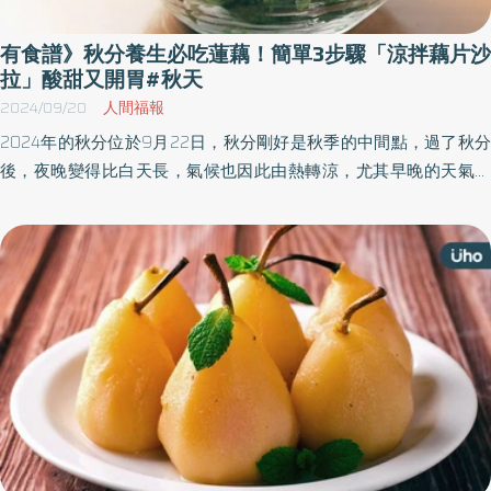
有食譜》秋分養生必吃蓮藕！簡單3步驟「涼拌藕片沙
拉」酸甜又開胃#秋天
2024/09/20
人間福報
2024年的秋分位於9月22日，秋分剛好是秋季的中間點，過了秋分
後，夜晚變得比白天長，氣候也因此由熱轉涼，尤其早晚的天氣溫
差變化大，此時更要注意養生。 《優活健康網》特摘養生專家但漢
蓉所撰此文，分享秋分養生的方法，並分享「藕片雪梨甜菜根沙
拉」食譜，秋分也要健康吃。