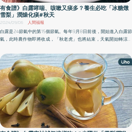
有食譜》白露哮喘、咳嗽又痰多？養生必吃「冰糖燉
雪梨」潤燥化痰#秋天
2024/09/06
人間福報
白露是24節氣中的第15個節氣。每年9月8日前後，開始進入白露節
氣，此時農作物即將收成，「秋老虎」也將結束，天氣開始轉涼。
中醫師表示，白露易傷肺陰，所以秋天易有咳嗽、鼻子乾燥等呼吸
道症狀，民眾除了注意養肺、早睡早起，「冰糖燉雪梨」與「百合
沙參麥冬茶」堪稱最佳食療。《優活健康網》特摘此篇分享白露養
生之道。