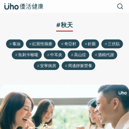
#秋天
毒油
紅斑性狼瘡
奇亞籽
針眼
三伏貼
魚刺卡喉嚨
中耳炎
高山症
酒精代謝
安寧病房
周邊靜脈營養