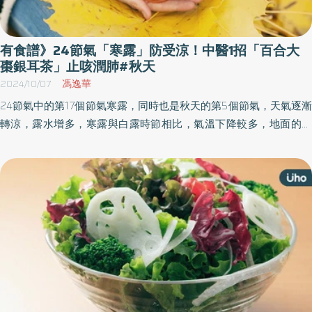
有食譜》24節氣「寒露」防受涼！中醫1招「百合大
棗銀耳茶」止咳潤肺#秋天
2024/10/07
馮逸華
24節氣中的第17個節氣寒露，同時也是秋天的第5個節氣，天氣逐漸
轉涼，露水增多，寒露與白露時節相比，氣溫下降較多，地面的露
水也更冷了，故名寒露。中醫師建議，寒露慎防感冒與呼吸道感
染、皮膚乾燥與過敏等不適症狀，民眾可飲用百合大棗銀耳茶來潤
肺，也能透過按摩列缺穴調理胸肺相關疾病。