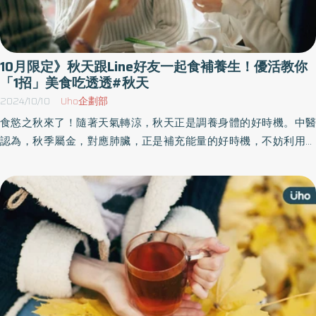
10月限定》秋天跟Line好友一起食補養生！優活教你
「1招」美食吃透透#秋天
2024/10/10
Uho企劃部
食慾之秋來了！隨著天氣轉涼，秋天正是調養身體的好時機。中醫
認為，秋季屬金，對應肺臟，正是補充能量的好時機，不妨利用當
季食材滋補養生，像是南瓜、栗子、螃蟹、柿子、柚子、酪梨、薑
等7大食材。《優活健康網》為你整理「秋季限定｜食材懶人包」，
限時加入優活LINE好友，在2024年10月31日前回覆指定留言，就能
一鍵免費下載！