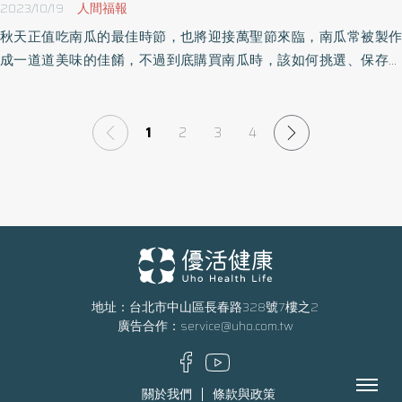
2023/10/19
人間福報
秋天正值吃南瓜的最佳時節，也將迎接萬聖節來臨，南瓜常被製作
成一道道美味的佳餚，不過到底購買南瓜時，該如何挑選、保存才
最香甜美味？又有哪些南瓜食譜做法，能保留南瓜最完整的營養素
呢？《優活健康網》特選此篇，建議民眾吃對南瓜，不僅能品嘗秋
季盛宴，還能兼具顧胃功效，有助改善秋燥不適症狀。
1
2
3
4
地址：台北市中山區長春路328號7樓之2
廣告合作：
service@uho.com.tw
Menu
關於我們
條款與政策