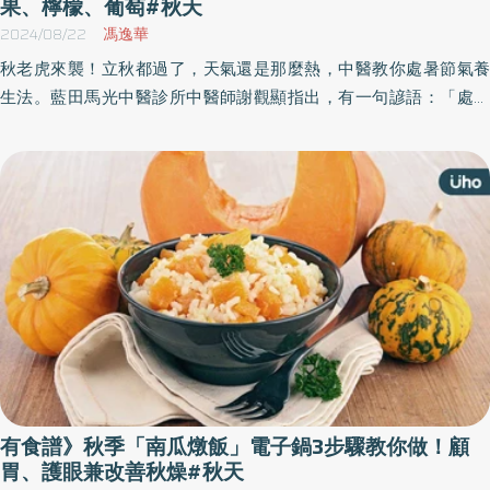
果、檸檬、葡萄#秋天
2024/08/22
馮逸華
秋老虎來襲！立秋都過了，天氣還是那麼熱，中醫教你處暑節氣養
生法。藍田馬光中醫診所中醫師謝觀顯指出，有一句諺語：「處暑
處暑，會曝死老鼠。」這句話的意思就是處暑的天氣非常炎熱，一
點都沒有秋天涼意，酷熱天氣甚至會把老鼠「曬」死，這也就是現
代人俗稱的「秋老虎」而中醫稱之為「秋燥」。
有食譜》秋季「南瓜燉飯」電子鍋3步驟教你做！顧
胃、護眼兼改善秋燥#秋天