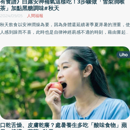
有食譜》白露安神補氣這樣吃！3步驟做「雪梨潤喉
茶」加點黑糖調味#秋天
2024/09/05
人間福報
秋天飲食以安神潤燥為要，因為身體還延續著季夏溽暑的溼重，使
人感到躁而不喜，此時也是自律神經易感不適的時刻，藉由嘗起來
滋潤身心、安神補氣的飲食調養，可使心靈得到無比的舒適。《優
活健康網》特摘養生專家但漢蓉所撰此文，分享白露的養生食療方
法。
口乾舌燥、皮膚乾癢？處暑養生多吃「酸味食物」蘋