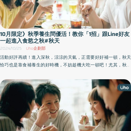
10月限定》秋季養生問優活！教你「1招」跟Line好友
一起進入食慾之秋#秋天
2024/10/25
Uho企劃部
活動好評再續！進入深秋，涼涼的天氣，正需要好好補一頓，秋天
恰巧也是靠食補養生的好時機，不妨趁機大吃一頓吧！尤其，秋天
有許多養生美食，例如南瓜、栗子、螃蟹、柿子、柚子、酪梨、
薑⋯⋯等。《優活健康網》為你整理「秋季限定｜養生食材懶人
包」，限時加入優活LINE好友，在2024年10月31日前回覆指定留
言，就能一鍵免費下載！