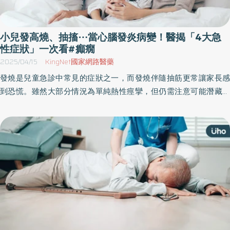
小兒發高燒、抽搐⋯當心腦發炎病變！醫揭「4大急
性症狀」一次看#癲癇
2025/04/15
KingNet國家網路醫藥
發燒是兒童急診中常見的症狀之一，而發燒伴隨抽筋更常讓家長感
到恐慌。雖然大部分情況為單純熱性痙攣，但仍需注意可能潛藏的
嚴重問題，例如腦炎或感染引發的腦病變症候群。《優活健康網》
特選此篇，解析當小孩出現熱痙攣時，家長可以做的緊急措施和注
意事項，若出現呼吸異常狀況，就應緊急送醫。