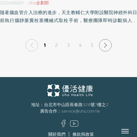
2024/06/07
Uho企劃部
隨著腦血管介入治療的進步，天主教輔仁大學附設醫院神經外科日
前執行腦靜脈竇栓塞機械式取栓手術，醫療團隊即時診斷病人狀
況，並利用微創導管技術進入腦部阻塞血管移除血栓，不僅立即改
善腦部血液回流，病人也在手術後 四日康復出院，回到正常生活。
新北市60歲男子一向身體健康，無三高病史，且擁有良好運動習
1
2
3
4
5
慣，每日慢跑5000 公尺，日前在家中如廁時突然暈厥，妻子進門後
發現男子倒臥在地叫喚無 反應，四肢出現疑似癲癇的不正常抽動，
緊急送至輔大醫院，經腦部電腦斷層 檢查檢查後確診為罕見的腦靜
脈竇栓塞。 個案病況在住院藥物治療期間頭痛無改善，且腦部有新
的出血，醫療團隊 緊急進行「機械式取栓」手術，利用微創導管技
術直接從腦靜脈內取出血栓，改善腦部血液回流，手術總共耗時僅
不到 1 小時。手術後經過 2 天加護病房的觀察與抗凝血藥物治療，個
地址：台北市中山區長春路328號7樓之2
案在手術後第 4 天康復出院，1 個月後已恢復規律 慢跑。手術後 6 個
廣告合作：
service@uho.com.tw
月追蹤腦部磁振造影檢查顯示腦靜脈竇已完全暢通。 神經外科鄭皓
中醫師表示，腦靜脈竇栓塞非常罕見，是一種因為腦靜脈竇產生血
Menu
栓，導致腦血液回流不佳所造成的腦血管疾病 將近 9 成的患者會有
關於我們
條款與政策