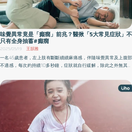
味覺異常竟是「癲癇」前兆？醫揪「5大常見症狀」不
只有全身抽蓄#癲癇
2025/05/19
王韻雅
一名45歲患者，左上肢有斷斷續續麻痛感，伴隨味覺異常及上腹部
不適感，每次約持續10多秒鐘，症狀就自行緩解，除此之外無其他
肢體無力、肢體抽搐等異常。幾個月後，患者因全身抽搐、失去意
識被送到醫院急診，電腦斷層檢查發現右側額、顳葉惡性腫瘤伴隨
腦水腫，醫師診斷為「腦惡性腫瘤併發癲癇」發作，後續進行腦腫
瘤切除及放射治療中。