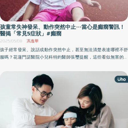
孩童常失神發呆、動作突然中止⋯當心是癲癇警訊！
醫揭「常見5症狀」#癲癇
2025/05/08
馮逸華
孩子經常發呆、說話或動作突然中止，甚至無法清楚表達哪裡不舒
服嗎？花蓮門諾醫院小兒科特約醫師張璽提醒，這些看似無害的症
狀，有可能是小兒癲癇發作，甚至有孩子1年僅發作1、2次，家長很
難及時發現，但要特別留意的是，癲癇的臨床表現不是只有抽搐，
及早掌握5種癲癇發作警訊，發現治療並控制病情，避免長期影響。