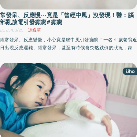
常發呆、反應慢⋯竟是「曾經中風」沒發現！醫：腦
部亂放電引發癲癇#癲癇
2025/03/25
馮逸華
經常發呆、反應變慢，小心竟是腦中風引發癲癇！一名70歲老翁近
日出現反應遲鈍、經常發呆，甚至有時候會突然跌倒的狀況，家屬
發現他經常發呆、反應變慢，甚至有時候會突然跌倒，因此帶他至
醫院進行檢查。經過進一步的電腦斷層掃描（CT）檢查後，醫療團
隊發現老翁左頂葉有曾經發生過腦中風的痕跡，但患者與家屬皆不
清楚其曾經中風的事實。