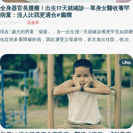
全身器官長腫瘤！出生17天就確診⋯單身女醫收養罕
病童：沒人比我更適合#癲癇
2025/02/10
馮逸華
現在7歲大的男童「柴柴」，在一出生僅17天就確診罹患罕見結節硬
化症與多重障礙疾病，因此遭受父母虐待，多次進出住院，收治他
的中山醫學大學附設醫院新生兒科主任王杏安，在治療過程中被柴
柴的笑容融化，雖單身未婚卻下定決心收養柴柴，歷經3年的繁瑣程
序，終於在去年成為合法母子。