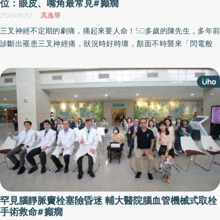
位：眼皮、嘴角最常見#癲癇
2024/11/12
馮逸華
三叉神經不定期的劇痛，痛起來要人命！50多歲的陳先生，多年前
診斷出罹患三叉神經痛，狀況時好時壞，顏面不時襲來「閃電般」
的劇痛或「刀割般」的刺痛，近期發作頻率變密集且週期縮短，嚴
重影響生活品質，直到2個月前至雙和醫院疼痛特別門診就醫，透過
手術治療才明顯緩解困擾許久的顏面劇痛問題。
罕見腦靜脈竇栓塞險昏迷 輔大醫院腦血管機械式取栓
手術救命#癲癇