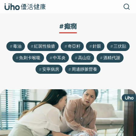
#癲癇
毒油
紅斑性狼瘡
奇亞籽
針眼
三伏貼
魚刺卡喉嚨
中耳炎
高山症
酒精代謝
安寧病房
周邊靜脈營養