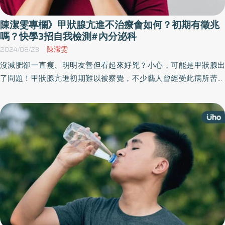
陳潔雯專欄》甲狀腺亢進不治療會如何？初期有徵兆
嗎？快學3招自我檢測#內分泌科
2024/08/23
陳潔雯
沒減肥卻一直瘦、明明友善但看起來好兇？小心，可能是甲狀腺出
了問題！甲狀腺亢進初期難以被察覺，不少藝人曾經受此病所苦，
像是蝴蝶姊姊、李連杰、許富凱等人，往往都是外型、身體機能出
現明顯差異時，驚覺不對勁才就醫。對此，《優活健康網》特邀內
分泌專科醫師陳潔雯撰文，教你正確判斷甲狀腺症狀以及「3招」自
我檢測甲狀腺。