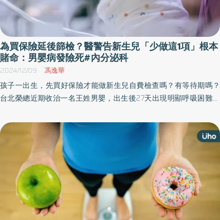
為買保險延後篩檢？醫警告新生兒「少做這1項」根本
賭命：男嬰病發險死#內分泌科
2024/12/09
馮逸華
孩子一出生，先買好保險才能做新生兒自費檢查嗎？有等待期嗎？
台北榮總近期收治一名王姓男嬰，出生後27天出現明顯呼吸困難症
狀，緊急就醫發現心臟肥大、肌肉酵素增高，高度懷疑為龐貝氏
症，需馬上插管治療，醫師詢問後才知道，爸媽原本預計嬰兒滿月
納保後，才進行新生兒篩檢自費項目，僅幾天之差導致王小弟無法
及時篩檢出龐貝氏症，險害孩子一生而悔不當初。