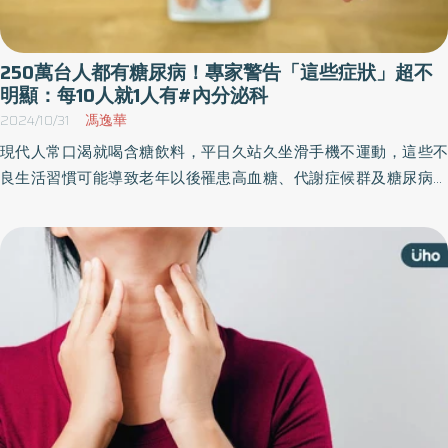
250萬台人都有糖尿病！專家警告「這些症狀」超不
明顯：每10人就1人有#內分泌科
2024/10/31
馮逸華
現代人常口渴就喝含糖飲料，平日久站久坐滑手機不運動，這些不
良生活習慣可能導致老年以後罹患高血糖、代謝症候群及糖尿病。
衛生福利部國民健康署署長吳昭軍示警，罹患糖尿病的高風險因子
除了遺傳之外，不正確的飲食習慣、作息是主因，據統計，目前成
年人每10人就有1人罹患糖尿病，且糖友之中高達半數為65歲以上老
人，年齡越高糖尿病的盛行率也越高。