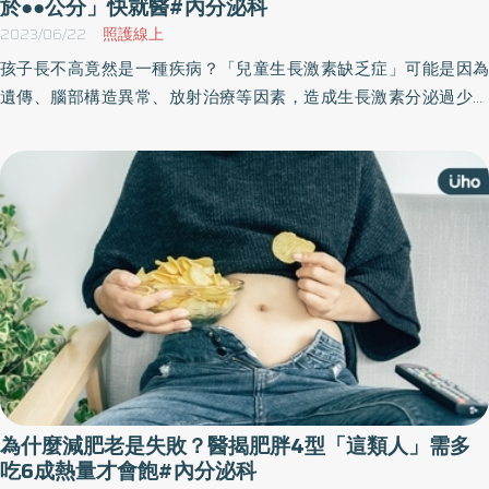
於●●公分」快就醫#內分泌科
2023/06/22
照護線上
孩子長不高竟然是一種疾病？「兒童生長激素缺乏症」可能是因為
遺傳、腦部構造異常、放射治療等因素，造成生長激素分泌過少。
此外，生長激素治療的成效與生長板有關，等到生長板完全癒合
後，便無法繼續長高。對此，醫師建議，如果家長發現孩子的身高
比同年齡小朋友矮小，一定要盡快至診間評估。
為什麼減肥老是失敗？醫揭肥胖4型「這類人」需多
吃6成熱量才會飽#內分泌科