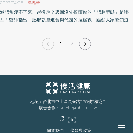
2023/04/26
馮逸華
減肥常瘦不下來、易復胖？恐因沒先搞懂你的「肥胖型態」是哪一
型！醫師指出，肥胖就是進食與代謝的拉鋸戰，雖然大家都知道，
熱量消耗大於攝取就能瘦身，但卻不一定瞭解自己進食行為及能量
消耗的類型，反致錯誤減肥甚至傷害身體健康。想要有效減肥，快
看以下「4種減肥型態」你是哪一型？醫師親自解答！
1
2
地址：台北市中山區長春路328號7樓之2
廣告合作：
service@uho.com.tw
Menu
關於我們
條款與政策