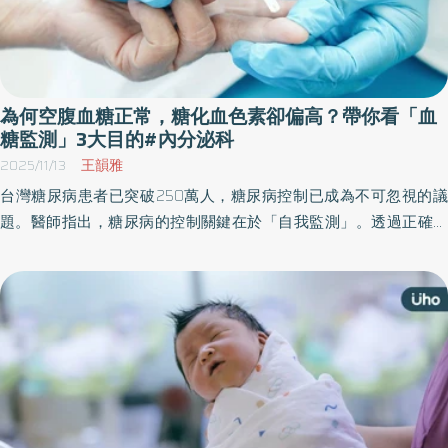
為何空腹血糖正常，糖化血色素卻偏高？帶你看「血
糖監測」3大目的#內分泌科
2025/11/13
王韻雅
台灣糖尿病患者已突破250萬人，糖尿病控制已成為不可忽視的議
題。醫師指出，糖尿病的控制關鍵在於「自我監測」。透過正確量
測空腹血糖、飯後血糖與糖化血色素，並善用現代血糖監測工具，
病人能即時掌握血糖變化、降低併發症風險，讓糖尿病照護更精
準、更安心。