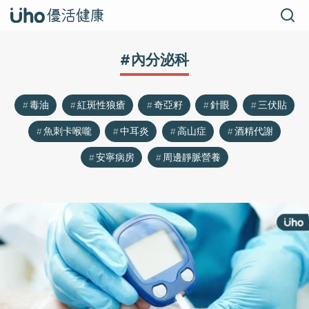
#內分泌科
毒油
紅斑性狼瘡
奇亞籽
針眼
三伏貼
魚刺卡喉嚨
中耳炎
高山症
酒精代謝
安寧病房
周邊靜脈營養