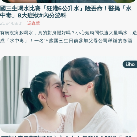
國三生喝水比賽「狂灌6公升水」險丟命！醫揭「水
中毒」8大症狀#內分泌科
2024/03/01
馮逸華
有病沒病多喝水，真的對身體好嗎？小心短時間快速大量喝水，造
成「水中毒」！一名15歲國三生日前參加父母公司舉辦的春酒聚
餐，餐會中的娛興節目舉辦喝水比賽，男孩狂灌約6,000毫升的茶
水，最終獲得6,000元獎金，當天晚上回家後出現頭暈、嘔吐、抽搐
症狀，送至急診時已意識模糊。但所幸搶救得宜，轉至加護病房治
療後才化險為夷，並未對腦部造成永久性傷害。