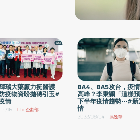
輝瑞大藥廠力挺醫護
BA4、BA5攻台，疫
防疫物資盼拋磚引玉#
高峰？李秉穎「這樣預
疫情
下半年疫情趨勢⋯#新
情
09/16
Uho企劃部
2022/08/04
馮逸華