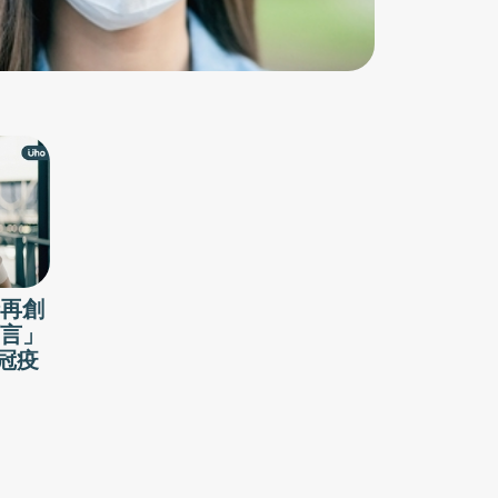
情再創
言」
冠疫