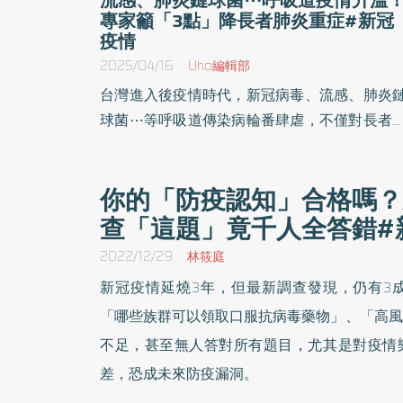
專家籲「3點」降長者肺炎重症#新冠
疫情
2025/04/16
Uho編輯部
台灣進入後疫情時代，新冠病毒、流感、肺炎
球菌⋯等呼吸道傳染病輪番肆虐，不僅對長者
康構成重大威脅，也造成醫療資源龐大壓力。
灣活力老化推展協會16日與立法委員、專家共
你的「防疫認知」合格嗎？
召開記者會，呼籲應建立完善分級醫療，強化
查「這題」竟千人全答錯#
層診所篩檢與輕症照護能力，降低長輩肺炎重
風險。
2022/12/29
林筱庭
新冠疫情延燒3年，但最新調查發現，仍有3
「哪些族群可以領取口服抗病毒藥物」、「高風
不足，甚至無人答對所有題目，尤其是對疫情
差，恐成未來防疫漏洞。