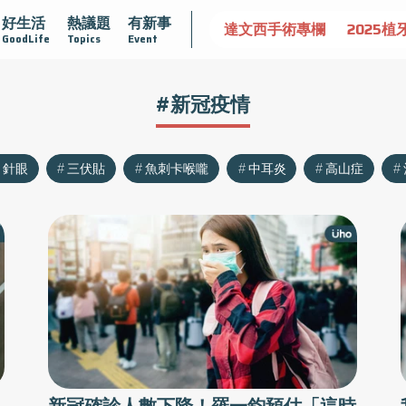
好生活
熱議題
有新事
認識攝護腺肥大
守護骨骼健康
達文西手術專欄
2025植
GoodLife
Topics
Event
#新冠疫情
針眼
三伏貼
魚刺卡喉嚨
中耳炎
高山症
！
新冠確診人數下降！羅一鈞預估「這時