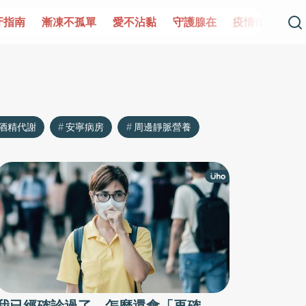
牙指南
漸凍不孤單
愛不沾黏
守護腺在
疫情保衛戰
酒精代謝
安寧病房
周邊靜脈營養
我已經確診過了，怎麼還會「再確