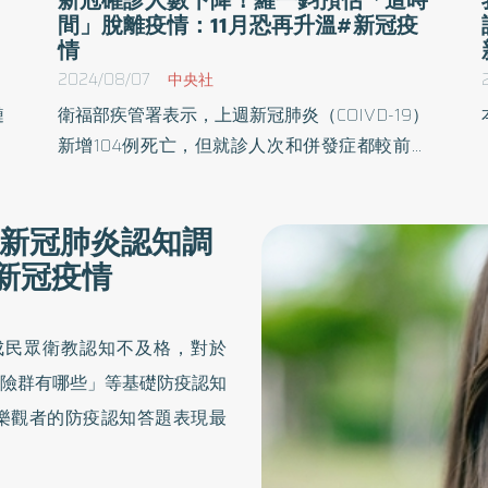
間」脫離疫情：11月恐再升溫#新冠疫
情
2024/08/07
中央社
鏈
衛福部疾管署表示，上週新冠肺炎（COIVD-19）
健
新增104例死亡，但就診人次和併發症都較前週
台
降20%～30%，整體呈持續下降趨勢；對此，發
同
言人羅一鈞預估，最快27日可宣布此波疫情結
新冠肺炎認知調
基
束，到11月底後才會再升，加上2024年COVID-
新冠疫情
症
19疫苗提前至10月開打，盼可延遲秋冬疫情。
成民眾衛教認知不及格，對於
險群有哪些」等基礎防疫認知
樂觀者的防疫認知答題表現最