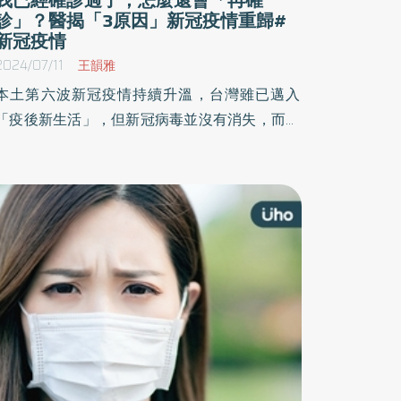
診」？醫揭「3原因」新冠疫情重歸#
新冠疫情
2024/07/11
王韻雅
本土第六波新冠疫情持續升溫，台灣雖已邁入
「疫後新生活」，但新冠病毒並沒有消失，而是
出現突變。因此，過去施打的疫苗抗體無法再發
揮保護力，曾確診者也對突變後的病毒株沒有抵
抗力。醫師呼籲，新病毒傳染力變強，曾經確診
過的人也是沒有抵抗力的，還是要落實戴口罩、
勤洗手的習慣。