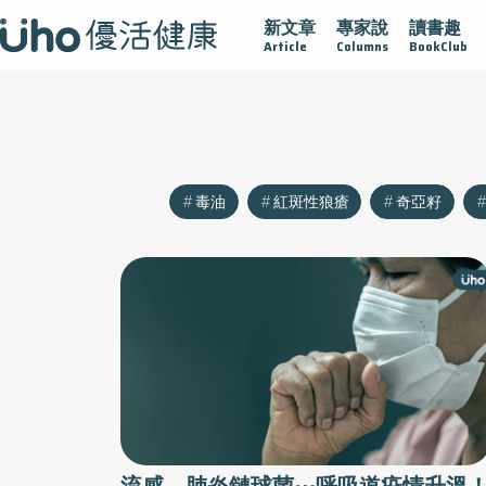
新文章
專家說
讀書趣
沾黏
守護腺在
疫情保衛戰
再生醫學
愛的未來視
Article
Columns
BookClub
毒油
紅斑性狼瘡
奇亞籽
流感、肺炎鏈球菌⋯呼吸道疫情升溫