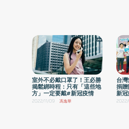
室外不必戴口罩了！王必勝
台灣
揭鬆綁時程：只有「這些地
捐贈
方」一定要戴#新冠疫情
新冠
2022/11/09
馮逸華
2022/