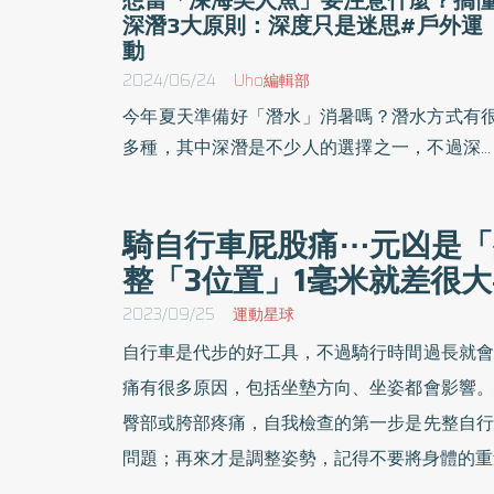
深潛3大原則：深度只是迷思#戶外運
動
2024/06/24
Uho編輯部
今年夏天準備好「潛水」消暑嗎？潛水方式有
多種，其中深潛是不少人的選擇之一，不過深
需要注意的細節有很多。深台灣潛水執行長陳
恩於《藍色學院》一書中，介紹潛水的相關
騎自行車屁股痛⋯元凶是「
識，包括怎麼玩潛水最安全好玩？需要哪些裝
整「3位置」1毫米就差很
與知識？幫助讀者了解潛水的樂趣。以下為原
摘文：
2023/09/25
運動星球
自行車是代步的好工具，不過騎行時間過長就會
痛有很多原因，包括坐墊方向、坐姿都會影響。
臀部或胯部疼痛，自我檢查的第一步是先整自行
問題；再來才是調整姿勢，記得不要將身體的重