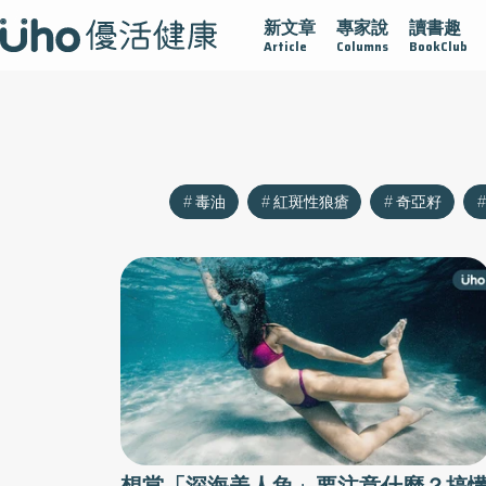
新文章
專家說
讀書趣
沾黏
守護腺在
疫情保衛戰
再生醫學
愛的未來視
Article
Columns
BookClub
毒油
紅斑性狼瘡
奇亞籽
想當「深海美人魚」要注意什麼？搞