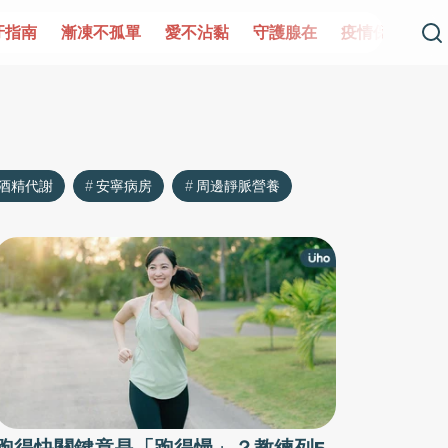
牙指南
漸凍不孤單
愛不沾黏
守護腺在
疫情保衛戰
酒精代謝
安寧病房
周邊靜脈營養
跑得快關鍵竟是「跑得慢」？教練列5