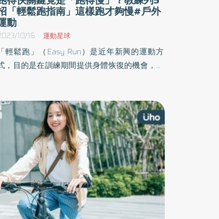
招「輕鬆跑指南」這樣跑才夠慢#戶外
運動
2023/10/16
運動星球
「輕鬆跑」（Easy Run）是近年新興的運動方
式，目的是在訓練期間提供身體恢復的機會，幫
助肌肉放鬆，促進血液循環，同時也有助於增加
基礎耐力，但怎樣才算是輕鬆跑呢？《優活健康
網》特摘此篇「輕鬆跑指南」說明輕鬆跑定義與
跑慢方法，快一起踏上輕鬆跑的旅程吧！