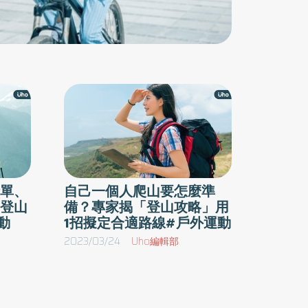
單、
自己一個人爬山要怎麼準
登山
備？專家揭「登山攻略」用
動
1招擬定合適路線#戶外運動
2023/03/24
Uho編輯部