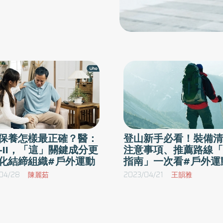
保養怎樣最正確？醫：
登山新手必看！裝備清
C-II，「這」關鍵成分更
注意事項、推薦路線「
化結締組織#戶外運動
指南」一次看#戶外運
04/28
陳麗茹
2023/04/21
王韻雅