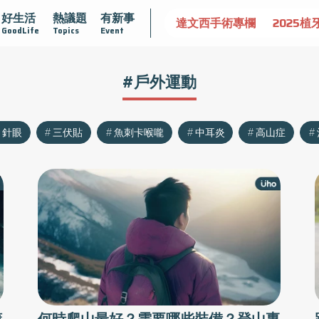
好生活
熱議題
有新事
認識攝護腺肥大
守護骨骼健康
達文西手術專欄
2025植
GoodLife
Topics
Event
#戶外運動
針眼
三伏貼
魚刺卡喉嚨
中耳炎
高山症
懂
何時爬山最好？需要哪些裝備？登山專