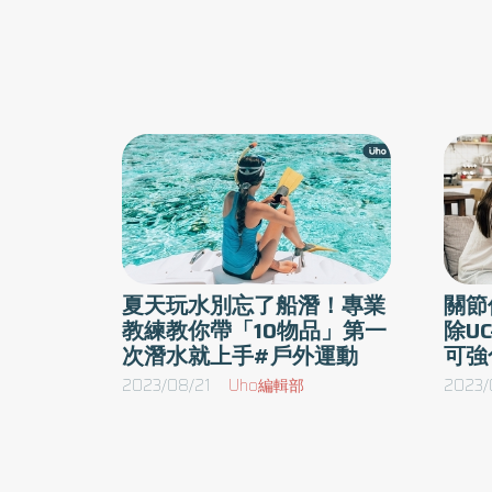
夏天玩水別忘了船潛！專業
關節
教練教你帶「10物品」第一
除U
次潛水就上手#戶外運動
可強
2023/08/21
Uho編輯部
2023/