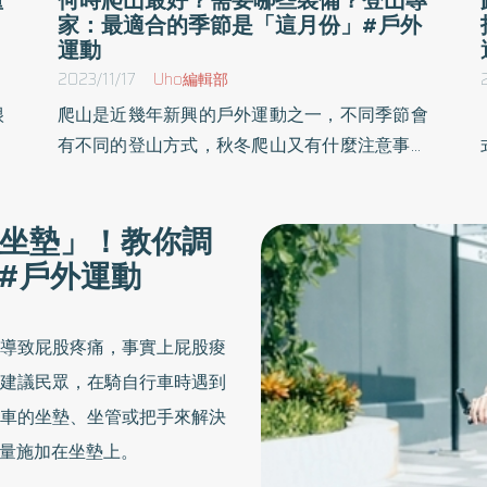
家：最適合的季節是「這月份」#戶外
運動
2023/11/17
Uho編輯部
很
爬山是近幾年新興的戶外運動之一，不同季節會
淺
有不同的登山方式，秋冬爬山又有什麼注意事項
琦
呢？本山岳嚮導協會認證的山岳嚮導木元康晴，
知
偕同6位專科醫師於《山岳醫生告訴你！》一書
坐墊」！教你調
備
中，分享登山會遇到的疑難雜症，包刮高山症、
大#戶外運動
書
體溫過低、凍傷、皮膚問題的預防及處置，以及
登山時需預防及警惕的事項，讓民眾也能安心爬
山。
導致屁股疼痛，事實上屁股痠
建議民眾，在騎自行車時遇到
車的坐墊、坐管或把手來解決
量施加在坐墊上。