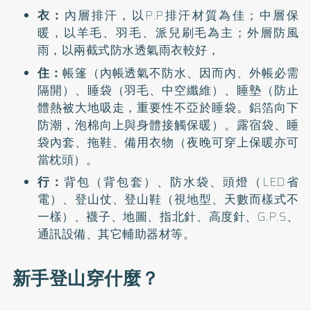
衣：
內層排汗，以P.P排汗材質為佳；中層保
暖，以羊毛、羽毛、派兒刷毛為主；外層防風
雨，以兩截式防水透氣雨衣較好，
住：
帳篷（內帳透氣不防水、因而內、外帳必需
隔開）、睡袋（羽毛、中空纖維）、睡墊（防止
體熱被大地吸走，重要性不亞於睡袋。鋁箔向下
防潮，泡棉向上與身體接觸保暖）。露宿袋、睡
袋內套、拖鞋、備用衣物（夜晚可穿上保暖亦可
當枕頭）。
行：
背包（背包套）、防水袋、頭燈（LED省
電）、登山仗、登山鞋（視地型、天數而樣式不
一樣）、襪子、地圖、指北針、高度針、G.P.S、
通訊設備、其它輔助器材等。
新手登山穿什麼？