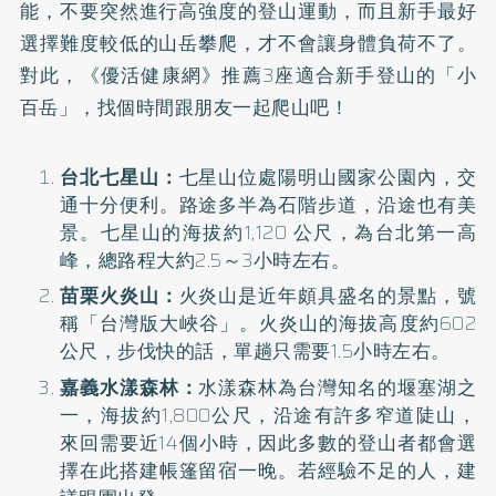
能，不要突然進行高強度的登山運動，而且新手最好
選擇難度較低的山岳攀爬，才不會讓身體負荷不了。
對此，《優活健康網》推薦3座適合新手登山的「小
百岳」，找個時間跟朋友一起爬山吧！
台北七星山：
七星山位處陽明山國家公園內，交
通十分便利。路途多半為石階步道，沿途也有美
景。七星山的海拔約1,120 公尺，為台北第一高
峰，總路程大約2.5～3小時左右。
苗栗火炎山：
火炎山是近年頗具盛名的景點，號
稱「台灣版大峽谷」。火炎山的海拔高度約602
公尺，步伐快的話，單趟只需要1.5小時左右。
嘉義水漾森林：
水漾森林為台灣知名的堰塞湖之
一，海拔約1,800公尺，沿途有許多窄道陡山，
來回需要近14個小時，因此多數的登山者都會選
擇在此搭建帳篷留宿一晚。若經驗不足的人，建