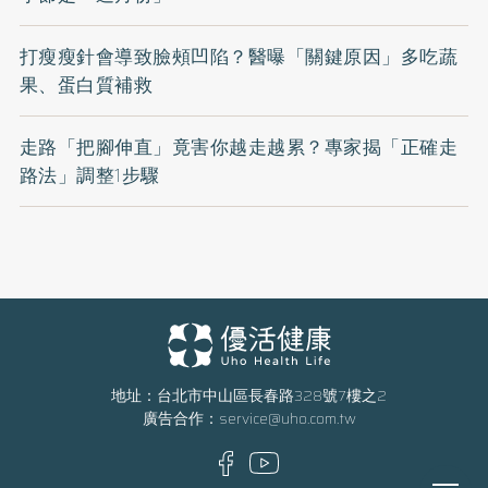
打瘦瘦針會導致臉頰凹陷？醫曝「關鍵原因」多吃蔬
果、蛋白質補救
走路「把腳伸直」竟害你越走越累？專家揭「正確走
路法」調整1步驟
地址：台北市中山區長春路328號7樓之2
廣告合作：
service@uho.com.tw