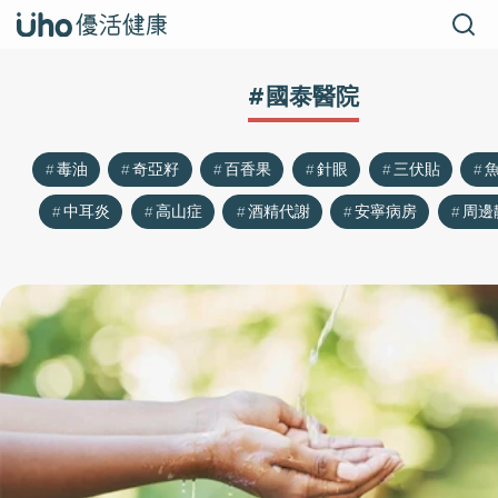
#國泰醫院
毒油
奇亞籽
百香果
針眼
三伏貼
中耳炎
高山症
酒精代謝
安寧病房
周邊