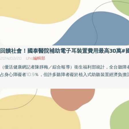
一旦發生髖關節骨折，病患的死亡機率也會提高很多。 高風險族群小心罹患骨鬆不
自知 骨頭看起來僵硬、死板，但其實是一種活的器官，是由蝕骨細胞與成骨細胞產
生動態平衡進而維持骨頭這個重要器官的運作。在年輕及身體健康
平衡可以維持得很好，就不會產生骨質疏鬆的狀況。但當年紀大了
醇、患有免疫疾病、洗腎病患、或停經後女性等，破壞的速度就
度，這樣就會造成骨鬆。「人的骨質大約在30歲時達到高峰，一旦
骨密度只會越來越差。」因此張志儒醫師建議，及早檢測骨密度、
回饋社會！國泰醫院補助電子耳裝置費用最高30萬#
骨質疏鬆相當重要。 張志儒醫師指出，骨鬆起初都沒有明顯症狀，即使身體因骨鬆
2014/02/20
Uho編輯部
而產生腰痠、背痛， 但因病識感不高，民眾常誤認為外傷或勞損引
（優活健康網記者陳靜梅／綜合報導）衛生福利部統計，全台聽障者
人即使知道有骨鬆，也因為衛教觀念不深，不會積極接受治療，常
占身心障礙者10.9％，但許多聽障者礙於植入式助聽裝置經濟負擔
折之後，才驚覺原來骨鬆已經這麼嚴重了。「根據2009年至2013
無聲世界。國泰綜合醫院基於回饋社會的精神，捐助植入式助聽裝
骨折後就醫資料顯示，女性接受骨鬆藥物治療的僅 30%、男性更少只
高可補助30萬元，使聽障者有機會重獲新「聲」。國泰醫院林志明
骨鬆需要治療嗎？張志儒醫師表示，骨鬆病患發生骨折後1年再次骨折
撥醫院基金設立植入式助聽裝置專款補助基金，補助對象不分成人
3，而脊椎壓迫性骨折即使經過灌骨水泥後，1年內發生鄰近
狀況、政府補助等條件補助不等金額，低收入戶最高可補助30萬元
23%4，相當於4個人之中會有1人再次骨折。所以「骨鬆性骨折是
者植入式助聽裝置的經濟負擔，並鼓勵積極接受完善治療，改善人
會侷限在某1個關節骨頭，如果不積極處理骨鬆，全身其他關節骨頭
者重新聽見幸福。傳統式助聽器無效者 醫院補助植入式裝置費用
骨折。」所以，骨鬆性骨折的病患，不能只接受外科治療，更需要
醫師也表示，若聽障朋友對於傳統助聽器，配戴時感到耳朵悶塞不