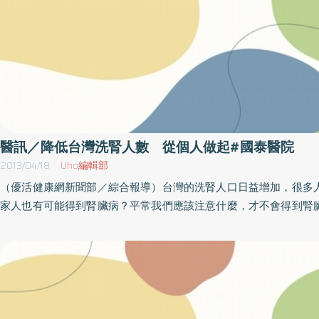
9：00～12：10地點：國泰人壽大樓（台北市仁愛路4段296號
敦化站出口3、國泰醫院公車站牌）B1國際會議廳洽詢：02-3322 62
護師
醫訊／降低台灣洗腎人數 從個人做起#國泰醫院
2013/04/18
Uho編輯部
（優活健康網新聞部／綜合報導）台灣的洗腎人口日益增加，很多
家人也有可能得到腎臟病？平常我們應該注意什麼，才不會得到腎
都必須吃一堆的藥，這樣會不會造成腎臟的負擔呢？到底要怎麼預
臟病呢？有鑑於此，佛光大學、人間文教基金會等單位聯合舉辦「2
富」系列講座／論壇，其中的「現代醫學」專題講座／論壇，此次
灣洗腎人數比率～從個人做起」，將邀請國泰醫院腎臟內科楊垂勳
講，他將分享如何養腎保健，預防洗腎。楊醫師是北醫大醫學院部
臟學會之透析調查委員及雜誌編輯（曾任主編）與透析護理人員評