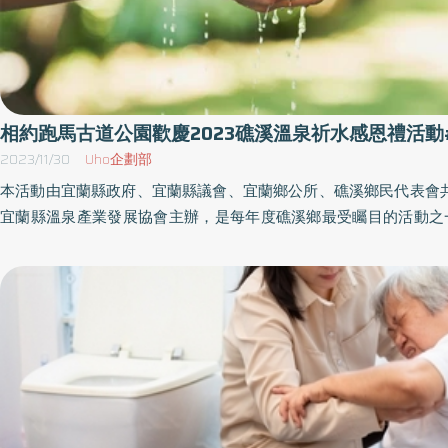
相約跑馬古道公園歡慶2023礁溪溫泉祈水感恩禮活動
2023/11/30
Uho企劃部
本活動由宜蘭縣政府、宜蘭縣議會、宜蘭鄉公所、礁溪鄉民代表會
宜蘭縣溫泉產業發展協會主辦，是每年度礁溪鄉最受矚目的活動之一
已連續第10年舉辦祈水感恩儀式，集結宜蘭溫泉同業者及民眾一起
年活動都引起很大的迴響，已成為礁溪鄉推廣以溫泉會友的重要盛
感謝上天恩賜礁溪溫泉之寶地，活動中水神串飾對這片土地的寵愛
溫泉業者，代代傳承這份恩典，每年12月第一周的星期五隆重登場。 2023礁
泉祈水12月1日登山健行活動正式開跑 今年除祈水感恩禮外，更增加跑馬古道登山
健行活動，邀請全國喜愛登山健行民眾共同參與享受健身樂活的運
祈水活動拉開序幕。 跑馬古道登山健行報名十分踴躍，超過300名民眾參加，以輕
鬆健走的方式展開，不限出發時間自由登山健行，僅須於當天下午4