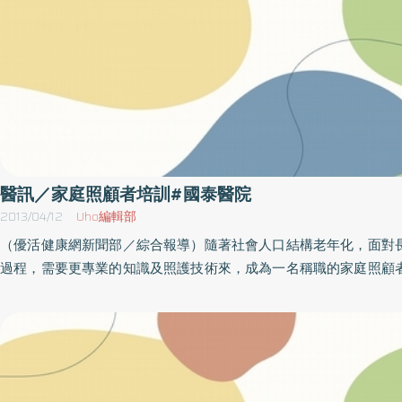
泰醫院腎臟科主任。名額有限，請及早報名，該論壇及講座可登陸
數。活動內容日期時間人員設備項目規則流程名額地點辦法等以主
為準，因此參加本活動前請先洽詢主辦單位再做確認，以免臨時異
請自備喝水容器。名稱：降低台灣洗腎人數比率～從個人做起時間：10
（日）上午10：00～12：00地點：基金會社大（人大）台北分
327號6樓，近台鐵松山車站南出口與捷運後山埤站1號出口）洽詢：
8933轉19或20報名：https://docs.google.com/spreadshee
formkey=dFM3YWhNSGxNcnRPVXZTaW9sdlA2Q0E6MQ#gid=0
醫訊／家庭照顧者培訓#國泰醫院
2013/04/12
Uho編輯部
（優活健康網新聞部／綜合報導）隨著社會人口結構老年化，面對
過程，需要更專業的知識及照護技術來，成為一名稱職的家庭照顧
得更有尊嚴是很重要的。照顧者是人人皆有機會擔任，照顧的感受
面，所以照顧者需要更多社會資源關懷與協助。有鑑於此，國泰醫
照顧者培訓班」，全天課程，附講義，中餐自理，自備水杯。課程
之基本身體清潔，管路、傷口等特殊照護，慢性病患者營養、飲食之
藥指導，翻身、移位、安全保護、褥瘡預防、胸腔物理治療。參加