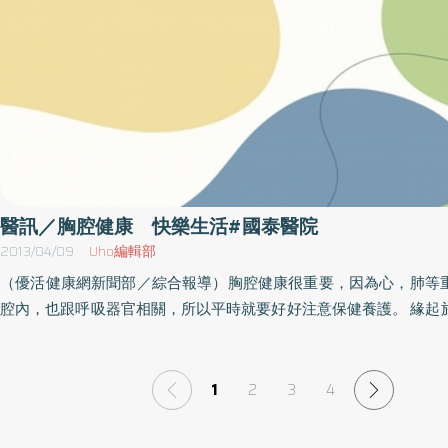
殊管路留置、日常生活須他人部份或完全協助照護的長期慢性病患
事先報名，詳請請
http://www.cgh.org.tw/tw/content/focus/news/2013031501/201
活動內容日期時間人員設備項目規則流程名額地點辦法等以主辦
準，因此參加本活動前請先洽詢主辦單位再做確認，以免臨時異動
自備喝水容器。名稱：家庭照顧者培訓班時間：102年4月13日；（
～下午16：30地點：國泰醫院（台北大安區仁愛路4段280號；捷
站出口3往明耀百貨方向前進再轉入忠孝東路216巷）3樓第3會議室51
2708 2121轉3956或3931-6護理部郭小姐
醫訊／胸腔健康 快樂生活#國泰醫院
2013/04/09
Uho編輯部
（優活健康網新聞部／綜合報導）胸腔健康很重要，因為心，肺等
腔內，也跟呼吸器官相關，所以平時就要好好注意保健養護。 緣起
教基金會特主辦「胸腔健康‧快樂生活」講座，邀請國泰醫院胸腔外
師主講。活動內容日期時間人員設備項目規則流程地點辦法以主辦
準，因此參加本活動前請先洽詢主辦單位再做確認，以免臨時異動
1
2
3
4
自備喝水容器。 名稱：胸腔健康‧快樂生活時間：102年4月14日（日
～12：00地點：中正紀念堂演講廳（台北中山南路21號）洽詢：02-23