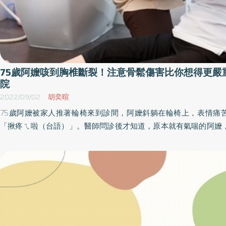
折返點蓋好戳章後，並於下午5點20分前抵達終點跑馬古道公園報
點30分的祈水感恩禮活動，活動現場超過約500人參與熱鬧非凡。 本活動設置豐富
摸彩獎品、獎金，有TOYO還原水素水生成器、Apple Watch Serie
礁溪溫泉住宿券、健康陽傘、Apple HomePod mini揚聲器、光
獎等，總獎項高達12萬餘元，讓所有參與活動的民眾都能盡興，現
分享健康新知與產品供民眾參觀選擇外，特別邀請物理治療師簡文
75歲阿嬤咳到胸椎斷裂！注意骨鬆傷害比你想得更嚴
健科主任 陳文玲醫師現場提供健康衛教，為民眾的健康把關，同時
院
溫泉之最，使身心靈舒暢充滿活力，讓礁溪成為最美麗的健康城市
2022/09/02
胡奕暄
滿載。 為打造礁溪鄉成為全國最好最棒最優質的溫泉健康城市，縣府致力宣導改善
75歲阿嬤被家人推著輪椅來到診間，阿嬤斜躺在輪椅上，表情痛
各項溫泉業設施及推動各項溫泉活動，12月2日持續規劃辦理礁
「揪疼ㄟ啦（台語）」。醫師問診後才知道，原本就有氣喘的阿嬤
動，未來持續努力進行相關修繕及優化工程，完善礁溪溫泉業者硬
質疏鬆症但沒積極治療，前兩天因為咳嗽過於激烈，竟然咳到胸椎骨折！ 國
導，名符其實的最健康城市，歡迎民眾共襄盛舉榮耀礁溪。
醫院外科部部副主任暨神經外科主任張志儒感嘆：「民眾對骨質疏
弱，其實它是很容易被輕忽的疾病，是個嚴重的公共衛生課題。」
導致的骨折事件是很嚴重的，很容易造成脊椎骨折或髖關節骨折，
身遺憾。 根據中華民國骨質疏鬆症學會所提供的[2021年台灣成人骨質疏鬆症防治
之共識與指引]資料顯示，於2009年發生髖關節骨折的病患，1年
11.2%（標準死亡率為 2.8%）、男性為 18%（標準死亡率為3.6