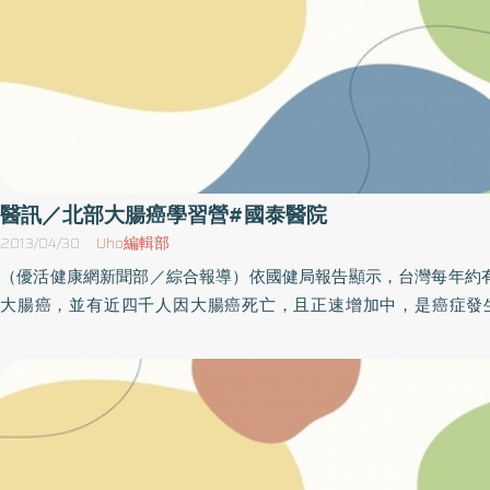
新知、學習包粽子的技藝及關懷長者。大安區健康服務中心李碧慧
應高齡化社會及關懷長者身心需求，積極營造社區居民健康生活型態，
份起每週六於台北真理堂1樓，辦理健康講座推廣銀髮族健康吃、快
症篩檢等課程。並且邀請營養師、體能訓練老師、心理諮商師及
家，指導參加的長者「活到老 動到老」的生活技能與健康知識，以
活品質、提供心理支持。透過每週聚會活動，適時提供長者關懷服
互動的機會，並為長者的日常生活安全把關。藉由這次活動，營養
粽係使用天然、安全食材染色，讓粽子色彩優、外皮有味道，選用
醫訊／北部大腸癌學習營#國泰醫院
瘦肉替代五花肉，減少飽和脂肪酸，也減少調味料的使用，1顆熱量為
2013/04/30
Uho編輯部
外南瓜豆包粽，選用薏仁、蕎麥、胚芽米等全穀類，減少糯米的使
（優活健康網新聞部／綜合報導）依國健局報告顯示，台灣每年約
穀物，減少內餡的調味。內餡以滷方式製成，減少油脂。另用熟地
大腸癌，並有近四千人因大腸癌死亡，且正速增加中，是癌症發
使用。餡料為豆包、瘦肉，減少膽固醇及飽和脂肪。使用菇類讓口
名。有鑑於此，癌症希望基金會與國泰醫院地舉辦「北區大腸癌學
份量，1顆熱量僅為247大卡。除了讓社區充分享受過節歡樂氣氛外
泰醫院大腸直腸外科張世昌主任及腸癌個案管理師蔡佩君護理師主
媽精心規劃於活動中教導年輕一代包粽子的技藝傳承，讓參與活動
介紹及治療趨勢」、「大腸直腸癌護理照護」，參加對象為大腸癌
包粽子並帶回家食用。每逢佳節倍思親，為了照顧轄區的獨居長者
先報名，活動內容日期時間人員設備項目規則流程名額地點辦法等
家裡，齊聚一堂，活動現場由晚輩們贈送養生粽給現場長輩，讓長
訊息為準，因此參加本活動前請先洽詢主辦單位再做確認，以免臨
及融入社區活動的樂趣，增強其社會互動，傳遞社會關懷之情。
當天請自備喝水容器。名稱：北區大腸癌學習營時間：102年5月