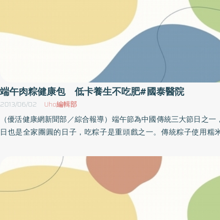
幫助保護骨頭。 骨鬆治療愈發進步，提早保護以防憾事發生 骨鬆的治療越來越進步
仍差者，就適用植入式助聽裝置，如人工電子耳、中耳植入器、
且日趨多元，臨床上治療藥物主要分為兩大類：減少骨質 流失藥物
等，醫師將評估患者病況及條件，建議合適的植入式助聽裝置。
藥物，「減少骨質流失的抗骨鬆藥物，目的是讓骨質流失的速度變
被動性治療；而積極性的治療就是促進骨質生成的抗骨鬆藥 物，
長。」張志儒醫師說，臨床上會依據病患的狀況選擇適合的 藥物使
下，開源節流的方式，以提升骨密度並降低骨折風險。 依據2020美國臨床內分泌
醫學會骨質疏鬆症治療指引，定義有以下情況的人為極高骨鬆骨折
端午肉粽健康包 低卡養生不吃肥#國泰醫院
些病人是：骨密度T值非常低（小於-3）、接受過骨鬆藥物治療仍
有近12個月內發生骨鬆性骨折，或有多發性骨鬆性骨折等；另外有
2013/06/02
Uho編輯部
服用骨骼損傷藥物(如類固醇)，或者有骨折風險極高的病人 (FRAX:
（優活健康網新聞部／綜合報導）端午節為中國傳統三大節日之一
>30%，髖關節骨折>4.5%)， 跌倒風險高或有傷害性跌倒病史者，
日也是全家團圓的日子，吃粽子是重頭戲之一。傳統粽子使用糯
應優先使用促進骨質生成的骨鬆藥物，並依照醫囑積極治療。「民
易，餡料常見五花肉、蛋黃，且經過油炒，也缺乏蔬菜攝取。台北
症有正確的認知，積極治療，就可以免除日後因骨鬆 而造成骨折，
務中心結合國泰綜合醫院營養師，推動健康飲食觀念的同時，在端
的危機，也可以減輕公共衛生的負擔」 張志儒醫師也提醒，任何用藥都有其適應症
計2款養生、低卡適合長輩及全家食用粽子，希望民眾快樂過節也
及使用方式，「有些藥物一旦停藥，身體就會回到原本骨質快速流
區健康服務中心與國泰綜合醫院營養部門合作，教民眾製作養生、
有時會讓骨質鬆的情況變得更加嚴重」，因此病患務必遵從醫囑、
全家食用的養生健康粽，由大學里社區媽媽教導年輕一代包粽子傳
用藥，才能提升骨密度進而降低骨折風險， 維持身體的健康。
代進行互動，並邀請獨居與家中長輩走出家裡，齊聚一堂慶端午，