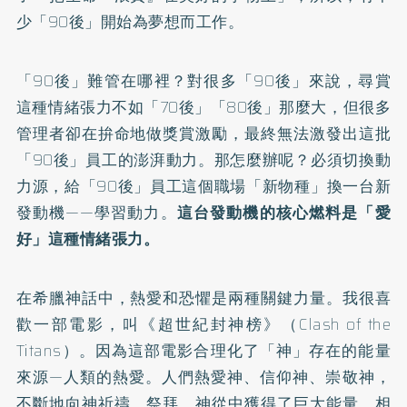
少「90後」開始為夢想而工作。
「90後」難管在哪裡？對很多「90後」來說，尋賞
這種情緒張力不如「70後」「80後」那麼大，但很多
管理者卻在拚命地做獎賞激勵，最終無法激發出這批
「90後」員工的澎湃動力。那怎麼辦呢？必須切換動
力源，給「90後」員工這個職場「新物種」換一台新
發動機——學習動力。
這台發動機的核心燃料是「愛
好」這種情緒張力。
在希臘神話中，熱愛和恐懼是兩種關鍵力量。我很喜
歡一部電影，叫《超世紀封神榜》（Clash of the
Titans）。因為這部電影合理化了「神」存在的能量
來源—人類的熱愛。人們熱愛神、信仰神、崇敬神，
不斷地向神祈禱、祭拜，神從中獲得了巨大能量。相