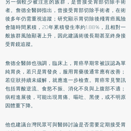
另一個較少被注意的族群，是曾接受胃部切除手術
者。詹德全醫師指出，曾接受胃部切除手術者，在術
後多年仍需重視追蹤；研究顯示胃切除後殘胃癌風險
會隨時間累積，20年累積發生率約1.88%，且相對一
般族群風險顯著上升，因此建議術後長期甚至終身接
受胃鏡追蹤。
詹德全醫師也強調，臨床上，胃癌早期常被誤認為單
純胃炎，若只是胃發炎，服用胃藥後通常應有改善；
若症狀持續未緩解，就應進一步檢查。胃癌常見警訊
包括胃酸逆流、食慾不振、消化不良與上腹部不適；
病程進展後，可能出現胃痛、嘔吐、黑便，或不明原
因體重下降。
他也建議台灣民眾可與醫師討論是否需要定期接受胃