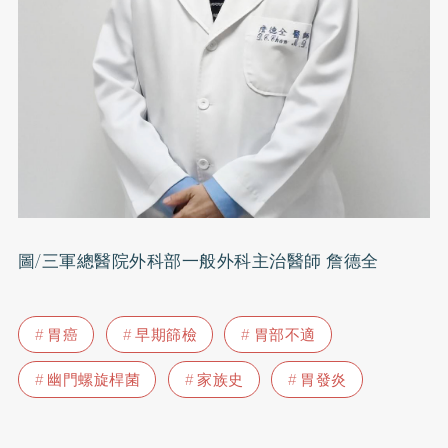
圖/三軍總醫院外科部一般外科主治醫師 詹德全
胃癌
早期篩檢
胃部不適
幽門螺旋桿菌
家族史
胃發炎