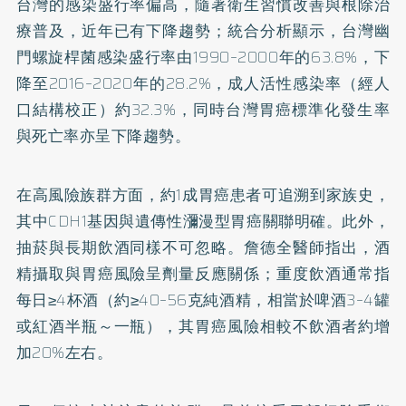
台灣的感染盛行率偏高，隨著衛生習慣改善與根除治
療普及，近年已有下降趨勢；統合分析顯示，台灣幽
門螺旋桿菌感染盛行率由1990–2000年的63.8%，下
降至2016–2020年的28.2%，成人活性感染率（經人
口結構校正）約32.3%，同時台灣胃癌標準化發生率
與死亡率亦呈下降趨勢。
在高風險族群方面，約1成胃癌患者可追溯到家族史，
其中CDH1基因與遺傳性瀰漫型胃癌關聯明確。此外，
抽菸與長期飲酒同樣不可忽略。詹德全醫師指出，酒
精攝取與胃癌風險呈劑量反應關係；重度飲酒通常指
每日≥4杯酒（約≥40–56克純酒精，相當於啤酒3–4罐
或紅酒半瓶～一瓶），其胃癌風險相較不飲酒者約增
加20%左右。