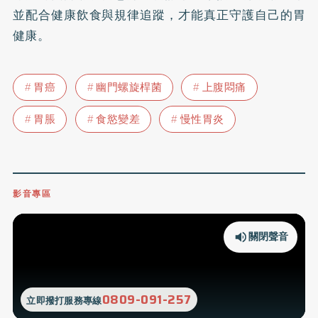
並配合健康飲食與規律追蹤，才能真正守護自己的胃
健康。
胃癌
幽門螺旋桿菌
上腹悶痛
胃脹
食慾變差
慢性胃炎
影音專區
關閉聲音
0809-091-257
立即撥打服務專線