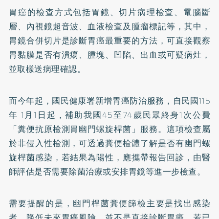
胃癌的檢查方式包括胃鏡、切片病理檢查、電腦斷
層、內視鏡超音波、血液檢查及腫瘤標記等，其中，
胃鏡合併切片是診斷胃癌最重要的方法，可直接觀察
胃黏膜是否有潰瘍、腫塊、凹陷、出血或可疑病灶，
並取樣送病理確認。
而今年起，國民健康署新增胃癌防治服務，自民國115
年 1月1日起，補助我國45至74歲民眾終身1次公費
「糞便抗原檢測胃幽門螺旋桿菌」服務。這項檢查屬
於非侵入性檢測，可透過糞便檢體了解是否有幽門螺
旋桿菌感染，若結果為陽性，應攜帶報告回診，由醫
師評估是否需要除菌治療或安排胃鏡等進一步檢查。
需要提醒的是，幽門桿菌糞便篩檢主要是找出感染
者、降低未來胃癌風險，並不是直接診斷胃癌，若已