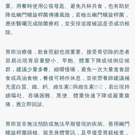
重。用餐時使用公筷母匙、避免共杯共食，也有助於
降低幽門螺旋桿菌傳播風險，若檢出幽門螺旋桿菌，
應依醫囑完成除菌療程，並安排追蹤確認是否成功根
除。
胃癌治療後，飲食照顧也很重要。接受胃切除的患者
容易出現胃容量變小、早飽、體重下降或傾倒症候
群，建議少量多餐、細嚼慢嚥，避免一次大量進食甜
食或高油食物，餐後可稍作休息，並依營養師建議補
充蛋白質、鐵、鈣、維生素D與維生素B12，若出現持
續嘔吐、吞嚥困難、黑便、體重快速下降或嚴重腹
痛，應立即回診。
胃癌並非無法預防或無法早期發現的疾病。善用幽門
螺旋桿菌篩檢、留意身體警訊，及早接受胃鏡檢查，