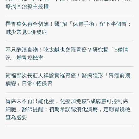
療找回治療主控權
罹胃癌免再全切除！醫1招「保胃手術」留下半個胃：
減少常見6併發症
不只醃漬食物！吃太鹹也會罹胃癌？研究揭「3種情
況」增胃癌機率
衛福部次長莊人祥證實罹胃癌！醫揭隱形「胃癌前期
病變」日常4招保胃
胃癌末不再只能化療，化療加免疫5成病患可控制癌
細胞，醫師提醒：初期常誤認消化潰瘍，定期胃鏡檢
查為必要