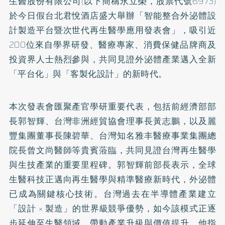
生醫股份有限公司(以下簡稱永立榮，股票代號6973)
於今日假台北君悅酒店盛大舉辦「智能整合外泌體設
計製造平台暨次世代再生醫學應用發表會」，吸引近
200位來自學界研發、醫療專家、消費保健品牌商及
投資界人士熱烈參與，共同見證外泌體產業邁入全新
「平台化」與「客製化設計」的新時代。
本次發表會匯聚產官學研重要代表，包括前經濟部部
長郭智輝、台灣非洲經貿協會理事長黃志鵬，以及麗
豐集團董事長陳碧華、台灣知名雅丰醫療事業集團總
院長曾文尚醫師等貴賓蒞臨，共同見證台灣再生醫學
與生技產業的重要里程碑。郭智輝前部長表示，全球
生醫科技正邁向再生醫學與精準醫療新時代，外泌體
已成為關鍵核心技術。台灣過去在半導體產業建立
「設計 × 製造」的世界級競爭優勢，如今該模式正逐
步延伸至生醫領域，帶動產業升級與價值提升。他指