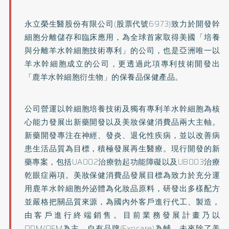
永立榮生醫股份有限公司(股票代號6973)致力於開發幹
細胞分離儲存和臨床應用，為全球首家取得美國「培養
與分離羊水幹細胞技術專利」的公司，也是亞洲唯一以
羊水幹細胞成立的公司，更透過此項專利技術開發出
「鹿羊水幹細胞衍生物」的保養品保健產品。
公司營運以幹細胞培養技術及獨有專利羊水幹細胞為核
心能力發展出新藥開發以及美妝保健消費品兩大主軸。
新藥開發專注在神經、發炎、退化性疾病，並以改善病
患生活品質為目標，積極發展再生醫療。現行開發的新
藥專案，包括UA002治療勃起功能障礙以及UB003治療
乾眼症兩項。美妝保健消費品發展目標為致力於充分運
用鹿羊水幹細胞外泌體為化妝品原料，研發出多樣配方
並嚴格把關品質來源，為國內外客戶進行代工、製造，
由客戶進行終端銷售。目前業務發展計畫乃以
ODM/OEM為主，自有品牌(Exocare)為輔。未來除了美