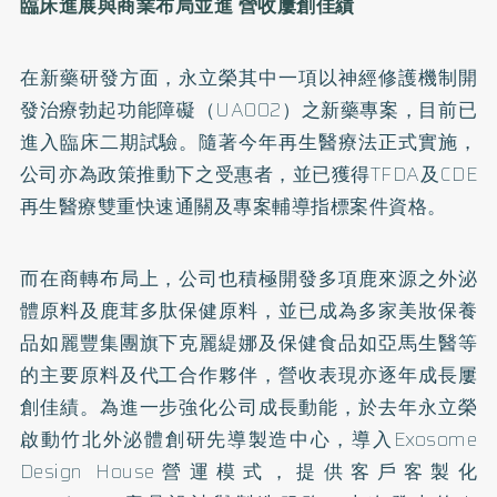
臨床進展與商業布局並進
營收屢創佳績
在新藥研發方面，永立榮其中一項以神經修護機制開
發治療勃起功能障礙（UA002）之新藥專案，目前已
進入臨床二期試驗。隨著今年再生醫療法正式實施，
公司亦為政策推動下之受惠者，並已獲得TFDA及CDE
再生醫療雙重快速通關及專案輔導指標案件資格。
而在商轉布局上，公司也積極開發多項鹿來源之外泌
體原料及鹿茸多肽保健原料，並已成為多家美妝保養
品如麗豐集團旗下克麗緹娜及保健食品如亞馬生醫等
的主要原料及代工合作夥伴，營收表現亦逐年成長屢
創佳績。為進一步強化公司成長動能，於去年永立榮
啟動竹北外泌體創研先導製造中心，導入Exosome
Design House營運模式，提供客戶客製化