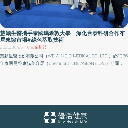
慧穎生醫攜手泰國瑪希敦大學 深化台泰科研合作布
局東協市場#綠色萃取技術
2026/06/26
Uho企劃部
慧穎生醫股份有限公司（WE-WIN BIO-MEDICAL CO., LTD.）於2026
年泰國曼谷東協美容展（Cosmoprof CBE ASEAN 2026）期間，與
泰國瑪希敦大學藥學院正式簽署合作備忘錄（MOU），整合植物生
技研發能量與在地生產資源，深化台泰科研合作，並以泰國為重要
據點，布局東協美妝與個人護理市場。 簽約儀式於詩麗吉王后國家
會議中心舉行，由財團法人金屬工業研究發展中心代表團共同見
證，象徵台泰雙方深化科研合作，並為技術交流、產業鏈結及東協
市場布局奠定基礎。 隨著東協美容與個人護理市場持續成長，泰國
已成為東南亞重要的美容產品研發與製造中心。根據市場研究資
料，泰國化妝品市場規模預估將由2024年約56億美元成長至2032