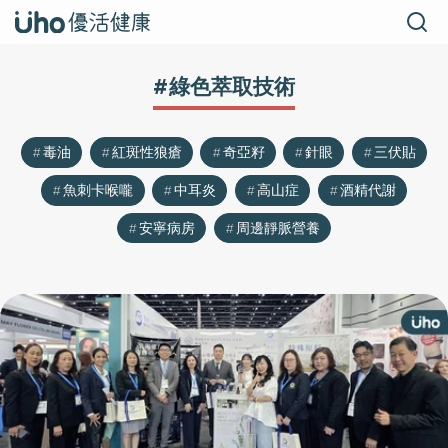
#綠色萃取技術
毒油
紅斑性狼瘡
奇亞籽
針眼
三伏貼
魚刺卡喉嚨
中耳炎
高山症
酒精代謝
安寧病房
周邊靜脈營養