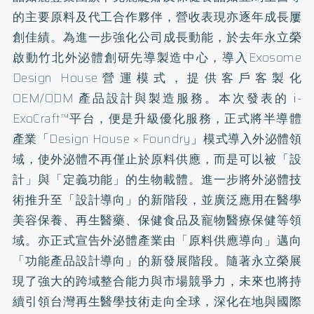
的主要原料及代工合作夥伴，營收表現亦逐年成長屢
創佳績。為進一步強化公司成長動能，於去年永立榮
啟動竹北外泌體創研先導製造中心，導入Exosome
Design House營運模式，提供客戶客製化
OEM/ODM 產品設計與製造服務。本次發表的 i-
ExoCraft™平台，便是升級優化服務，正式將半導體
產業「Design House × Foundry」模式導入外泌體領
域，使外泌體不再僅止於原料供應，而是可以被「設
計」與「定義功能」的生物載體。進一步將外泌體技
術推升至「設計導向」的新階段，並廣泛應用在醫學
美容保養、再生醫藥、保健食品及寵物醫療保健等領
域。亦正式宣告外泌體產業由「原料供應導向」邁向
「功能產品設計導向」的新發展階段。隨著永立榮展
現了強大的跨域整合能力與市場競爭力，未來也將持
續引領台灣再生醫學技術走向全球，深化在地與國際