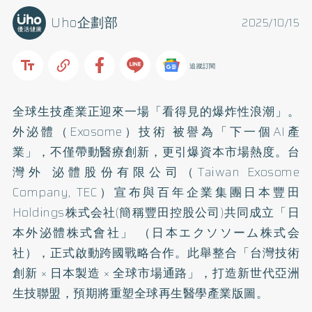
Uho企劃部
2025/10/15
追蹤訂閱
全球生技產業正迎來一場「看得見的爆炸性浪潮」。
外泌體（Exosome）技術 被譽為「下一個AI產
業」，不僅帶動醫療創新，更引爆資本市場熱度。台
灣外 泌體股份有限公司（Taiwan Exosome
Company, TEC）宣布與百年企業集團日本豐田
Holdings株式会社(簡稱豐田控股公司)共同成立「日
本外泌體株式會社」 （日本エクソソーム株式会
社），正式啟動跨國戰略合作。此舉整合「台灣技術
創新 × 日本製造 × 全球市場通路」，打造新世代亞洲
生技聯盟，預期將重塑全球再生醫學產業版圖。