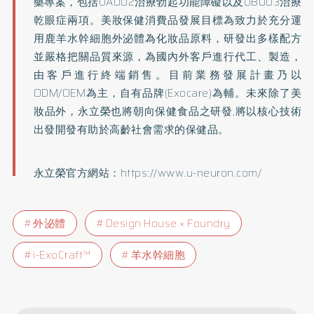
藥專案，包括UA002治療勃起功能障礙以及UB003治療
乾眼症兩項。美妝保健消費品發展目標為致力於充分運
用鹿羊水幹細胞外泌體為化妝品原料，研發出多樣配方
並嚴格把關品質來源，為國內外客戶進行代工、製造，
由客戶進行終端銷售。目前業務發展計畫乃以
ODM/OEM為主，自有品牌(Exocare)為輔。未來除了美
妝品外，永立榮也將朝向保健食品之研發,將以核心技術
出發開發有助於高齡社會需求的保健品。
永立榮官方網站：
https://www.u-neuron.com/
外泌體
Design House × Foundry
i-ExoCraft™
羊水幹細胞