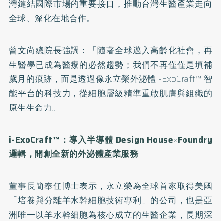
灣鏈結國際市場的重要接口，推動台灣生醫產業走向
全球、深化在地合作。
曾文尚總院長強調：「隨著全球邁入高齡化社會，再
生醫學已成為醫療的必然趨勢；我們不再僅僅是填補
歲月的痕跡，而是透過像永立榮外泌體i-ExoCraft™ 智
能平台的科技力，從細胞層級精準重啟肌膚與組織的
原生生命力。」
i-ExoCraft™
：導入半導體
Design House
×
Foundry
邏輯，開創全新的外泌體產業服務
董事長簡奉任博士表示，永立榮為全球首家取得美國
「培養與分離羊水幹細胞技術專利」的公司，也是亞
洲唯一以羊水幹細胞為核心成立的生醫企業，長期深