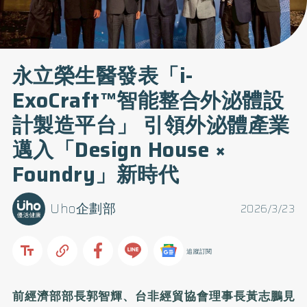
永立榮生醫發表「i-
ExoCraft™智能整合外泌體設
計製造平台」 引領外泌體產業
邁入「Design House ×
Foundry」新時代
Uho企劃部
2026/3/23
追蹤訂閱
前經濟部部長郭智輝、台非經貿協會理事長黃志鵬見