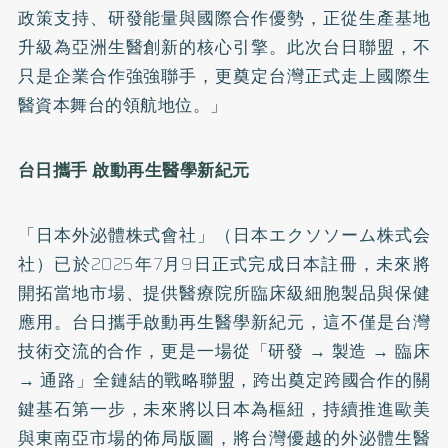
政策支持、研發能量與國際合作優勢，正從生產基地
升級為亞洲生醫創新的核心引擎。此次台日聯盟，不
只是企業合作強強聯手，更奠定台灣正式走上國際生
醫資本舞台的領航地位。」
台日攜手 啟動再生醫學新紀元
「日本外泌體株式會社」（日本エクソソーム株式会
社）已於2025年7月9日正式完成日本註冊，未來將
開拓當地市場、提供醫療院所臨床級細胞製品與保健
應用。台日攜手啟動再生醫學新紀元，這不僅是台灣
技術交流的合作，更是一場從「研發 → 製造 → 臨床
→ 通路」全鏈結的戰略聯盟，跨出奠定跨國合作的關
鍵基石第一步，未來將以日本為樞紐，持續推進歐美
與東南亞市場的佈局版圖，將台灣優越的外泌體生醫